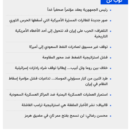
توب تن
رئيس الجمهورية يعقد مؤتمراً صحفياً غداً
صور جديدة للطائرات المسيّرة الأميركية التي أسقطها الحرس الثوري
التلغراف: الحرب على إيران قد تتحول إلى أحد الأخطاء الأمريكية
التاريخية
توقف غير مسبوق لصادرات النفط السعودي إلى أميركا
فشل استراتيجية الضغط ضد محور المقاومة
خلاف بين روما وتل أبيب... إيطاليا توقف شراء رادارات إسرائيلية
طرد اثنين من كبار مسؤولي الموساد... تداعيات فشل مؤامرة إسقاط
النظام في إيران
استمرار العمليات العسكرية اليمنية ضد المراكز العسكرية السعودية
قاليباف: نشر الأخبار الملفقة هي استراتيجية ترامب الفاشلة
محسن رضائي: لن نسمح بفتح ممر ثانٍ في مضيق هرمز