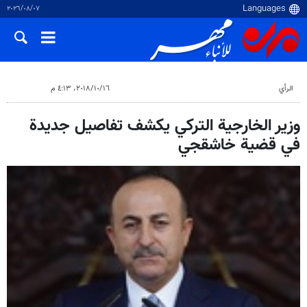
٠٧‏/٠٨‏/٢٠٢٦
الرأي
١٦‏/١٠‏/٢٠١٨، ٤:١٣ م
وزير الخارجية التركي يكشف تفاصيل جديدة
في قضية خاشقجي