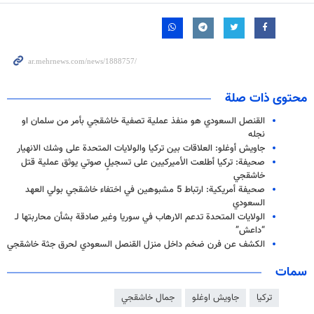
محتوى ذات صلة
القنصل السعودي هو منفذ عملية تصفية خاشقجي بأمر من سلمان او
نجله
جاويش أوغلو: العلاقات بين تركيا والولايات المتحدة على وشك الانهيار
صحيفة: تركيا أطلعت الأميركيين على تسجيلٍ صوتي يوثق عملية قتل
خاشقجي
صحيفة أمريكية: ارتباط 5 مشبوهين في اختفاء خاشقجي بولي العهد
السعودي
الولايات المتحدة تدعم الارهاب في سوريا وغير صادقة بشأن محاربتها لـ
“داعش”
الكشف عن فرن ضخم داخل منزل القنصل السعودي لحرق جثة خاشقجي
سمات
تركيا
جاويش اوغلو
جمال خاشقجي