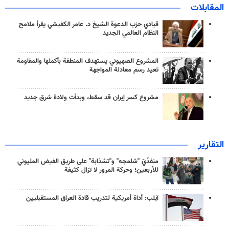
المقابلات
قيادي حزب الدعوة الشيخ د. عامر الكفيشي يقرأ ملامح
النظام العالمي الجديد
المشروع الصهيوني يستهدف المنطقة بأكملها والمقاومة
تعيد رسم معادلة المواجهة
مشروع كسر إيران قد سقط، وبدأت ولادة شرق جديد
التقارير
منفذَيّ "شلمجه" و"تشذابة" على طريق الفيض المليوني
للأربعين؛ وحركة المرور لا تزال كثيفة
آيلب: أداة أمريكية لتدريب قادة العراق المستقبليين