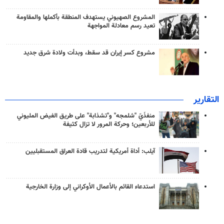
المشروع الصهيوني يستهدف المنطقة بأكملها والمقاومة
تعيد رسم معادلة المواجهة
مشروع كسر إيران قد سقط، وبدأت ولادة شرق جديد
التقارير
منفذَيّ "شلمجه" و"تشذابة" على طريق الفيض المليوني
للأربعين؛ وحركة المرور لا تزال كثيفة
آيلب: أداة أمريكية لتدريب قادة العراق المستقبليين
استدعاء القائم بالأعمال الأوكراني إلى وزارة الخارجية