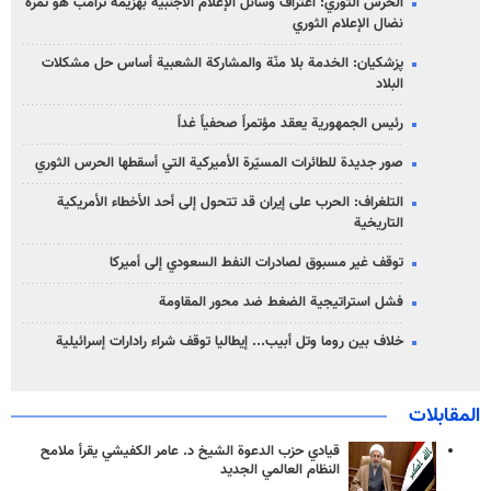
الحرس الثوري: اعتراف وسائل الإعلام الأجنبية بهزيمة ترامب هو ثمرة
نضال الإعلام الثوري
پزشکیان: الخدمة بلا منّة والمشاركة الشعبية أساس حل مشكلات
البلاد
رئيس الجمهورية يعقد مؤتمراً صحفياً غداً
صور جديدة للطائرات المسيّرة الأميركية التي أسقطها الحرس الثوري
التلغراف: الحرب على إيران قد تتحول إلى أحد الأخطاء الأمريكية
التاريخية
توقف غير مسبوق لصادرات النفط السعودي إلى أميركا
فشل استراتيجية الضغط ضد محور المقاومة
خلاف بين روما وتل أبيب... إيطاليا توقف شراء رادارات إسرائيلية
المقابلات
قيادي حزب الدعوة الشيخ د. عامر الكفيشي يقرأ ملامح
النظام العالمي الجديد