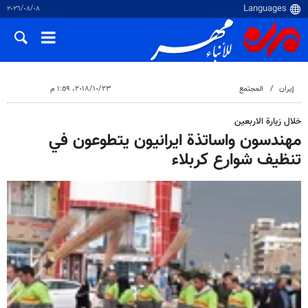
٠٨‏/٠٨‏/٢٠٢٦
إيران
المجتمع
٢٣‏/١٠‏/٢٠١٨، ١:٥٩ م
خلال زيارة الاربعين
مهندسون واساتذة ايرانيون يتطوعون في
تنظيف شوارع كربلاء