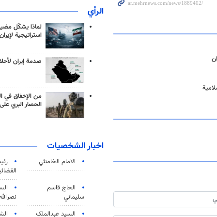
الرأي
لماذا يشكّل مضيق
استراتيجية لإيران
ان
صدمة إيران لأحلام
لامية
من الإخفاق في ال
الحصار البري على 
اخبار الشخصيات
الامام الخامنئي
رئی
القضائی
الحاج قاسم
الس
سليماني
نصرالله
السید عبدالملک
الش