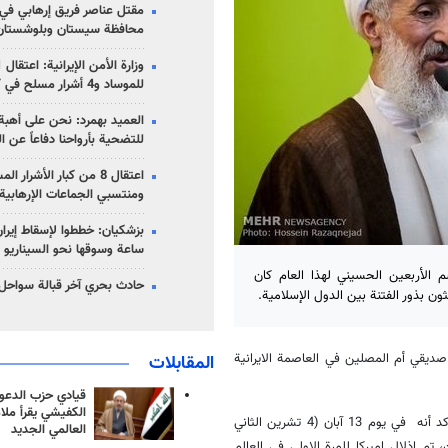
مقتل عناصر فريق إرهابي في
محافظة سيستان وبلوشستان
للموساد و4 أشرار مسلح في كرمان
العميد بهمرد: نحن على أهبة 
للتضحية بأرواحنا دفاعاً عن ا
اعتقال 8 من كبار الأشرار 
ومنتسبي الجماعات الإرهابية
ساعة وسوقها نحو السيناريو 
 الأربعين الحسيني لهذا العام كان
حادث بحري آخر قبالة سواحل 
ثون بذور الفتنة بين الدول الإسلامية.
ديقي أم المصلين في العاصمة الايرانية
المقابلات
قيادي حزب الدعوة
الكفيشي يقرأ ملا
وفي مستهل كلمته أشار خطيب جمعة طهران إلى تظاهرات يوم 13 من آبان وأكد أنه في يوم 13 آبان (4 تشرين الثاني
العالمي الجديد
 تم اذلال اميركا للمرة الاولى في العالم