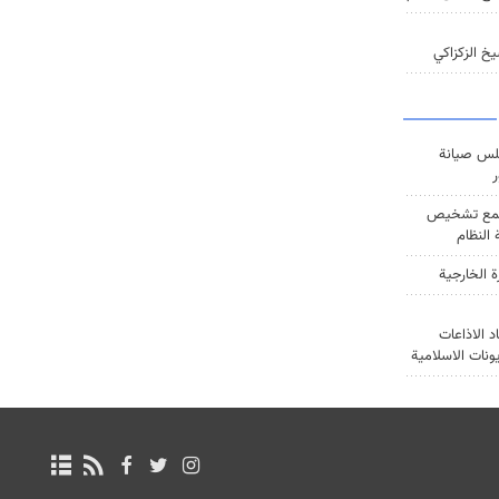
خ الزكزاكي
س صيانة
ر
ع تشخيص
النظام
ة الخارجية
د الاذاعات
يونات الاسلامية