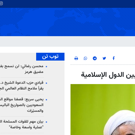
توب تن
محسن رضائي: لن نسمح بفتح
مضيق هرمز
ين الدول الإسلامية
قيادي حزب الدعوة الشيخ د. 
يقرأ ملامح النظام العالمي ال
يحيى سريع: قصفنا مواقع الم
السعوديين بالصواريخ الباليس
والمسيّرات
بيان مهم للقوات المسلحة ال
"عملية واسعة وخاصة"