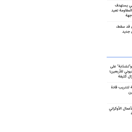
ني يستهدف
المقاومة تعيد
جهة
 قد سقط،
 جديد
و"تشذابة" على
وني للأربعين؛
زال كثيفة
ة لتدريب قادة
ين
أعمال الأوكراني