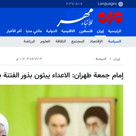
٠٧‏/٠٨‏/٢٠٢٦
الرئيسية
إيران
فلسطین
الاقلیمیة
الدولية
مالتي مدیا
آخر الأخبار
السياسة
الإقتصاد
المجتمع
الثقافة
العلوم
الرياضة
إيران
السياسة
٠٩‏/١١‏/٢٠١٨، ١:٠٧ م
إمام جمعة طهران: الاعداء يبثون بذور الفتنة ب