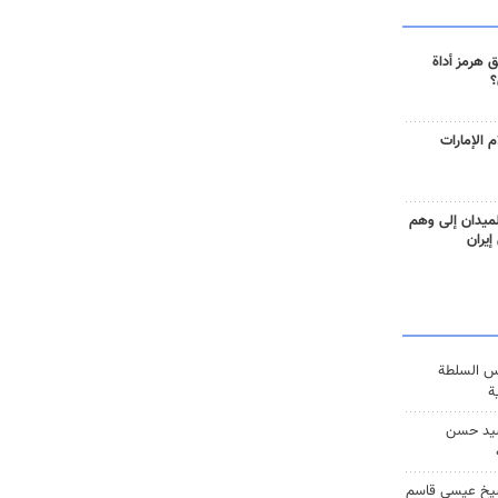
 هرمز أداة
؟
 الإمارات
ميدان إلى وهم
إيران
س السلطة
ة
يد حسن
يخ عيسى قاسم