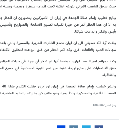
حيث سحق الشعب الايراني بثورته الفتية تحت اقدامه سيطرة وهيمنة وهيبة امير
وتابع خطيب وإمام صلاة الجمعة في إيران ان الاميركيين يتصورون ان الحظر ج
به الا ان هذا الحظر أثمر عن حيازة تقنيات تصنيع الاسلحة والصواريخ وتأسيس ا
بأيدي وافكار وابداعات شباننا.
ولفت آية الله صديقي الى ان ايران تصنع الطائرات الحربية والمسيرة والتي ب
مجالات الطب وقطاعات اخرى وقد اثمر الحظر عن خلق البواعث لتحقيق الاكتفاء ال
وندد بجرائم اميركا ضد ايران، موضحا أنها لم تدخر أي جهد في حياكة المؤامرا
حقق الانتصارات على مدى اربعة عقود من عمر الثورة الاسلامية في جميع الموا
والثقافية.
واعت
الصعد الدفاعية والعسكرية والاقليمية وهو مالايمكن مقارنته بالعقود الماضية./
رمز الخبر
1889402