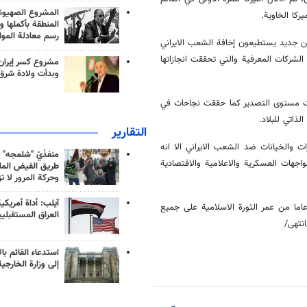
المشروع الصهيو
كا الخاوية.
المنطقة بأكملها و
رسم معادلة الموا
ن جديد يستطيعون إخافة الشعب الايراني
لشركات المعرفية والتي تحققت انجازاتها
مشروع كسر إيران
وبدأت ولادة شرق
لغت مستوى التصدير كما حققت نجاحات في
ذاتي للبلاد.
التقارير
ت والخيانات ضد الشعب الايراني الا انه
منفذَيّ "شلمجه" 
جهات العسكرية والاعلامية والاقتصادية
طريق الفيض الملي
وحركة المرور لا ت
آيلب: أداة أمريكي
بر خطيب وإمام صلاة الجمعة في إيران ان ايران حققت التقدم طيلة 40 عاما من عمر الثورة الاسلامية على جميع
العراق المستقبلي
انتهى/
استدعاء القائم بال
إلى وزارة الخارجية