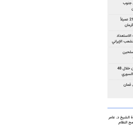
 جنوب
وزارة الأمن الإيرانية: اعتقال 21 عميلاً
الاستعداد
لشعب الإيراني
المسلحين
بزشكيان: خططوا لإسقاط إيران خلال 48
السوري
عُمان
 الشيخ د. عامر
مح النظام