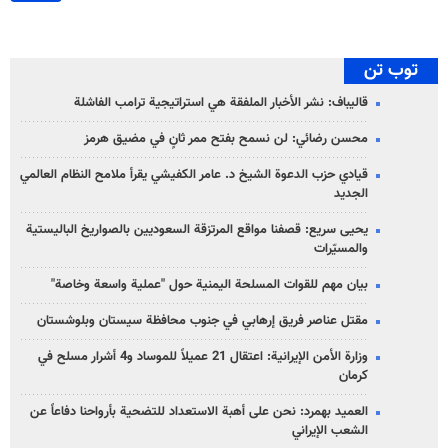
توب تن
قاليباف: نشر الأخبار الملفقة هي استراتيجية ترامب الفاشلة
محسن رضائي: لن نسمح بفتح ممر ثانٍ في مضيق هرمز
قيادي حزب الدعوة الشيخ د. عامر الكفيشي يقرأ ملامح النظام العالمي
الجديد
يحيى سريع: قصفنا مواقع المرتزقة السعوديين بالصواريخ الباليستية
والمسيّرات
بيان مهم للقوات المسلحة اليمنية حول "عملية واسعة وخاصة"
مقتل عناصر فريق إرهابي في جنوب محافظة سيستان وبلوشستان
وزارة الأمن الإيرانية: اعتقال 21 عميلاً للموساد و4 أشرار مسلح في
كرمان
العميد بهمرد: نحن على أهبة الاستعداد للتضحية بأرواحنا دفاعاً عن
الشعب الإيراني