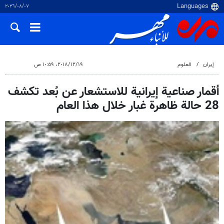
٠٧‏/٠٨‏/٢٠٢٦
إيران
العلوم
١٩‏/١٢‏/٢٠١٨، ١٠:٥٩ ص
أقمار صناعية إيرانية للاستشعار عن بُعد تكشف
28 حالة ظاهرة غبار خلال هذا العام