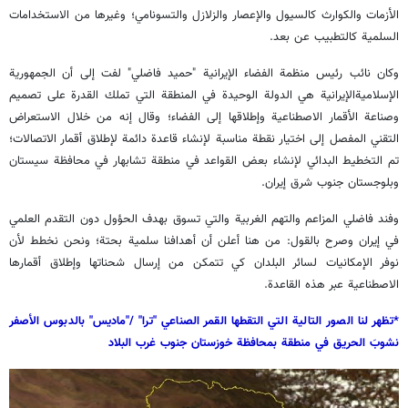
الأزمات والكوارث كالسيول والإعصار والزلازل والتسونامي؛ وغيرها من الاستخدامات
السلمية كالتطبيب عن بعد.
وكان نائب رئيس منظمة الفضاء الإيرانية "حميد فاضلي" لفت إلى أن الجمهورية
الإسلاميةالإيرانية هي الدولة الوحيدة في المنطقة التي تملك القدرة على تصميم
وصناعة الأقمار الاصطناعية وإطلاقها إلى الفضاء؛ وقال إنه من خلال الاستعراض
التقني المفصل إلى اختيار نقطة مناسبة لإنشاء قاعدة دائمة لإطلاق أقمار الاتصالات؛
تم التخطيط البدائي لإنشاء بعض القواعد في منطقة تشابهار في محافظة سيستان
وبلوجستان جنوب شرق إيران.
وفند فاضلي المزاعم والتهم الغربية والتي تسوق بهدف الحؤول دون التقدم العلمي
في إيران وصرح بالقول: من هنا أعلن أن أهدافنا سلمية بحتة؛ ونحن نخطط لأن
نوفر الإمكانيات لسائر البلدان كي تتمكن من إرسال شحناتها وإطلاق أقمارها
الاصطناعية عبر هذه القاعدة.
*تظهر لنا الصور التالية التي التقطها القمر الصناعي "ترا" /"ماديس" بالدبوس الأصفر
نشوبَ الحريق في منطقة بمحافظة خوزستان جنوب غرب البلاد