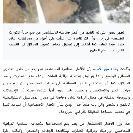
تظهر الصور التي تم تلقيها من أقمار صناعية للاستشعار عن بعدٍ حالةَ الكوارث
الطبيعية في إيران وأن 28 ظاهرة غبار غطّت على أجزاء من محافظات البلاد
خلال هذا العام، كما أشارت إلى تضاؤل مخاطر نشوب الحرائق في النصف
الثاني من العام الجاري.
وأفادت
وكالة مهر للأنباء
، بأن الأقمار الصناعية للاستشعار عن بعدٍ من خلال التصوير
الفضائي الواضح والدقيق توفر إمكانية مراقبة الغابات بهدف منع التعديات ورصد
الحرائق، كما أن استخدام الصور الفضائية في مراقبة المحاصيل الزراعية طوال
مراحل البذر والاستحصال والحصاد بات اليوم أمراً شائعا؛ حيث أن الإحصائات
والبرمجة الدقيقة في مجال الزراعة للبلاد وخاصة في مجال المحاصيل الاستراتيجية
كالقمح والشعير والرز بات ملحاً جدا.. ومن شأن الأقمار الاصطناعية أن تساعد كثيرا
في تحديد المساحة الدقيقة للأراضي المزروعة.
هذا وإن الأقمار الاستشعار عن بعد يتم استخدامها للأهداف السلمية كمراقبة
المحاصيل الزراعية؛ ومراقبة الغبارات ومكافحة الجفاف والتصحر؛ وكذلك إدارة