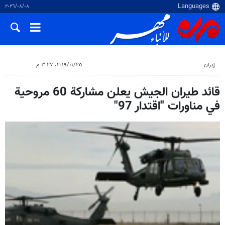
٠٨‏/٠٨‏/٢٠٢٦
إيران
٢٥‏/٠١‏/٢٠١٩، ٣:٢٧ م
قائد طيران الجيش يعلن مشاركة 60 مروحية
في مناورات "اقتدار 97"