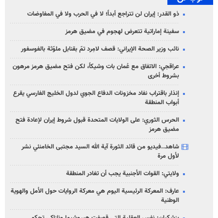
ذو القدر: إيران لن تتراجع أبداً؛ لا في الحرب ولا في المفاوضات
سفينة إماراتية تتعرض لهجوم في مضيق هرمز
نائب وزير الصحة الإيراني: قصف لامِرد تمّ بقنابل ملوّثة بالفوسفور
عراقجي: الاتفاق مع عُمان بات وشيكاً، لكن فتح مضيق هرمز مرهون
بشروط أخرى
إنذار باقتراب نفاد مخزونات الدفاع الجوي لدول الخليج الفارسي يقرع
أبواب المنطقة
الحرس الثوري: على الولايات المتحدة قبول شروط إيران لإعادة فتح
مضيق هرمز
شاهد..فيديو من قائد الثورة آية الله السيد مجتبى الخامنئي نشر
لأول مرة
ولايتي: القوات الأجنبية يجب أن تغادر المنطقة
عارف: المعركة الرئيسية اليوم هي معركة الروايات حول الأمل والهوية
الوطنية