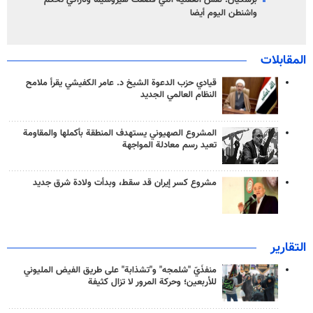
بزشكيان: نفس العقلية التي قصفت هيروشيما ونازاكي تحكم
واشنطن اليوم أيضا
المقابلات
قيادي حزب الدعوة الشيخ د. عامر الكفيشي يقرأ ملامح
النظام العالمي الجديد
المشروع الصهيوني يستهدف المنطقة بأكملها والمقاومة
تعيد رسم معادلة المواجهة
مشروع كسر إيران قد سقط، وبدأت ولادة شرق جديد
التقارير
منفذَيّ "شلمجه" و"تشذابة" على طريق الفيض المليوني
للأربعين؛ وحركة المرور لا تزال كثيفة