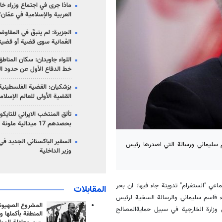
ماذا جرى في اجتماع وزراء خا
العربية والإسلامية في عمّان؟
الجزيرة: لم يتبقّ في المفاوضا
العُمانية سوى قضية أو قضيت
اللواء جاويدان: سكان المناط
خط الدفاع الأول عن حدود الب
بزشكيان: القضية الفلسطينية 
القضية الأولى للعالم الإسلام
تألق المنتخب الايراني للتاي
بحصدهم 17 ميدالية ملونة
السفير الباكستاني الجديد في
 سليماني ورسالة التي اصدرها رئيس
وزير الداخلية
ي "انستغرام" تدوينة جاء فيها: ان بحر
المقابلات
اء قاسم سليماني والرسالة السخية لرئيس
المشروع الصهيو
ي وزارة الخارجية في سبيل حمايةالمصالح
المنطقة بأكملها و