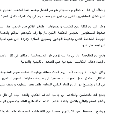
واضاف ان هذا الالتحام والانسجام هو سر انتصار وتقدم هذا الشعب العظيم خلا
على فشل السلطويين الذين يبحثون عن مصالحهم في بث الفرقة داخل المجتمع 
واشار الى ان الثقة بين الشعب والمسؤولين والتآزر القائم بين خادمي هذا البل
ضغوط السلطويين العديمي الحكمة الذين مازالوا رغم تكبدهم الهزائم والخس
الهيمنة الباهضة الثمن وعديمة الجدوى وتسويق السلاح لزعزعة امن غرب اسيا و
الى ابعد مايمكن.
وتابع ان الخارجية الايراني مازالت تؤمن بان الدبلوماسية بامكانها في ظل الاقت
، ارساء دعائم المكاسب الميدانية على الصعد الاقليمية والدولية.
وقال ظريف انه وبلطف الله اليوم قادت بسالة وبطولات عظماء سوح المقاوم
لمقاتلي الخندق الاول لجبهة الدبلوماسية الى هزيمة محاولات الصهاينة لتمرير 
في ايران وترسيخ دور ايران البناء الداعي للسلام والمناهض للتطرف والعنف على
وتابع انه بالتضامن والتلاحم الى جانب التناغم الفكري والنقد البناء في ظل 
وقطع المشوارالباقي بالامل والثقة لدعم التقدم الاقتصادي للبلاد وتحسين الو
واوضح : جميعنا نحن الايرانيون وبعيدا عن الانتماءات السياسية والدينية 