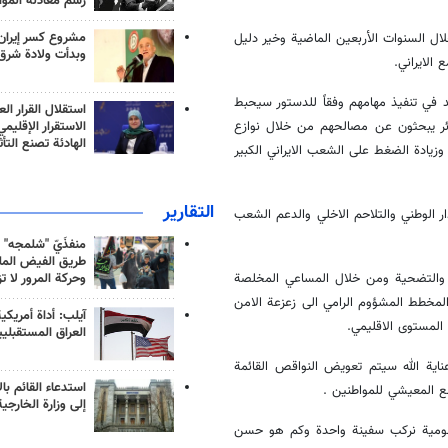
رسم معادلة الموا
مشروع كسر إيران
ل السنوات الأربعين الماضية وخير دليل
وبدأت ولادة شرق
الايراني.
د في تنفيذ مهامهم وفقاً للدستور سيحبط
استقلال القرار الع
الاستقرار الإقليم
ائر يبحثون عن مصالحهم من خلال نوازع
الهادئة تصنع التأث
زيادة الضغط على الشعب الايراني الكبير
التقارير
دار الوطني والتلاحم الاخلي والدعم الشعب
منفذَيّ "شلمجه" 
طريق الفيض الملي
وحركة المرور لا ت
ة والتضحية ومن خلال المساعي المخلصة
المخطط المشؤوم الرامي الى زعزعة الامن
آيلب: أداة أمريكي
 المستوى الاقليمي.
العراق المستقبلي
عناية الله سيتم تعويض النواقص القائمة
استدعاء القائم بال
ضع المعيشي للمواطنين .
إلى وزارة الخارجية
والقومية نركب سفينة واحدة وكم هو حسن