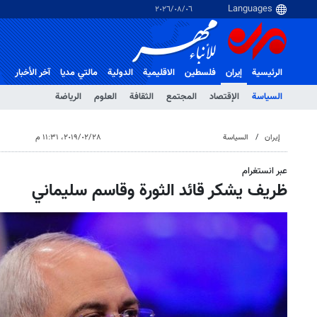
٠٦‏/٠٨‏/٢٠٢٦
الرئيسية
إيران
فلسطین
الاقلیمیة
الدولية
مالتي مدیا
آخر الأخبار
السياسة
الإقتصاد
المجتمع
الثقافة
العلوم
الرياضة
إيران
السياسة
٢٨‏/٠٢‏/٢٠١٩، ١١:٣١ م
عبر انستغرام
ظريف يشكر قائد الثورة وقاسم سليماني