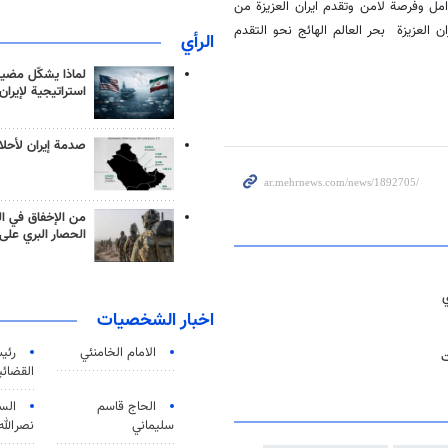
امل وفرصة لامن وتقدم ايران العزيزة من
 العزيزة بحر العالم الهائج نحو التقدم
الرأي
لماذا يشكّل مضيق
استراتيجية لإيران
صدمة إيران لأحلام
من الإخفاق في ال
الحصار البري على 
ي
اخبار الشخصيات
الامام الخامنئي
رئی
ت
القضائی
الحاج قاسم
الس
سليماني
نصرالله