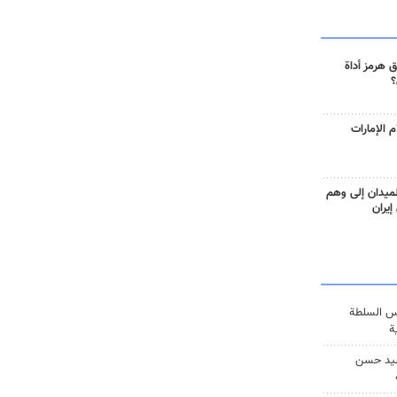
 هرمز أداة
؟
 الإمارات
ميدان إلى وهم
إيران
س السلطة
ة
يد حسن