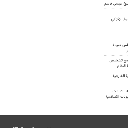
يخ عيسى قاسم
خ الزكزاكي
س صيانة
ر
ع تشخيص
النظام
ة الخارجية
د الاذاعات
يونات الاسلامية