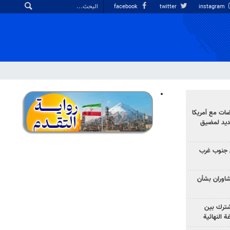
facebook
twitter
instagram
ضات مع أمريكا
جديد لمضيق
 جنوب غرب
تشاوران بشأن
مشترك بين
ة النهائية