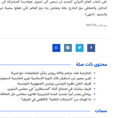
على اعتاب العام الايراني الجديد ان نسعى الى تحويل هواجسنا المشتركه الى 
الداخل والتعاطي مع الخارج بثقة وتعامل بناء مع العالم لكي تقطع سفينة ايران
والسمو ./انتهى/
رمز الخبر
1892705
محتوى ذات صلة
الخارجية تفند مزاعم وكالة رويترز بشأن المفاوضات مع اميركا
تقرير مصور عن استقبال قائد الثورة الاسلامية لوزير الخارجية السعود
ظريف التقى نظيره التونسي ورئيس الجمهورية التونسية
ظريف يشارك في اجتماع كتلة "المستقلين" في مجلس الشورى
روحاني يصدر أمراً بتمديد المدة التجريبية لقانون مجالس حل الخلافا
ما الهدف من "التحركات الخفية" للكاظمي في العراق؟
سمات