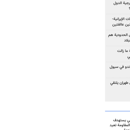
رجية الدول
ت الإيرانية-
ين عالقتين
ق الحدودية هم
لاد
ما زالت
ي
كوندو في سيول
 طهران يلتقي
ني يستهدف
المقاومة تعيد