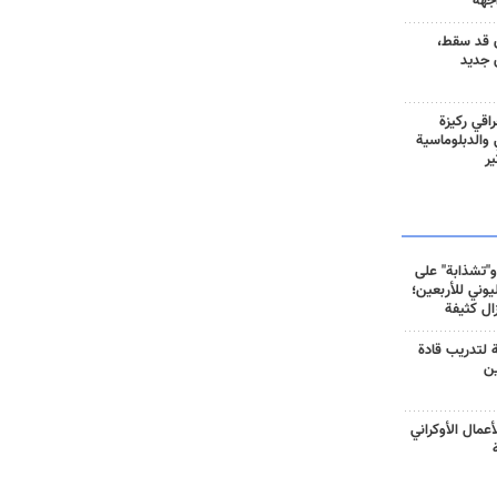
جهة
 قد سقط،
 جديد
راقي ركيزة
ي والدبلوماسية
ير
و"تشذابة" على
وني للأربعين؛
زال كثيفة
ة لتدريب قادة
ين
أعمال الأوكراني