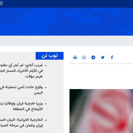
توب تن
غريب آبادي: لم نُجرِ أي مفاو
في الأيام الأخيرة..المسار ال
هرمز مؤقت
وقوع حادث أمني لسفينة في
اليمن
وزيرا خارجية ايران وإيطاليا ي
الأوضاع في المنطقة
الخارجية الايرانية: البيان ال
إيران وعُمان في مرحلة الصياغ