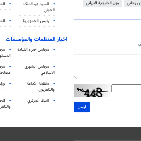
روحاني
وزير الخارجية الايراني
السید عبدالملک
الش
الحوثي
رئيس الجمهورية
الشي
اخبار المنظمات والمؤسسات
مجلس خبراء القيادة
مجل
الدستو
مجلس الشورى
مجم
الاسلامي
مصلحة 
منظمة الاذاعة
وزار
والتلفزیون
البنك المركزي
اتحا
والتلفز
ارسل