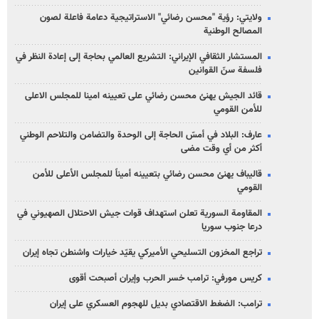
ولايتي: رؤية "محسن رضائي" الاستراتيجية دعامة فاعلة لصون
المصالح الوطنية
المستشار الثقافي الإيراني: التشريع العالمي بحاجة إلى إعادة النظر في
فلسفة سنّ القوانين
قائد الجيش يهنئ محسن رضائي على تعيينه امينا للمجلس الاعلى
للأمن القومي
عارف: البلاد في أمسّ الحاجة إلى الوحدة والتضامن والتلاحم الوطني
أكثر من أي وقت مضى
قاليباف يهنئ محسن رضائي بتعيينه أميناً للمجلس الأعلى للأمن
القومي
المقاومة السورية تعلن استهداف قوات جيش الاحتلال الصهيوني في
درعا جنوب سوريا
تراجع المخزون التسليحي الأميركي يقيّد خيارات واشنطن تجاه إيران
كريس مورفي: ترامب خسر الحرب وإيران أصبحت أقوى
ترامب: الضغط الاقتصادي بديل للهجوم العسكري على إيران