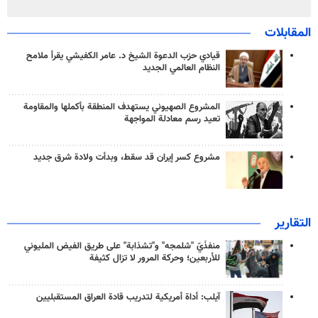
المقابلات
قيادي حزب الدعوة الشيخ د. عامر الكفيشي يقرأ ملامح
النظام العالمي الجديد
المشروع الصهيوني يستهدف المنطقة بأكملها والمقاومة
تعيد رسم معادلة المواجهة
مشروع كسر إيران قد سقط، وبدأت ولادة شرق جديد
التقارير
منفذَيّ "شلمجه" و"تشذابة" على طريق الفيض المليوني
للأربعين؛ وحركة المرور لا تزال كثيفة
آيلب: أداة أمريكية لتدريب قادة العراق المستقبليين