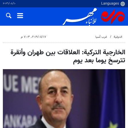
١٠‏/٠٨‏/٢٠٢٦
الدولية
غرب آسیا
١٧‏/٠٤‏/٢٠١٩، ٧:٠٣ م
الخارجية التركية: العلاقات بين طهران وأنقرة
تترسخ يوما بعد يوم