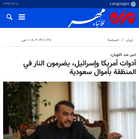
٠٨‏/٠٨‏/٢٠٢٦
إيران
السياسة
٢٨‏/١٠‏/٢٠١٩، ١٠:٠٤ ص
امير عبد اللهيان:
أدوات أمريكا وإسرائيل، يضرمون النار في
المنظقة بأموال سعودية