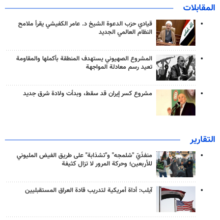
المقابلات
قيادي حزب الدعوة الشيخ د. عامر الكفيشي يقرأ ملامح
النظام العالمي الجديد
المشروع الصهيوني يستهدف المنطقة بأكملها والمقاومة
تعيد رسم معادلة المواجهة
مشروع كسر إيران قد سقط، وبدأت ولادة شرق جديد
التقارير
منفذَيّ "شلمجه" و"تشذابة" على طريق الفيض المليوني
للأربعين؛ وحركة المرور لا تزال كثيفة
آيلب: أداة أمريكية لتدريب قادة العراق المستقبليين