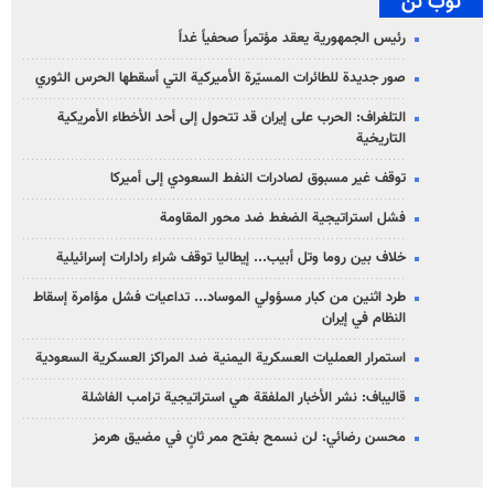
توب تن
رئيس الجمهورية يعقد مؤتمراً صحفياً غداً
صور جديدة للطائرات المسيّرة الأميركية التي أسقطها الحرس الثوري
التلغراف: الحرب على إيران قد تتحول إلى أحد الأخطاء الأمريكية
التاريخية
توقف غير مسبوق لصادرات النفط السعودي إلى أميركا
فشل استراتيجية الضغط ضد محور المقاومة
خلاف بين روما وتل أبيب... إيطاليا توقف شراء رادارات إسرائيلية
طرد اثنين من كبار مسؤولي الموساد... تداعيات فشل مؤامرة إسقاط
النظام في إيران
استمرار العمليات العسكرية اليمنية ضد المراكز العسكرية السعودية
قاليباف: نشر الأخبار الملفقة هي استراتيجية ترامب الفاشلة
محسن رضائي: لن نسمح بفتح ممر ثانٍ في مضيق هرمز