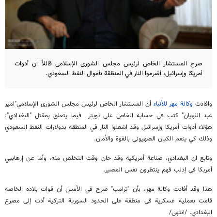
صرح المستشار الخاص لرئيس مجلس الشورى الإسلامي قائلاً ان أدوات
أمريكا وإسرائيل، أضرموا النار في المنظقة بأموال النفط السعودي.
وافادت
وكالة مهر للأنباء
أن المستشار الخاص لرئيس مجلس الشورى الإسلامي"امير
عبد اللهيان" كتب في حسابه الخاص على تويتر فيما يتعلق بمقتل "البغدادي":
هؤلاء أدوات أمريكا وإسرائيل وقد اشعلوا النار في المنطقة بدولارات النفط السعودي
وذلك كي ينعم الكيان الصهيوني بالقوة والأمان.
وتابع ان البغدادي، صناعة أمريكية وقد حان وقت التخلص منه، وأما عن إرهابيي
أمريكا في إدلب فهم ينتظرون نفس المصير.
هذا وقد أفادت وكالة مهر، بأن "ترامب" صرح في الأمس أن قوات بلاده الخاصة
قامت بعملية عسكرية في منظقة على الحدود السورية التركية أدت إلى مصرع
البغدادي. /انتهى/