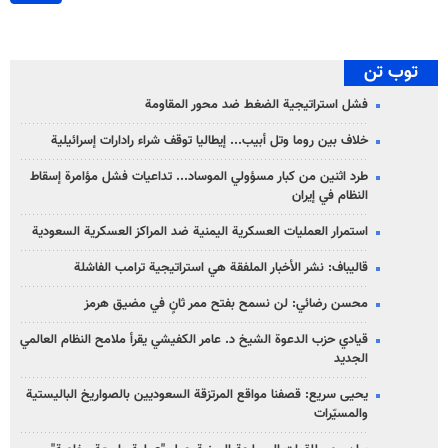
توب تن
فشل استراتيجية الضغط ضد محور المقاومة
خلاف بين روما وتل أبيب... إيطاليا توقف شراء رادارات إسرائيلية
طرد اثنين من كبار مسؤولي الموساد... تداعيات فشل مؤامرة إسقاط
النظام في إيران
استمرار العمليات العسكرية اليمنية ضد المراكز العسكرية السعودية
قاليباف: نشر الأخبار الملفقة هي استراتيجية ترامب الفاشلة
محسن رضائي: لن نسمح بفتح ممر ثانٍ في مضيق هرمز
قيادي حزب الدعوة الشيخ د. عامر الكفيشي يقرأ ملامح النظام العالمي
الجديد
يحيى سريع: قصفنا مواقع المرتزقة السعوديين بالصواريخ الباليستية
والمسيّرات