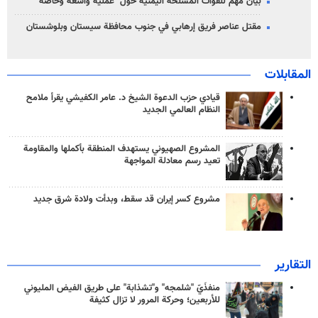
بيان مهم للقوات المسلحة اليمنية حول "عملية واسعة وخاصة"
مقتل عناصر فريق إرهابي في جنوب محافظة سيستان وبلوشستان
المقابلات
قيادي حزب الدعوة الشيخ د. عامر الكفيشي يقرأ ملامح
النظام العالمي الجديد
المشروع الصهيوني يستهدف المنطقة بأكملها والمقاومة
تعيد رسم معادلة المواجهة
مشروع كسر إيران قد سقط، وبدأت ولادة شرق جديد
التقارير
منفذَيّ "شلمجه" و"تشذابة" على طريق الفيض المليوني
للأربعين؛ وحركة المرور لا تزال كثيفة