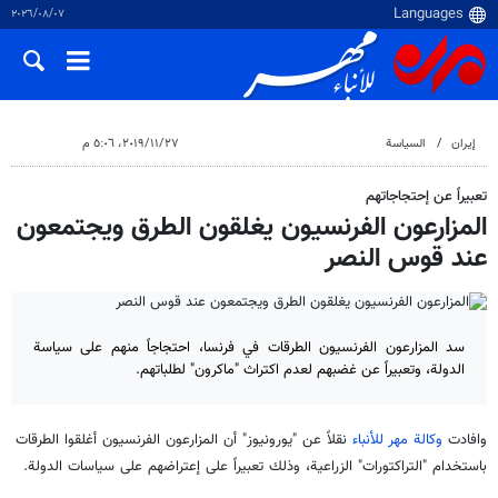
٠٧‏/٠٨‏/٢٠٢٦
إيران
السياسة
٢٧‏/١١‏/٢٠١٩، ٥:٠٦ م
تعبيراً عن إحتجاجاتهم
المزارعون الفرنسيون يغلقون الطرق ويجتمعون
عند قوس النصر
سد المزارعون الفرنسيون الطرقات في فرنسا، احتجاجاً منهم على سياسة
الدولة، وتعبيراً عن غضبهم لعدم اكتراث "ماكرون" لطلباتهم.
وافادت
وكالة مهر للأنباء
نقلاً عن "يورونيوز" أن المزارعون الفرنسيون أغلقوا الطرقات
باستخدام "التراكتورات" الزراعية، وذلك تعبيراً على إعتراضهم على سياسات الدولة.