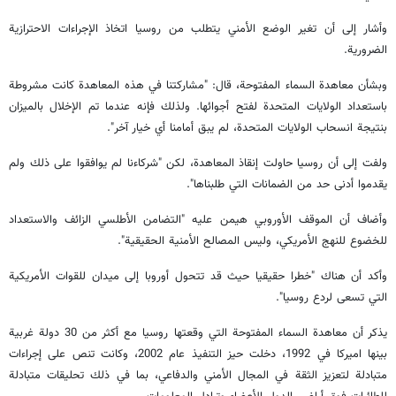
وأشار إلى أن تغير الوضع الأمني يتطلب من روسيا اتخاذ الإجراءات الاحترازية
الضرورية.
وبشأن معاهدة السماء المفتوحة، قال: "مشاركتنا في هذه المعاهدة كانت مشروطة
باستعداد الولايات المتحدة لفتح أجوائها. ولذلك فإنه عندما تم الإخلال بالميزان
بنتيجة انسحاب الولايات المتحدة، لم يبق أمامنا أي خيار آخر".
ولفت إلى أن روسيا حاولت إنقاذ المعاهدة، لكن "شركاءنا لم يوافقوا على ذلك ولم
يقدموا أدنى حد من الضمانات التي طلبناها".
وأضاف أن الموقف الأوروبي هيمن عليه "التضامن الأطلسي الزائف والاستعداد
للخضوع للنهج الأمريكي، وليس المصالح الأمنية الحقيقية".
وأكد أن هناك "خطرا حقيقيا حيث قد تتحول أوروبا إلى ميدان للقوات الأمريكية
التي تسعى لردع روسيا".
يذكر أن معاهدة السماء المفتوحة التي وقعتها روسيا مع أكثر من 30 دولة غربية
بينها اميركا في 1992، دخلت حيز التنفيذ عام 2002، وكانت تنص على إجراءات
متبادلة لتعزيز الثقة في المجال الأمني والدفاعي، بما في ذلك تحليقات متبادلة