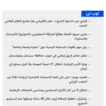
توب تن
قيادي حزب الدعوة الشيخ د. عامر الكفيشي يقرأ ملامح النظام العالمي
الجديد
يحيى سريع: قصفنا مواقع المرتزقة السعوديين بالصواريخ الباليستية
والمسيّرات
بيان مهم للقوات المسلحة اليمنية حول "عملية واسعة وخاصة"
مقتل عناصر فريق إرهابي في جنوب محافظة سيستان وبلوشستان
وزارة الأمن الإيرانية: اعتقال 21 عميلاً للموساد و4 أشرار مسلح في
كرمان
العميد بهمرد: نحن على أهبة الاستعداد للتضحية بأرواحنا دفاعاً عن
الشعب الإيراني
اعتقال 8 من كبار الأشرار المسلحين ومنتسبي الجماعات الإرهابية
بزشكيان: خططوا لإسقاط إيران خلال 48 ساعة وسوقها نحو السيناريو
السوري