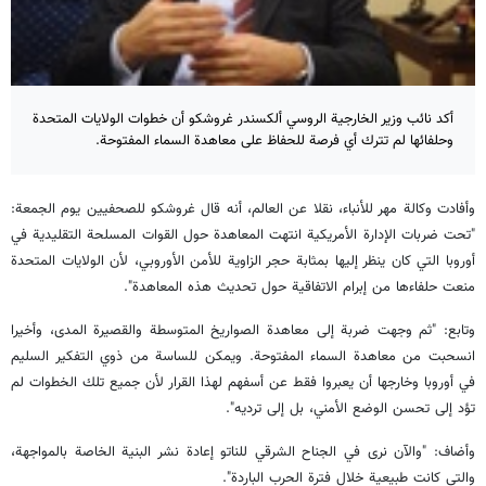
أكد نائب وزير الخارجية الروسي ألكسندر غروشكو أن خطوات الولايات المتحدة
وحلفائها لم تترك أي فرصة للحفاظ على معاهدة السماء المفتوحة.
وأفادت وكالة مهر للأنباء، نقلا عن العالم، أنه قال غروشكو للصحفيين يوم الجمعة:
"تحت ضربات الإدارة الأمريكية انتهت المعاهدة حول القوات المسلحة التقليدية في
أوروبا التي كان ينظر إليها بمثابة حجر الزاوية للأمن الأوروبي، لأن الولايات المتحدة
منعت حلفاءها من إبرام الاتفاقية حول تحديث هذه المعاهدة".
وتابع: "ثم وجهت ضربة إلى معاهدة الصواريخ المتوسطة والقصيرة المدى، وأخيرا
انسحبت من معاهدة السماء المفتوحة. ويمكن للساسة من ذوي التفكير السليم
في أوروبا وخارجها أن يعبروا فقط عن أسفهم لهذا القرار لأن جميع تلك الخطوات لم
تؤد إلى تحسن الوضع الأمني، بل إلى ترديه".
وأضاف: "والآن نرى في الجناح الشرقي للناتو إعادة نشر البنية الخاصة بالمواجهة،
والتي كانت طبيعية خلال فترة الحرب الباردة".