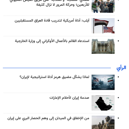
منفذَيّ "شلمجه" و"تشذابة" على طريق الفيض المليوني
للأربعين؛ وحركة المرور لا تزال كثيفة
آيلب: أداة أمريكية لتدريب قادة العراق المستقبليين
استدعاء القائم بالأعمال الأوكراني إلى وزارة الخارجية
الرأي
لماذا يشكّل مضيق هرمز أداة استراتيجية لإيران؟
صدمة إيران لأحلام الإمارات
من الإخفاق في الميدان إلى وهم الحصار البري على إيران