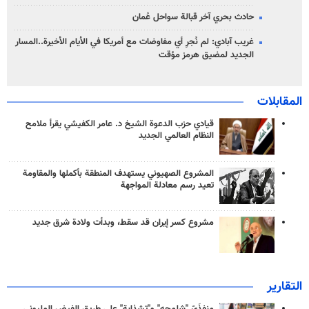
حادث بحري آخر قبالة سواحل عُمان
غريب آبادي: لم نُجرِ أي مفاوضات مع أمريكا في الأيام الأخيرة..المسار
الجديد لمضيق هرمز مؤقت
المقابلات
قيادي حزب الدعوة الشيخ د. عامر الكفيشي يقرأ ملامح
النظام العالمي الجديد
المشروع الصهيوني يستهدف المنطقة بأكملها والمقاومة
تعيد رسم معادلة المواجهة
مشروع كسر إيران قد سقط، وبدأت ولادة شرق جديد
التقارير