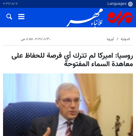
٠٧‏/٠٨‏/٢٠٢٦
الدولية
أوروبا
٣٠‏/٠١‏/٢٠٢١، ٨:٥٨ ص
روسيا: اميركا لم تترك أي فرصة للحفاظ على
معاهدة السماء المفتوحة