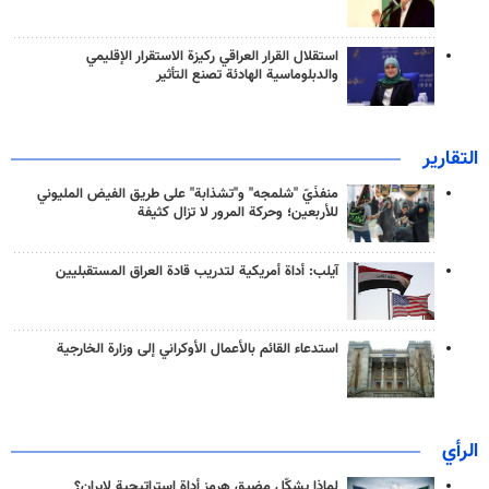
استقلال القرار العراقي ركيزة الاستقرار الإقليمي
والدبلوماسية الهادئة تصنع التأثير
التقارير
منفذَيّ "شلمجه" و"تشذابة" على طريق الفيض المليوني
للأربعين؛ وحركة المرور لا تزال كثيفة
آيلب: أداة أمريكية لتدريب قادة العراق المستقبليين
استدعاء القائم بالأعمال الأوكراني إلى وزارة الخارجية
الرأي
لماذا يشكّل مضيق هرمز أداة استراتيجية لإيران؟