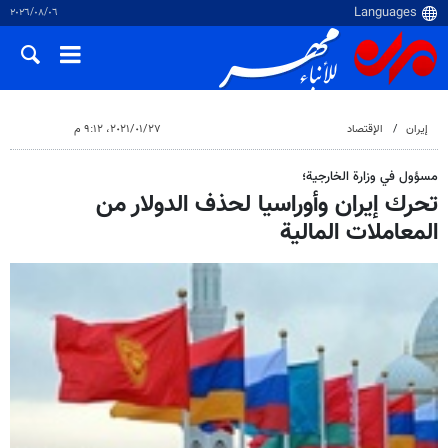
٠٦‏/٠٨‏/٢٠٢٦
إيران
الإقتصاد
٢٧‏/٠١‏/٢٠٢١، ٩:١٢ م
مسؤول في وزارة الخارجية؛
تحرك إيران وأوراسيا لحذف الدولار من
المعاملات المالية