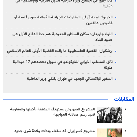
ماذا جرى في اجتماع وزراء خارجية الدول العربية والإسلامية في
عمّان؟
الجزيرة: لم يتبقّ في المفاوضات الإيرانية-العُمانية سوى قضية أو
قضيتين عالقتين
اللواء جاويدان: سكان المناطق الحدودية هم خط الدفاع الأول عن
حدود البلاد
بزشكيان: القضية الفلسطينية ما زالت القضية الأولى للعالم الإسلامي
تألق المنتخب الايراني للتايكوندو في سيول بحصدهم 17 ميدالية
ملونة
السفير الباكستاني الجديد في طهران يلتقي وزير الداخلية
المقابلات
المشروع الصهيوني يستهدف المنطقة بأكملها والمقاومة
تعيد رسم معادلة المواجهة
مشروع كسر إيران قد سقط، وبدأت ولادة شرق جديد