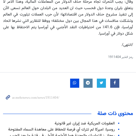
وقال: يجب التحرك تجاه مرحلة حذف الدولار من المعاملات المالية، وهذا الامر لا
يتعلق بايران وعدة دول فحسب حيث ان العديد من البلدان حول العالم تسعى الآن
إلى تنفيذ مشروع حذف الدولار من اقتصاداتها؛ لأن حرب العملات تبلورت في العالم
وتشكلت منافسات في هذا المجال بين دول مختلفة؛ ووفقا للتقارير التي نشرها اتحاد
أوراسيا، فإن 41.6٪ من احتياطيات النقد الأجنبي في أوراسيا يتم الاحتفاظ بها على
شكل دولار في أوراسيا.
/انتهى/
رمز الخبر
1911404
محتوى ذات صلة
العقوبات المريكية ضد إيران غير قانونية
روسيا: اميركا لم تترك أي فرصة للحفاظ على معاهدة السماء المفتوحة
روحاني: التماسك والوحدة هما الأولوية الأولى في فترة ما بعد الحرب