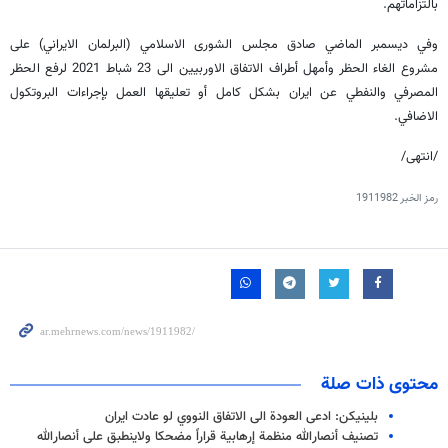
بالتزاماتهم.
وفي ديسمبر الماضي صادق مجلس الشورى الاسلامي (البرلمان الايراني) على
مشروع الغاء الحظر وأمهل أطراف الاتفاق الاوربيين الى 23 شباط 2021 لرفع الحظر
المصرفي والنفطي عن ايران بشكل كامل أو تعليقها العمل بإجراءات البروتكول
الاضافي.
/انتهى/
رمز الخبر
1911982
محتوى ذات صلة
بلینیکن: ادعی العودة الی الاتفاق النووي لو عادت ایران
تصنيف أنصارالله منظمة إرهابية قراراً مضحكا ولاينطبق على أنصارالله