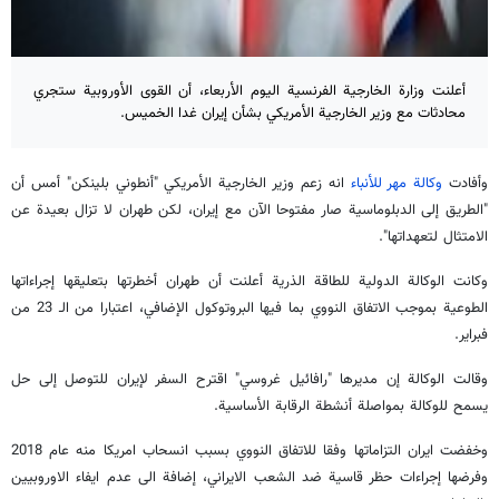
أعلنت وزارة الخارجية الفرنسية اليوم الأربعاء، أن القوى الأوروبية ستجري
محادثات مع وزير الخارجية الأمريكي بشأن إيران غدا الخميس.
وأفادت
وكالة مهر للأنباء
انه زعم وزير الخارجية الأمريكي "أنطوني بلينكن" أمس أن
"الطريق إلى الدبلوماسية صار مفتوحا الآن مع إيران، لكن طهران لا تزال بعيدة عن
الامتثال لتعهداتها".
وكانت الوكالة الدولية للطاقة الذرية أعلنت أن طهران أخطرتها بتعليقها إجراءاتها
الطوعية بموجب الاتفاق النووي بما فيها البروتوكول الإضافي، اعتبارا من الـ 23 من
فبراير.
وقالت الوكالة إن مديرها "رافائيل غروسي" اقترح السفر لإيران للتوصل إلى حل
يسمح للوكالة بمواصلة أنشطة الرقابة الأساسية.
وخفضت ايران التزاماتها وفقا للاتفاق النووي بسبب انسحاب امريكا منه عام 2018
وفرضها إجراءات حظر قاسية ضد الشعب الايراني، إضافة الى عدم ايفاء الاوروبيين