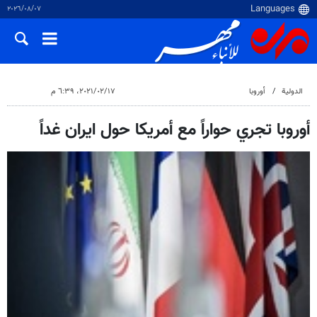
٠٧‏/٠٨‏/٢٠٢٦
الدولية
أوروبا
١٧‏/٠٢‏/٢٠٢١، ٦:٣٩ م
أوروبا تجري حواراً مع أمريكا حول ايران غداً