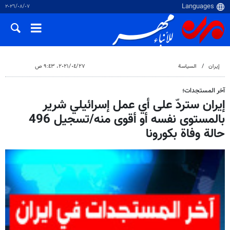
٠٧‏/٠٨‏/٢٠٢٦
إيران
السياسة
٢٧‏/٠٤‏/٢٠٢١، ٩:٤٣ ص
آخر المستجدات؛
إيران ستردّ على أي عمل إسرائيلي شرير
بالمستوى نفسه أو أقوى منه/تسجيل 496
حالة وفاة بکورونا