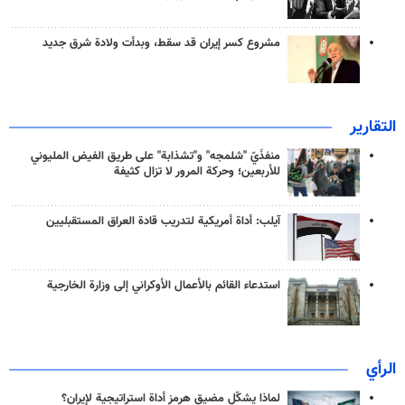
مشروع كسر إيران قد سقط، وبدأت ولادة شرق جديد
التقارير
منفذَيّ "شلمجه" و"تشذابة" على طريق الفيض المليوني
للأربعين؛ وحركة المرور لا تزال كثيفة
آيلب: أداة أمريكية لتدريب قادة العراق المستقبليين
استدعاء القائم بالأعمال الأوكراني إلى وزارة الخارجية
الرأي
لماذا يشكّل مضيق هرمز أداة استراتيجية لإيران؟