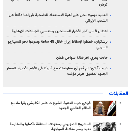
كرمان
العميد بهمرد: نحن على أهبة الاستعداد للتضحية بأرواحنا دفاعاً عن
الشعب الإيراني
اعتقال 8 من كبار الأشرار المسلحين ومنتسبي الجماعات الإرهابية
بزشكيان: خططوا لإسقاط إيران خلال 48 ساعة وسوقها نحو السيناريو
السوري
حادث بحري آخر قبالة سواحل عُمان
غريب آبادي: لم نُجرِ أي مفاوضات مع أمريكا في الأيام الأخيرة..المسار
الجديد لمضيق هرمز مؤقت
المقابلات
قيادي حزب الدعوة الشيخ د. عامر الكفيشي يقرأ ملامح
النظام العالمي الجديد
المشروع الصهيوني يستهدف المنطقة بأكملها والمقاومة
تعيد رسم معادلة المواجهة