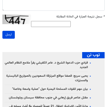
*
سجل نتيجة العبارة في الخانة المقابلة
ارسل
توب تن
قيادي حزب الدعوة الشيخ د. عامر الكفيشي يقرأ ملامح النظام العالمي
الجديد
يحيى سريع: قصفنا مواقع المرتزقة السعوديين بالصواريخ الباليستية
والمسيّرات
بيان مهم للقوات المسلحة اليمنية حول "عملية واسعة وخاصة"
مقتل عناصر فريق إرهابي في جنوب محافظة سيستان وبلوشستان
وزارة الأمن الإيرانية: اعتقال 21 عميلاً للموساد و4 أشرار مسلح في