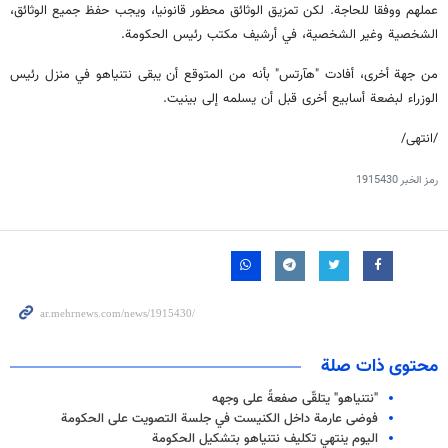
عملهم ووفقا للحاجة. لكن تمزيق الوثائق محظور قانونيا، ويجب حفظ جميع الوثائق،
الشخصية وغير الشخصية، في أرشيف مكتب رئيس الحكومة.
من جهة أخرى، أفادت "هآرتس" بأنه من المتوقع أن يبقى نتنياهو في منزل رئيس
الوزراء لبضعة أسابيع أخرى قبل أن يسلمه إلى بينيت.
/انتهى/
رمز الخبر
1915430
محتوى ذات صلة
"نتنياهو" يتلقّى صفعةً على وجهه
فوضى عارمة داخل الكنيست في جلسة التصويت على الحكومة
اليوم ينتهي تكليف نتنياهو بتشكيل الحكومة