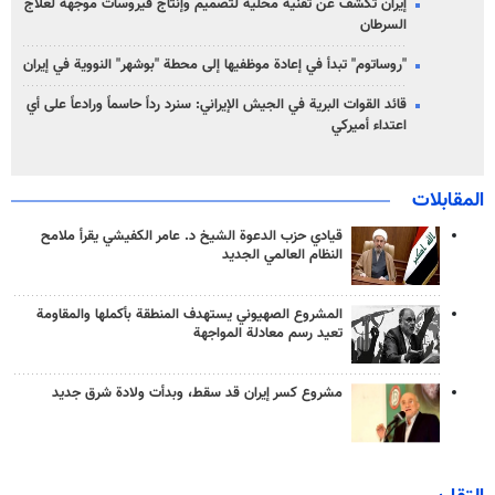
إيران تكشف عن تقنية محلية لتصميم وإنتاج فيروسات موجهة لعلاج
السرطان
"روساتوم" تبدأ في إعادة موظفيها إلى محطة "بوشهر" النووية في إيران
قائد القوات البرية في الجيش الإيراني: سنرد رداً حاسماً ورادعاً على أي
اعتداء أميركي
المقابلات
قيادي حزب الدعوة الشيخ د. عامر الكفيشي يقرأ ملامح
النظام العالمي الجديد
المشروع الصهيوني يستهدف المنطقة بأكملها والمقاومة
تعيد رسم معادلة المواجهة
مشروع كسر إيران قد سقط، وبدأت ولادة شرق جديد