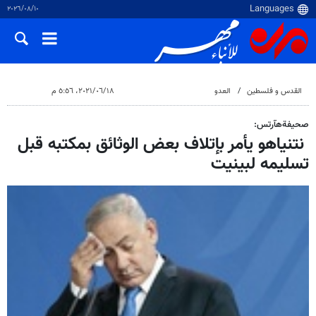
١٠‏/٠٨‏/٢٠٢٦
القدس و فلسطین
العدو
١٨‏/٠٦‏/٢٠٢١، ٥:٥٦ م
صحیفةهآرتس:
نتنياهو يأمر بإتلاف بعض الوثائق بمكتبه قبل
تسليمه لبينيت