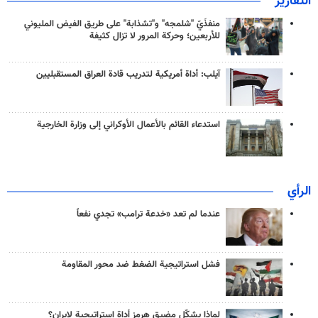
التقارير
منفذَيّ "شلمجه" و"تشذابة" على طريق الفيض المليوني
للأربعين؛ وحركة المرور لا تزال كثيفة
آيلب: أداة أمريكية لتدريب قادة العراق المستقبليين
استدعاء القائم بالأعمال الأوكراني إلى وزارة الخارجية
الرأي
عندما لم تعد «خدعة ترامب» تجدي نفعاً
فشل استراتيجية الضغط ضد محور المقاومة
لماذا يشكّل مضيق هرمز أداة استراتيجية لإيران؟