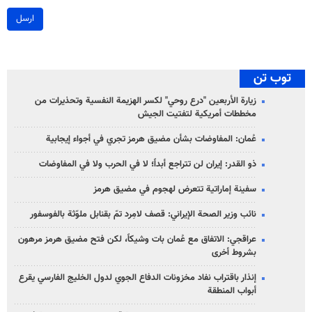
ارسل
توب تن
زيارة الأربعين "درع روحي" لكسر الهزيمة النفسية وتحذيرات من
مخططات أمريكية لتفتيت الجيش
عُمان: المفاوضات بشأن مضيق هرمز تجري في أجواء إيجابية
ذو القدر: إيران لن تتراجع أبداً؛ لا في الحرب ولا في المفاوضات
سفينة إماراتية تتعرض لهجوم في مضيق هرمز
نائب وزير الصحة الإيراني: قصف لامِرد تمّ بقنابل ملوّثة بالفوسفور
عراقجي: الاتفاق مع عُمان بات وشيكاً، لكن فتح مضيق هرمز مرهون
بشروط أخرى
إنذار باقتراب نفاد مخزونات الدفاع الجوي لدول الخليج الفارسي يقرع
أبواب المنطقة