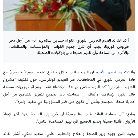
أكد القائد العام للحرس الثوري، اللواء حسين سلامي، انه من أجل دحر
فيروس كورونا، يجب أن تنزل جميع القوات، والمؤسسات، والمنظمات،
والأفراد الى الساحة وأن نلتزم جميعا بالبروتوكولات الصحية.
وأفادت
وكالة مهر للأنباء
، ان اللواء سلامي خلال إجتماع عقده اليوم (الخميس) مع
قادة الحرس الثوري في المحافظات، عبر الفيديو كونفرانس، حول تكثيف "مشروع
الشهيد سليماني" أكد اللواء سلامي ان هذا الإجتماع عقد اليوم اثر توجيهات سماحة
قائد الثورة الإسلامية وأضاف ان سماحته دعا الجميع لتعزيز التضامن من أجل
حماية صحة المجتمع ونأمل أن نكون على قدر المسؤولية في تنفيذ أوامره".
وتابع: "ان سماحة القائد طلب منا جميعًا أن نأتي إلى الساحة بقوة أكبر لإنقاذ
الأرواح، فأتينا جميعًا وندعو الجميع لأن يهبوا لمساعدة الناس".
وفيما ثمن جهود وزير الصحة والعلاج والتعليم الطبي، سعيد نمكي، أشار القائد