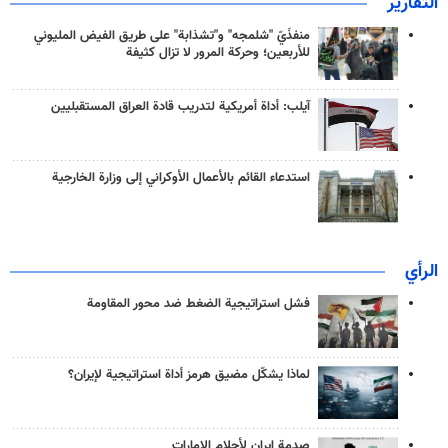
التقارير
منفذَيّ "شلمجه" و"تشذابة" على طريق الفيض المليوني
للأربعين؛ وحركة المرور لا تزال كثيفة
آيلب: أداة أمريكية لتدريب قادة العراق المستقبليين
استدعاء القائم بالأعمال الأوكراني إلى وزارة الخارجية
الرأي
فشل استراتيجية الضغط ضد محور المقاومة
لماذا يشكّل مضيق هرمز أداة استراتيجية لإيران؟
صدمة إيران لأحلام الإمارات