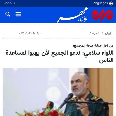
٠٨‏/٠٨‏/٢٠٢٦
إيران
السياسة
١٢‏/٠٨‏/٢٠٢١، ١٢:٠٥ م
من أجل حماية صحة المجتمع؛
اللواء سلامي: ندعو الجميع لأن يهبوا لمساعدة
الناس