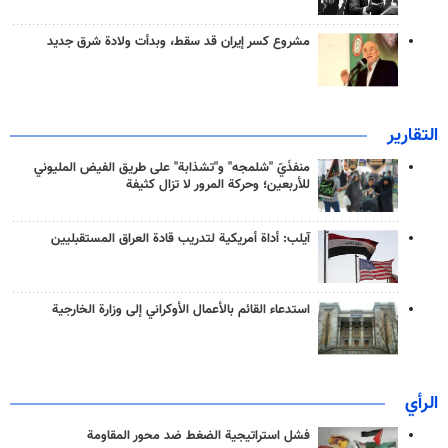
مشروع كسر إيران قد سقط، وبدأت ولادة شرق جديد
التقارير
منفذَيّ "شلمجه" و"تشذابة" على طريق الفيض المليوني
للأربعين؛ وحركة المرور لا تزال كثيفة
آيلب: أداة أمريكية لتدريب قادة العراق المستقبليين
استدعاء القائم بالأعمال الأوكراني إلى وزارة الخارجية
الرأي
فشل استراتيجية الضغط ضد محور المقاومة