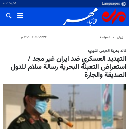
٠٩‏/٠٨‏/٢٠٢٦
إيران
السياسة
٢٢‏/٠٩‏/٢٠٢١، ٧:٠٩ م
قائد بحرية الحرس الثوري:
التهديد العسكري ضد ايران غير مجد /
استعراض التعبئة البحرية رسالة سلام للدول
الصديقة والجارة