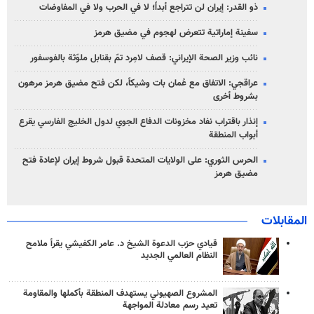
ذو القدر: إيران لن تتراجع أبداً؛ لا في الحرب ولا في المفاوضات
سفينة إماراتية تتعرض لهجوم في مضيق هرمز
نائب وزير الصحة الإيراني: قصف لامِرد تمّ بقنابل ملوّثة بالفوسفور
عراقجي: الاتفاق مع عُمان بات وشيكاً، لكن فتح مضيق هرمز مرهون
بشروط أخرى
إنذار باقتراب نفاد مخزونات الدفاع الجوي لدول الخليج الفارسي يقرع
أبواب المنطقة
الحرس الثوري: على الولايات المتحدة قبول شروط إيران لإعادة فتح
مضيق هرمز
المقابلات
قيادي حزب الدعوة الشيخ د. عامر الكفيشي يقرأ ملامح
النظام العالمي الجديد
المشروع الصهيوني يستهدف المنطقة بأكملها والمقاومة
تعيد رسم معادلة المواجهة