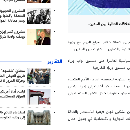
العالمي الجديد
المشروع الصهيو
المنطقة بأكملها و
رسم معادلة الموا
لاقات الثنائية بين البلدين.
مشروع كسر إيران
وبدأت ولادة شرق
اجرى اتصالا هاتفيا صباح اليوم مع وزيرة
ثنائية والتعاون المشترك بين البلدين.
التقارير
سياسية العاشرة على مستوى نواب وزراء
ى مستوى وزراء الخارجية.
منفذَيّ "شلمجه" 
طريق الفيض الملي
ة السنوية للجمعية العامة للأمم المتحدة
وحركة المرور لا ت
هذا الصدد ، كما أشارت إلى زيارة الرئيس
آيلب: أداة أمريكي
 جنوب افريقيا خلال الاشهر الستة الاولى
العراق المستقبلي
عن تشكيل لجان فرعية للاستثمار والطاقة
استدعاء القائم بال
إلى وزارة الخارجية
ت التجارية والاقتصادية في جدول اعمال