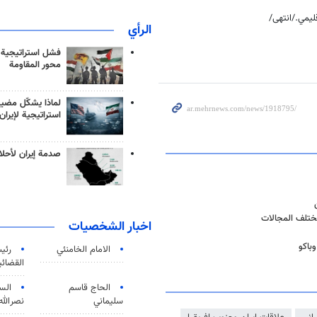
ليمي./انتهى/
الرأي
فشل استراتيجية
محور المقاومة
لماذا يشكّل مضيق
استراتيجية لإيران
صدمة إيران لأحلام
مختلف المجالات
اخبار الشخصيات
باكو
الامام الخامنئي
رئی
القضائی
الحاج قاسم
الس
سليماني
نصرالله