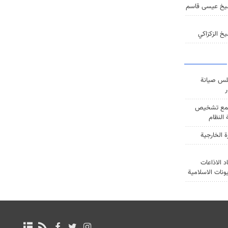
يخ عيسى قاسم
خ الزكزاكي
س صيانة
ر
ع تشخيص
النظام
ة الخارجية
د الاذاعات
يونات الاسلامية