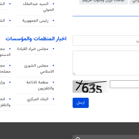
راني
علاقات ايران وجنوب افريقيا
السید عبدالملک
الش
الحوثي
رئيس الجمهورية
الشي
اخبار المنظمات والمؤسسات
مجلس خبراء القيادة
مجل
الدستو
مجلس الشورى
مجم
الاسلامي
مصلحة 
منظمة الاذاعة
وزار
والتلفزیون
البنك المركزي
اتحا
ارسل
والتلفز