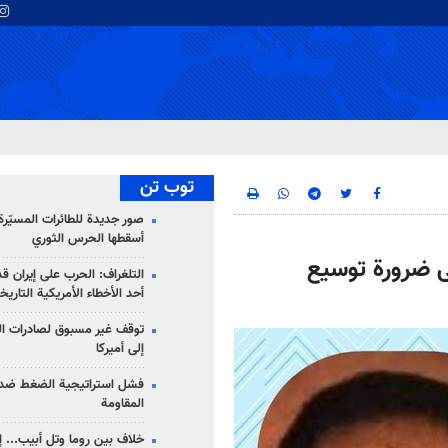
توب تن
صور جديدة للطائرات المسيّرة 
أسقطها الحرس الثوري
لى ضرورة توسيع
التلغراف: الحرب على إيران ق
أحد الأخطاء الأمريكية التاريخ
توقف غير مسبوق لصادرات ال
إلى أميركا
فشل استراتيجية الضغط ضد
المقاومة
خلاف بين روما وتل أبيب... إ