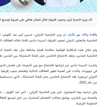
اكد وزيرا خارجية ايران وجنوب افريقيا خلال اتصال هاتفي على ضرورة توسيع الع
وأفادة
وكالة مهر للأنباء
، ان وزير الخارجية الايراني، حسين أمير عبد اللهيان، 
الخارجية والتعاون الدولي لجنوب افريقيا، السيدة باندور ناقشا خلاله العلاقات ال
وتم خلال هذه المكالمة الهاتفية مناقشة قضايا مختلفة مثل عقد اللجنة ال
الخارجية للبلدين، وعقد الاجتماع الخامس عشر للجنة المشتركة بين البلدين عل
واعربت السيدة باندور عن ارتياحها للاجتماع مع وزير خارجيتنا على هامش الدور
في نيويورك، واكدت على أهمية تطوير العلاقات الثنائية واهتمام جنوب إفريقيا ب
الايراني لبريتوريا عقد الاجتماع الخامس عشر للجنة المشتركة ، الذي ستستضيفه
من عام 2022.
وفي ترحيبه بهذا الموضوع، علن وزير الخارجية الايراني ، أمير عبد اللهيان ، 
والصحة بين البلدين، ووضع مجالات الاهتمام المشترك من اجل توسيع العلاقا
الحكومة الايرانية.