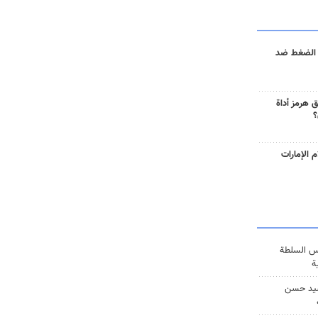
 الضغط ضد
 هرمز أداة
؟
 الإمارات
س السلطة
ة
يد حسن