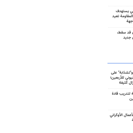
ني يستهدف
المقاومة تعيد
جهة
 قد سقط،
 جديد
و"تشذابة" على
وني للأربعين؛
زال كثيفة
ة لتدريب قادة
ين
أعمال الأوكراني