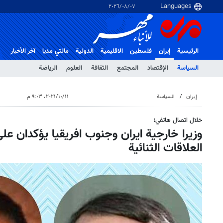
٠٧‏/٠٨‏/٢٠٢٦
الرئيسية
إيران
فلسطین
الاقلیمیة
الدولية
مالتي مدیا
آخر الأخبار
السياسة
الإقتصاد
المجتمع
الثقافة
العلوم
الرياضة
إيران
السياسة
١١‏/١٠‏/٢٠٢١، ٩:٠٣ م
خلال اتصال هاتفي؛
وزيرا خارجية ايران وجنوب افريقيا يؤكدان ع
العلاقات الثنائية