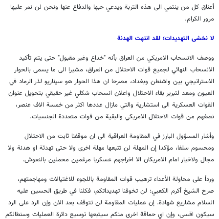
أعناق كل من ينتمي الى هذه التربة ويدعي حبها والدفاع عنها ونحن لن نمر عليها
مرور الكرام.
لا نخشى التهديدات؛ لقد انتهت الهدنة
ووصف الانسحاب الامريكي من العراق بأنه "خداع وغير مقبول" حتى يتم تأكيد
الانسحاب النهائي لجميع قوات الاحتلال من العراق، مشيرا الى ما يسمى بالحوار
الاستراتيجي بين واشنطن وبغداد، مصرحا ان هذا الحوار هو سيناريو لذر الرماد في
العيون ومعد لتبرير بقاء الاحتلال واعلان انسحاب شكلي غير حقيقي بتحويل عنوان
القوات العسكرية الى استشارية والتي مازال عددها اكثر من خمسة الاف عنصر،
نصفهم من قوات الاحتلال الامريكي والبقية من قوات متعددة الجنسيات.
وأشار المسؤول البارز في المقاومة العراقية الى ان موقفنا ثابت من الاحتلال
ومحسوم سلفا، مؤكدا إن المهلة لن تتبعها مهلة اخرى ولا حتى تهدئة او هدنة ولا
مجال ولاخيار امام الامريكان الا اخراجهم عسكريا مرغمين محملين بالنعوش.
ورداً على محاولة الأعداء ترهيب قوات المقاومة باللجوء للاغتيالات ومهاجمتهم،
صرح الشيخ أكرم الكعبي: لن تخوفنا تهديداتكم، فكلنا في طريق الحسين عليه
السلام مشاريع شهادة. إن عمليات المقاومة لن تتوقف بعد الان وإن الرد على الرد
سيكون اقسى، وإن اي حماقة اخرى منكم سيتبعها توسيع دائرة العمليات وسنطالكم