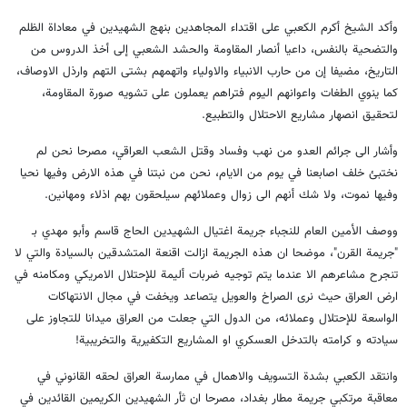
وأكد الشيخ أكرم الكعبي على اقتداء المجاهدين بنهج الشهيدين في معاداة الظلم
والتضحية بالنفس، داعيا أنصار المقاومة والحشد الشعبي إلى أخذ الدروس من
التاريخ، مضيفا إن من حارب الانبياء والاولياء واتهمهم بشتى التهم وارذل الاوصاف،
كما ينوي الطغات واعوانهم اليوم فتراهم يعملون على تشويه صورة المقاومة،
لتحقيق انصهار مشاريع الاحتلال والتطبيع.
وأشار الى جرائم العدو من نهب وفساد وقتل الشعب العراقي، مصرحا نحن لم
نختبئ خلف اصابعنا في يوم من الايام، نحن من نبتنا في هذه الارض وفيها نحيا
وفيها نموت، ولا شك أنهم الى زوال وعملائهم سيلحقون بهم اذلاء ومهانين.
ووصف الأمين العام للنجباء جريمة اغتيال الشهيدين الحاج قاسم وأبو مهدي بـ
"جريمة القرن"، موضحا ان هذه الجريمة ازالت اقنعة المتشدقين بالسيادة والتي لا
تنجرح مشاعرهم الا عندما يتم توجيه ضربات أليمة للإحتلال الامريكي ومكامنه في
ارض العراق حيث نرى الصراخ والعويل يتصاعد ويخفت في مجال الانتهاكات
الواسعة للإحتلال وعملائه، من الدول التي جعلت من العراق ميدانا للتجاوز على
سيادته و كرامته بالتدخل العسكري او المشاريع التكفيرية والتخريبية!
وانتقد الكعبي بشدة التسويف والاهمال في ممارسة العراق لحقه القانوني في
معاقبة مرتكبي جريمة مطار بغداد، مصرحا ان ثأر الشهيدين الكريمين القائدين في