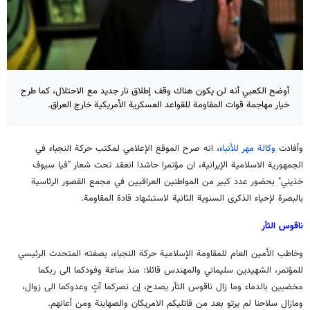
أوضح الكعبي أنه لن يكون هناك وقف إطلاق نار جديد مع الاحتلال، كما طرح
خيار مهاجمة قوات المقاومة للقواعد العسكرية الأمريكية خارج العراق.
وأفادت
وكالة مهر للأنباء
، انه صرح الموقع الإعلامي لمكتب حركة النجباء في
الجمهورية الاسلامية الإيرانية، ان مؤتمرا حاشدا انعقد تحت شعار "فيا سيوف
خذيني" بحضور عدد كبير من المواطنين العراقيين في مجمع القصور الرئاسية
بالبصرة لإحياء الذكرى السنوية الثانية لاستشهاد قادة المقاومة.
ناقوس الثأر
وخاطب الأمين العام للمقاومة الإسلامية حركة النجباء، بصفته المتحدث الرئيسي
للمؤتمر، الشهيدين سليماني والمهندس قائلا: منذ ساعة وفودكما الى ربكما
مخضبين بالدماء وما زال ناقوس الثأر يصدح، إن نصركما آتٍ وعدوكما الى زوال،
ومازال سلاحنا لم يرتو بعد من قاتليكم الامريكان والصهاينة ومن أعانهم.