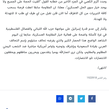
وجدد أكرم الكعبي في الجزء الأخير من خطابه القول "القيت الحجة على الجميع ولا
يوجد خيار سوى الحل العسكري"، معلنا: ان المقاومة سابقا اعطت فرصة بسحب
كافة التبريرات من كل الاطراف أما الان فلن نقبل من اي طرف اي طلب لا للتهدئة
ولا للهدنة.
وأشار إلى عدم قدرة إسرائيل على مواجهة حزب الله اللبناني والفصائل الفلسطينية
في غزة كأمثلة واضحة على فعالية خيار المقاومة العسكرية، متابعا إن اليوم
الشاهد الواضح هذا الحصار الكبير والذي يفرضه تحالف مشؤوم بإسم التحالف
العربي بقيادة السعودية وبإشراف وتوجيه واوامر أمريكية مباشرة ضد الشعب اليمني
المظلوم والمقاوم، ولكن نرى انصارالله يوميا يتقدمون ويحررون مناطقهم ويحققون
الانتصارات تلو الانتصارات.
/انتهى/
رمز الخبر
1920918