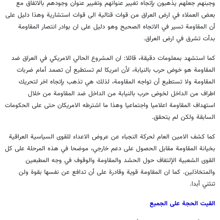
وجبنهم جعلهم يذهبون بإتجاه تغيير عنوانهم وتغيير عنوان وجودهم بالاتفاق مع
بعض العملاء في ارض العراق من قوات قتالية الى قوات استشارية وهذا دليل على
أن المقاومة تسير في الاتجاه الصحيح وهو دليل على ان بوادر انتصار المقاومة
بدأت تشرق في ارض العراق.
كما استشهد بمعلومات دقيقة، قائلا: ان المشروع الحالي الامريكي في العراق ضد
المقاومة هو خوض حرب بالنيابة، لأن امريكا لم تستطيع أن تصمد أمام ضربات
المقاومة ولا تستطيع أن تواجه المقاومة، لذلك هي تذهب بإتجاه اخر لتحريك
اطراف من الداخل لخوض حرب بالنيابة من الداخل ضد المقاومة من خلال
استهداف المقاومة اعلاميا واجتماعيا وهذا ما اشترطه الامريكان حتى على الحكومات
السابقة ولكن لم يتحقق.
كما كشف الامين العام لحركة النجباء عن عروض الاعداء للقوى السياسية العراقية
بخيانة المقاومة مقابل الحصول على دعم خارجي، موضحا في هذه المرحلة على كل
القوى الشعبية الإلتفاف حول الحشد والمقاومة والوقوف في وجه المطبعين
والمتخاذلين. كما ان المقاومة قوية وقادرة على أن تدافع عن نفسها بقوة ولن
تنثني أبدا.
القيت الحجة على الجميع