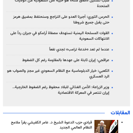
سبب تشكيل «اتفاق مكة» هو خيبة أمل السعودية من الولايات
المتحدة
الحرس الثوري: أجبرنا العدو على التراجع وسنحتفظ بمضيق هرمز
حتى يقبل جميع شروطنا
القوات المسلحة اليمنية تستهدف مصفاة أرامكو في جيزان رداً على
الانتهاكات السعودية
عندما لم تعد «خدعة ترامب» تجدي نفعاً
عراقجي: إيران ثابتة على عهدها بالمقاومة رغم كل الضغوط
الكعبي: خيار الدبلوماسية مع النظام السعودي غير مجدٍ والصواب هو
الرد العسكري
وزير الزراعة: الأمن الغذائي للبلاد محفوظ رغم الضغوط الخارجية..
إيران تنتصر في المعركة الاقتصادية
المقابلات
قيادي حزب الدعوة الشيخ د. عامر الكفيشي يقرأ ملامح
النظام العالمي الجديد