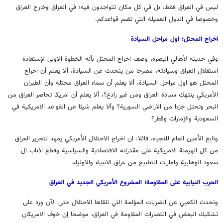
ليس في العراق فقط، بل في كل مكان تتواجدون فيه؛ في العراق وخارج العراق
وخصوصا في الدول العميلة التي تضم قواعدكم.
اخراج المحتل؛ اول مراحل السيادة
وفي حديثه لأهالي البصرة، وصف اخراج المحتل بأنه الخطوة الأولى لإستعادة
استقلال العراق وسيادته، مصرحا من يتحدث عن السيادة، ألا يعلم أن اخراج
المحتل هو اول مراحل السيادة، ألا يعلم أن سماء العراق محتلة وأن الطيران
الأمريكي ينتهك سيادة العراق ومن غير رادع؟، ألا يعلم أن امريكا تحاصر العراق من
البحر وتحتل جزءا من الاراضي السورية؟ وألا يعلم شيئا عن القواعد الامريكية في
السعودية والإمارات وقطر؟
وتابع الأمين العام للنجباء، قائلا: ان اخراج الاحتلال الأمريكي يمهد لتحرير العراق
من كل الهيمنة الامريكية على مقدراته الاقتصادية والسياسية وقطع اذناب ال
سعود الوهابية وامارات التطبيع من عراق الانبياء والاولياء.
الحرب النيابية على المقاومة؛ المشروع الأمريكي الجديد في العراق
وتحدث الكعبي عن الضربات المؤلمة التي تلقاها الاحتلال حتى الآن ورد على
تشكيك البعض في انتصارات المقاومة في العراق، موضحا إن خوف الامريكان