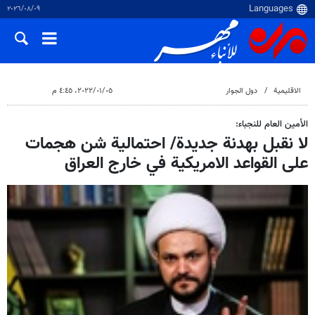
٠٩‏/٠٨‏/٢٠٢٦
الاقلیمیة
دول الجوار
٠٥‏/٠١‏/٢٠٢٢، ٤:٤٥ م
الأمين العام للنجباء:
لا نقبل بهدنة جديدة/ احتمالية شن هجمات
على القواعد الامريكية في خارج العراق