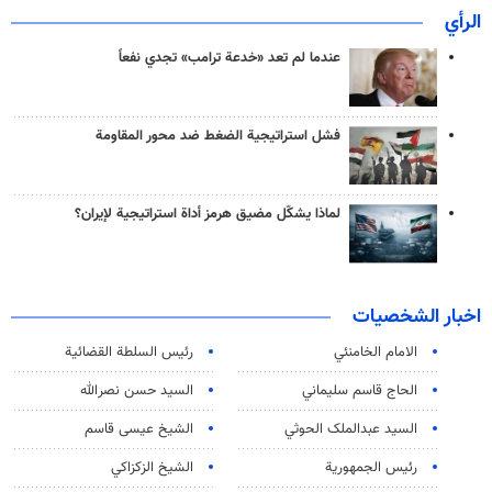
الرأي
عندما لم تعد «خدعة ترامب» تجدي نفعاً
فشل استراتيجية الضغط ضد محور المقاومة
لماذا يشكّل مضيق هرمز أداة استراتيجية لإيران؟
اخبار الشخصيات
الامام الخامنئي
رئیس السلطة القضائیة
الحاج قاسم سليماني
السيد حسن نصرالله
السید عبدالملک الحوثي
الشيخ عيسى قاسم
رئيس الجمهورية
الشيخ الزكزاكي