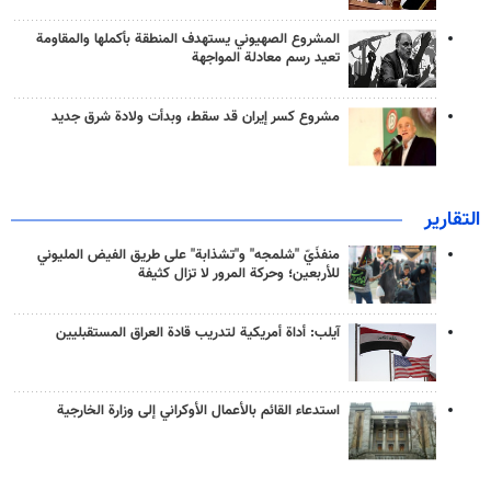
المشروع الصهيوني يستهدف المنطقة بأكملها والمقاومة
تعيد رسم معادلة المواجهة
مشروع كسر إيران قد سقط، وبدأت ولادة شرق جديد
التقارير
منفذَيّ "شلمجه" و"تشذابة" على طريق الفيض المليوني
للأربعين؛ وحركة المرور لا تزال كثيفة
آيلب: أداة أمريكية لتدريب قادة العراق المستقبليين
استدعاء القائم بالأعمال الأوكراني إلى وزارة الخارجية