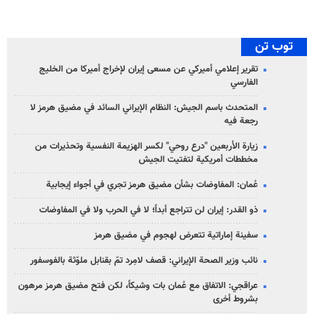
توب تن
تقرير إعلامي أميركي عن مسعى إيران لإخراج أميركا من الخليج
الفارسي
المتحدث باسم الجيش: النظام الإيراني السائد في مضيق هرمز لا
رجعة فيه
زيارة الأربعين "درع روحي" لكسر الهزيمة النفسية وتحذيرات من
مخططات أمريكية لتفتيت الجيش
عُمان: المفاوضات بشأن مضيق هرمز تجري في أجواء إيجابية
ذو القدر: إيران لن تتراجع أبداً؛ لا في الحرب ولا في المفاوضات
سفينة إماراتية تتعرض لهجوم في مضيق هرمز
نائب وزير الصحة الإيراني: قصف لامِرد تمّ بقنابل ملوّثة بالفوسفور
عراقجي: الاتفاق مع عُمان بات وشيكاً، لكن فتح مضيق هرمز مرهون
بشروط أخرى