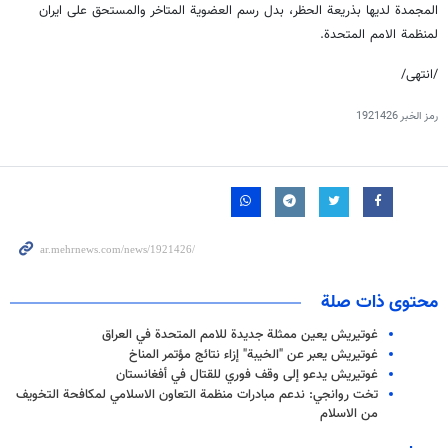
المجمدة لديها بذريعة الحظر، بدل رسم العضوية المتاخر والمستحق على ايران
لمنظمة الامم المتحدة.
/انتهى/
رمز الخبر
1921426
محتوى ذات صلة
غوتيريش يعين ممثلة جديدة للامم المتحدة في العراق
غوتيريش يعبر عن "الخيبة" إزاء نتائج مؤتمر المناخ
غوتيريش يدعو إلى وقف فوري للقتال في أفغانستان
تخت روانجي: ندعم مبادرات منظمة التعاون الاسلامي لمكافحة التخويف
من الاسلام