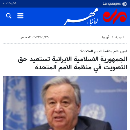
٠٩‏/٠٨‏/٢٠٢٦
الدولية
أوروبا
٢٥‏/٠١‏/٢٠٢٢، ١٠:٠٣ ص
امين عام منظمة الامم المتحدة:
الجمهورية الاسلامية الايرانية تستعيد حق
التصويت في منظمة الامم المتحدة