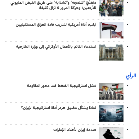
منفذَيّ "شلمجه" و"تشذابة" على طريق الفيض المليوني
للأربعين؛ وحركة المرور لا تزال كثيفة
آيلب: أداة أمريكية لتدريب قادة العراق المستقبليين
استدعاء القائم بالأعمال الأوكراني إلى وزارة الخارجية
الرأي
فشل استراتيجية الضغط ضد محور المقاومة
لماذا يشكّل مضيق هرمز أداة استراتيجية لإيران؟
صدمة إيران لأحلام الإمارات