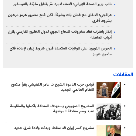
نائب وزير الصحة الإيراني: قصف لامِرد تمّ بقنابل ملوّثة بالفوسفور
عراقجي: الاتفاق مع عُمان بات وشيكاً، لكن فتح مضيق هرمز مرهون
بشروط أخرى
إنذار باقتراب نفاد مخزونات الدفاع الجوي لدول الخليج الفارسي يقرع
أبواب المنطقة
الحرس الثوري: على الولايات المتحدة قبول شروط إيران لإعادة فتح
مضيق هرمز
المقابلات
قيادي حزب الدعوة الشيخ د. عامر الكفيشي يقرأ ملامح
النظام العالمي الجديد
المشروع الصهيوني يستهدف المنطقة بأكملها والمقاومة
تعيد رسم معادلة المواجهة
مشروع كسر إيران قد سقط، وبدأت ولادة شرق جديد