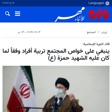
٠٩‏/٠٨‏/٢٠٢٦
إيران
المجتمع
٠٣‏/٠٢‏/٢٠٢٢، ١:٣٠ م
قائد الثورة الإسلامية:
ينبغي على خواص المجتمع تربية أفراد وفقاً لما
كان عليه الشهيد حمزة (ع)