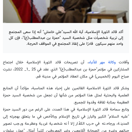
أكد قائد الثورة الإٍسلامية، آية الله السيد"علي خامنئي" أنه إذا سعى المجتمع
إلى تربية شخصيات مثل شخصية السيد "حمزة بن عبدالمطلب(ع)"، فإن كل
واحد منهم سيكون قادرًا على إنقاذ المجتمع في المواقف الحرجة.
وأفادت
وكالة مهر للأنباء
، أن تصريحات قائد الثورة الإسلامية خلال اجتماع
المشاركين في مؤتمر"حمزة بن عبدالمطلب(ع)" الذي عقد في 25 _1_ 2022، نشرت
صباح اليوم (الخميس) في مكان انعقاد المؤتمر في مدينة قم.
وشكر قائد الثورة الاسلامية القائمين على إحياء هذه المناسبة، مؤكداً أن المنابع
العلمية والبحثية لمثل هذا المؤتمر من شأنها أن تجعل من شخصية السيد حمزة
العظيمة بمثابة ثقافة وقدوة للجميع.
وتابع سماحة قائد الثورة الإسلامية في هذا الصدد، على الرغم من دور السيد حمزة
"عليه السلام" الكبير والبارز في تاريخ الإسلام وبالأخص في ما يتعلق بهجرته إلى
المدينة، ورجاحته في حرب الكفّار إلا أنه شخصية غريبة وعظيمة ويجب تصوير
حياتهم وغيره من الصحابة الّلامعين وغير المعروفين كثيراً أمثال "عمار، سلمان،