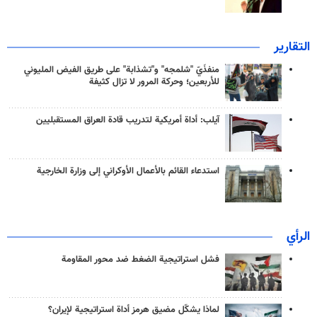
التقارير
منفذَيّ "شلمجه" و"تشذابة" على طريق الفيض المليوني
للأربعين؛ وحركة المرور لا تزال كثيفة
آيلب: أداة أمريكية لتدريب قادة العراق المستقبليين
استدعاء القائم بالأعمال الأوكراني إلى وزارة الخارجية
الرأي
فشل استراتيجية الضغط ضد محور المقاومة
لماذا يشكّل مضيق هرمز أداة استراتيجية لإيران؟