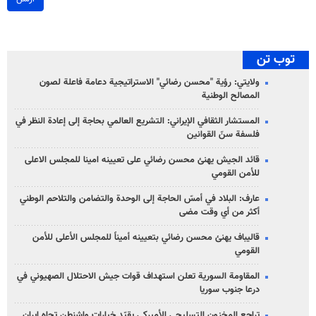
توب تن
ولايتي: رؤية "محسن رضائي" الاستراتيجية دعامة فاعلة لصون
المصالح الوطنية
المستشار الثقافي الإيراني: التشريع العالمي بحاجة إلى إعادة النظر في
فلسفة سنّ القوانين
قائد الجيش يهنئ محسن رضائي على تعيينه امينا للمجلس الاعلى
للأمن القومي
عارف: البلاد في أمسّ الحاجة إلى الوحدة والتضامن والتلاحم الوطني
أكثر من أي وقت مضى
قاليباف يهنئ محسن رضائي بتعيينه أميناً للمجلس الأعلى للأمن
القومي
المقاومة السورية تعلن استهداف قوات جيش الاحتلال الصهيوني في
درعا جنوب سوريا
تراجع المخزون التسليحي الأميركي يقيّد خيارات واشنطن تجاه إيران