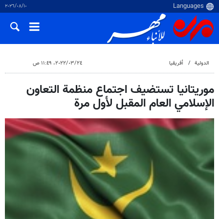
١٠‏/٠٨‏/٢٠٢٦
الدولية
أفريقيا
٢٤‏/٠٣‏/٢٠٢٢، ١١:٤٩ ص
موريتانيا تستضيف اجتماع منظمة التعاون
الإسلامي العام المقبل لأول مرة