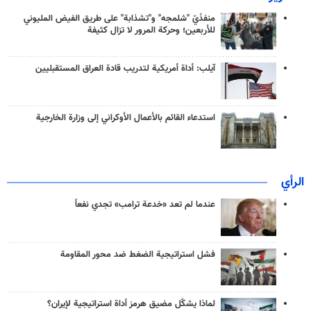
منفذَيّ "شلمجه" و"تشذابة" على طريق الفيض المليوني
للأربعين؛ وحركة المرور لا تزال كثيفة
آيلب: أداة أمريكية لتدريب قادة العراق المستقبليين
استدعاء القائم بالأعمال الأوكراني إلى وزارة الخارجية
الرأي
عندما لم تعد «خدعة ترامب» تجدي نفعاً
فشل استراتيجية الضغط ضد محور المقاومة
لماذا يشكّل مضيق هرمز أداة استراتيجية لإيران؟