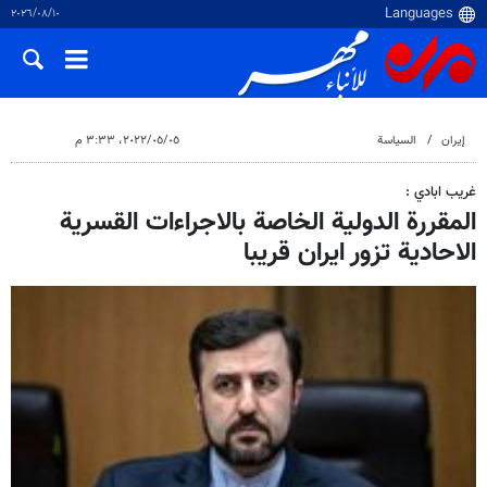
١٠‏/٠٨‏/٢٠٢٦
إيران
السياسة
٠٥‏/٠٥‏/٢٠٢٢، ٣:٣٣ م
غريب ابادي :
المقررة الدولية الخاصة بالاجراءات القسرية
الاحادية تزور ايران قريبا