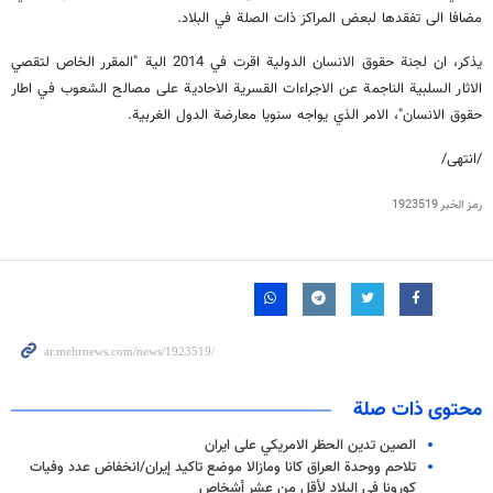
مضافا الى تفقدها لبعض المراكز ذات الصلة في البلاد.
يذكر، ان لجنة حقوق الانسان الدولية اقرت في 2014 الية "المقرر الخاص لتقصي
الاثار السلبية الناجمة عن الاجراءات القسرية الاحادية على مصالح الشعوب في اطار
حقوق الانسان"، الامر الذي يواجه سنويا معارضة الدول الغربية.
/انتهى/
رمز الخبر
1923519
محتوى ذات صلة
الصين تدين الحظر الامريكي على ايران
تلاحم ووحدة العراق كانا ومازالا موضع تاكيد إيران/انخفاض عدد وفيات
كورونا في البلاد لأقل من عشر أشخاص