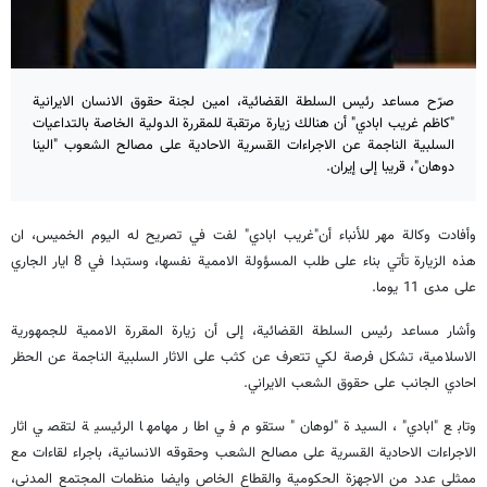
صرّح مساعد رئيس السلطة القضائية، امين لجنة حقوق الانسان الايرانية
"كاظم غريب ابادي" أن هنالك زيارة مرتقبة للمقررة الدولية الخاصة بالتداعيات
السلبية الناجمة عن الاجراءات القسرية الاحادية على مصالح الشعوب "الينا
دوهان"، قريبا إلى إيران.
وأفادت وكالة مهر للأنباء أن"غريب ابادي" لفت في تصريح له اليوم الخميس، ان
هذه الزيارة تأتي بناء على طلب المسؤولة الاممية نفسها، وستبدا في 8 ايار الجاري
على مدى 11 يوما.
وأشار مساعد رئيس السلطة القضائية، إلى أن زيارة المقررة الاممية للجمهورية
الاسلامية، تشكل فرصة لكي تتعرف عن كثب على الاثار السلبية الناجمة عن الحظر
احادي الجانب على حقوق الشعب الايراني.
وتابع "ابادي"، السيدة "لوهان" ستقوم في اطار مهامها الرئيسية لتقصي اثار
الاجراءات الاحادية القسرية على مصالح الشعب وحقوقه الانسانية، باجراء لقاءات مع
ممثلي عدد من الاجهزة الحكومية والقطاع الخاص وايضا منظمات المجتمع المدني،