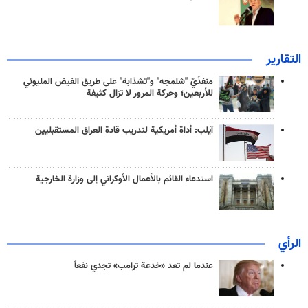
التقارير
منفذَيّ "شلمجه" و"تشذابة" على طريق الفيض المليوني
للأربعين؛ وحركة المرور لا تزال كثيفة
آيلب: أداة أمريكية لتدريب قادة العراق المستقبليين
استدعاء القائم بالأعمال الأوكراني إلى وزارة الخارجية
الرأي
عندما لم تعد «خدعة ترامب» تجدي نفعاً