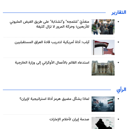
التقارير
منفذَيّ "شلمجه" و"تشذابة" على طريق الفيض المليوني
للأربعين؛ وحركة المرور لا تزال كثيفة
آيلب: أداة أمريكية لتدريب قادة العراق المستقبليين
استدعاء القائم بالأعمال الأوكراني إلى وزارة الخارجية
الرأي
لماذا يشكّل مضيق هرمز أداة استراتيجية لإيران؟
صدمة إيران لأحلام الإمارات