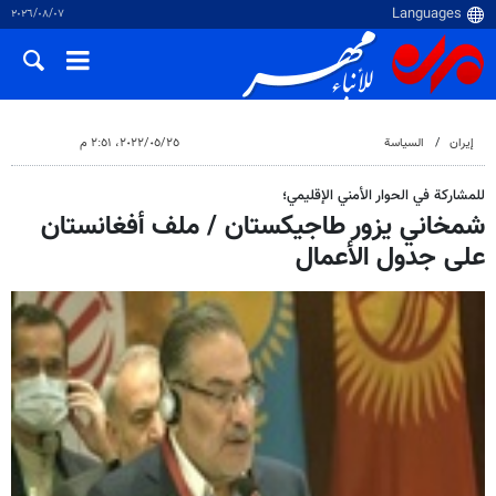
٠٧‏/٠٨‏/٢٠٢٦
إيران
السياسة
٢٥‏/٠٥‏/٢٠٢٢، ٢:٥١ م
للمشاركة في الحوار الأمني الإقليمي؛
شمخاني يزور طاجيكستان / ملف أفغانستان
على جدول الأعمال