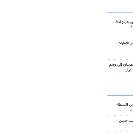
 هرمز أداة
؟
 الإمارات
ميدان إلى وهم
إيران
س السلطة
ة
يد حسن