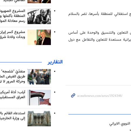
العالمي الجديد
المشروع الصهيو
استغلالي للمنطقة بأسرها، تضر بالسلام
المنطقة بأكملها و
رسم معادلة الموا
مشروع كسر إيران
ن التعاون والتنسيق والوحدة على أساس
وبدأت ولادة شرق
يرانية مستعدة للتعاون والتفاعل مع دول
التقارير
منفذَيّ "شلمجه" 
طريق الفيض الملي
وحركة المرور لا ت
آيلب: أداة أمريكي
العراق المستقبلي
استدعاء القائم بال
إلى وزارة الخارجية
نووي الايراني