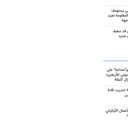
ني يستهدف
المقاومة تعيد
جهة
 قد سقط،
 جديد
و"تشذابة" على
وني للأربعين؛
زال كثيفة
ة لتدريب قادة
ين
أعمال الأوكراني