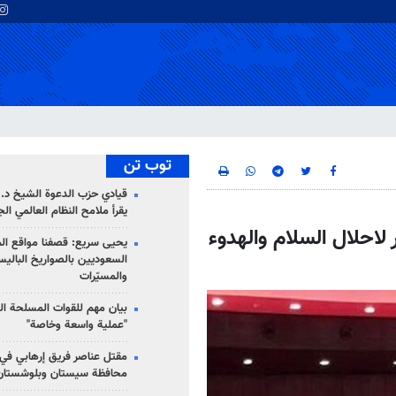
توب تن
قيادي حزب الدعوة الشيخ د. 
يقرأ ملامح النظام العالمي ال
لاحلال السلام والهدوء
يحيى سريع: قصفنا مواقع الم
السعوديين بالصواريخ الباليس
والمسيّرات
بيان مهم للقوات المسلحة ال
"عملية واسعة وخاصة"
مقتل عناصر فريق إرهابي في
محافظة سيستان وبلوشستان