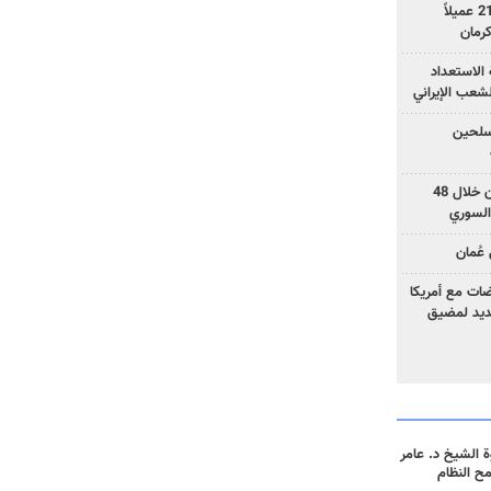
وزارة الأمن الإيرانية: اعتقال 21 عميلاً
الاستعداد
لشعب الإيراني
المسلحين
بزشكيان: خططوا لإسقاط إيران خلال 48
السوري
عُمان
ضات مع أمريكا
جديد لمضيق
 الشيخ د. عامر
مح النظام