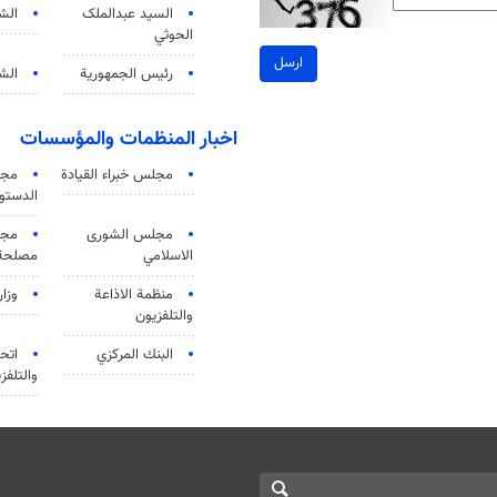
السید عبدالملک
الش
الحوثي
ارسل
رئيس الجمهورية
الشي
اخبار المنظمات والمؤسسات
مجلس خبراء القيادة
مجل
الدستو
مجلس الشورى
مجم
الاسلامي
مصلحة 
منظمة الاذاعة
وزار
والتلفزیون
البنك المركزي
اتحا
والتلفز