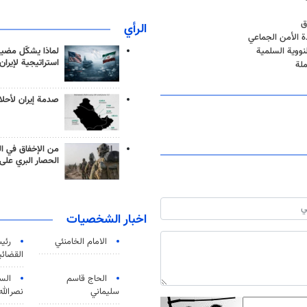
ق
الرأي
 الأمن الجماعي
نووية السلمية
لماذا يشكّل مضيق
استراتيجية لإيران
لة
صدمة إيران لأحلام
من الإخفاق في ال
الحصار البري على 
اخبار الشخصيات
الامام الخامنئي
رئی
القضائی
الحاج قاسم
الس
سليماني
نصرالله