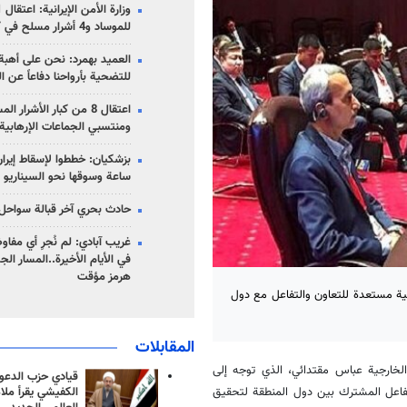
للموساد و4 أشرار مسلح في كرمان
العميد بهمرد: نحن على أهبة 
للتضحية بأرواحنا دفاعاً عن ا
اعتقال 8 من كبار الأشرار 
ومنتسبي الجماعات الإرهابية
ساعة وسوقها نحو السيناريو 
حادث بحري آخر قبالة سواحل 
غريب آبادي: لم نُجرِ أي مفاو
في الأيام الأخيرة..المسار ال
هرمز مؤقت
یرانیة مستعدة للتعاون والتفاعل مع دول
المقابلات
لخارجية عباس مقتدائي، الذي توجه إلى
قيادي حزب الدعوة
تفاعل المشترك بين دول المنطقة لتحقيق
الكفيشي يقرأ ملا