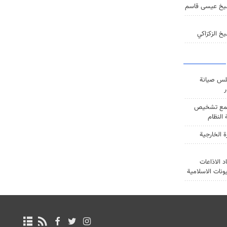
يخ عيسى قاسم
خ الزكزاكي
س صيانة
ر
ع تشخيص
النظام
ة الخارجية
د الاذاعات
يونات الاسلامية