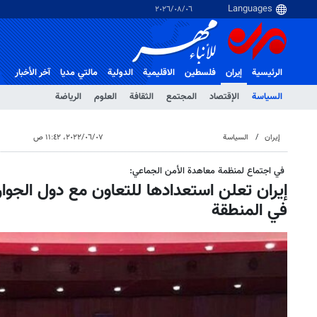
٠٦‏/٠٨‏/٢٠٢٦
الرئيسية
إيران
فلسطین
الاقلیمیة
الدولية
مالتي مدیا
آخر الأخبار
السياسة
الإقتصاد
المجتمع
الثقافة
العلوم
الرياضة
إيران
السياسة
٠٧‏/٠٦‏/٢٠٢٢، ١١:٤٢ ص
في اجتماع لمنظمة معاهدة الأمن الجماعي:
إيران تعلن استعدادها للتعاون مع دول الجوار 
في المنطقة