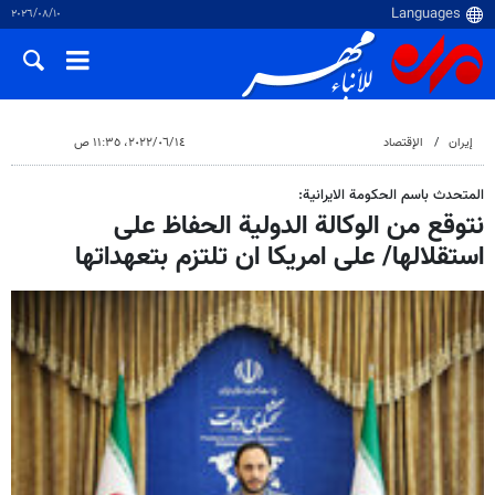
١٠‏/٠٨‏/٢٠٢٦
إيران
الإقتصاد
١٤‏/٠٦‏/٢٠٢٢، ١١:٣٥ ص
المتحدث باسم الحكومة الايرانية:
نتوقع من الوكالة الدولية الحفاظ على
استقلالها/ على امريكا ان تلتزم بتعهداتها