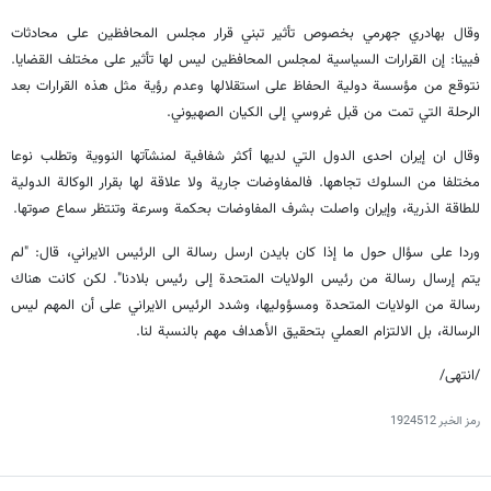
وقال بهادري جهرمي بخصوص تأثير تبني قرار مجلس المحافظين على محادثات
فيينا: إن القرارات السياسية لمجلس المحافظين ليس لها تأثير على مختلف القضايا.
نتوقع من مؤسسة دولية الحفاظ على استقلالها وعدم رؤية مثل هذه القرارات بعد
الرحلة التي تمت من قبل غروسي إلى الكيان الصهيوني.
وقال ان إيران احدى الدول التي لديها أكثر شفافية لمنشآتها النووية وتطلب نوعا
مختلفا من السلوك تجاهها. فالمفاوضات جارية ولا علاقة لها بقرار الوكالة الدولية
للطاقة الذرية، وإيران واصلت بشرف المفاوضات بحكمة وسرعة وتنتظر سماع صوتها.
وردا على سؤال حول ما إذا كان بايدن ارسل رسالة الى الرئيس الايراني، قال: "لم
يتم إرسال رسالة من رئيس الولايات المتحدة إلى رئيس بلادنا". لكن كانت هناك
رسالة من الولايات المتحدة ومسؤوليها، وشدد الرئيس الايراني على أن المهم ليس
الرسالة، بل الالتزام العملي بتحقيق الأهداف مهم بالنسبة لنا.
/انتهى/
رمز الخبر
1924512