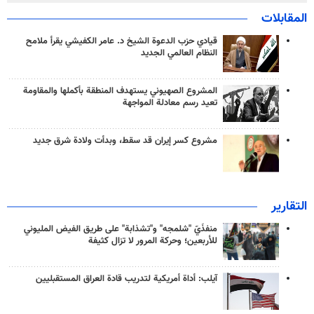
المقابلات
قيادي حزب الدعوة الشيخ د. عامر الكفيشي يقرأ ملامح
النظام العالمي الجديد
المشروع الصهيوني يستهدف المنطقة بأكملها والمقاومة
تعيد رسم معادلة المواجهة
مشروع كسر إيران قد سقط، وبدأت ولادة شرق جديد
التقارير
منفذَيّ "شلمجه" و"تشذابة" على طريق الفيض المليوني
للأربعين؛ وحركة المرور لا تزال كثيفة
آيلب: أداة أمريكية لتدريب قادة العراق المستقبليين