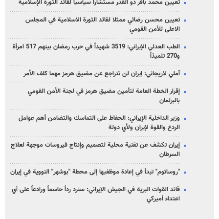
تعيين محمد باقر ذو القدر مستشاراً سياسياً لقائد الثورة الإسلامية
تعيين محسن رضائي ممثلا لقائد الثورة الاسلامية في المجلس
الاعلى للأمن القومي
الطب العدلي الإيراني: 3519 شهيداً في حرب رمضان بينهم 517 امرأة
و270 تلميذاً
آملي لاريجاني: إيران لن تتراجع عن مضيق هرمز مهما كلف الأمر
إقرار الخطة العامة لتأمين مضيق هرمز في لجنة الأمن القومي
بالبرلمان
وزير الداخلية الإيراني: الحفاظ على التماسك والتضامن أهم عوامل
الردع والقوة لإيران ولأي دولة
إيران تكشف عن تقنية محلية لتصميم وإنتاج فيروسات موجهة لعلاج
السرطان
"روساتوم" تبدأ في إعادة موظفيها إلى محطة "بوشهر" النووية في إيران
قائد القوات البرية في الجيش الإيراني: سنرد رداً حاسماً ورادعاً على أي
اعتداء أميركي