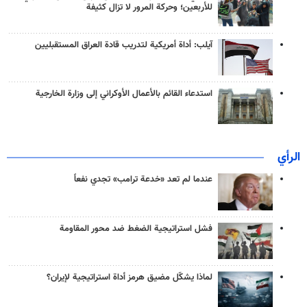
للأربعين؛ وحركة المرور لا تزال كثيفة
آيلب: أداة أمريكية لتدريب قادة العراق المستقبليين
استدعاء القائم بالأعمال الأوكراني إلى وزارة الخارجية
الرأي
عندما لم تعد «خدعة ترامب» تجدي نفعاً
فشل استراتيجية الضغط ضد محور المقاومة
لماذا يشكّل مضيق هرمز أداة استراتيجية لإيران؟