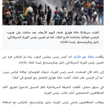
أعلنت سريلانكا حالة طوارئ عامة، اليوم الأربعاء، بعد ساعات على هروب
الرئيس غوتابايا راجابكسا خارج البلاد، كما تم تعيين رئيس الوزراء السريلانكي،
رانيل ويكريميسنغ، رئيسا بالانابة.
وأفادت
وكالة مهر للأنباء
، انه أصدر رئيس مجلس النواب بيانا تم الإعلان فيه عن
تعيين رئيس الوزراء السريلانكي رانيل ويكريميسنغ رئيسا للبلاد بالانابة.
إلى ذلك قال المتحدث باسم رئيس الوزراء، دينوك كولومباج، لوكالة فرانس برس:
"بما أن الرئيس غادر البلاد، أُعلنت حالة طوارئ للتعامل مع الوضع في البلاد".
في سياق متصل، أطلقت الشرطة السريلانكية الغاز المسيل للدموع لتفريق آلاف
المتظاهرين المتجمعين أمام مكتب رئيس الوزراء.
ويطالب المتظاهرون بتنحي رئيس الوزراء، رانيل ويكرمسينغ، بالتزامن مع استقالة