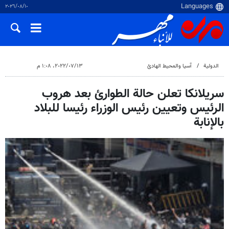
١٠‏/٠٨‏/٢٠٢٦
الدولية
آسيا والمحيط الهادئ
١٣‏/٠٧‏/٢٠٢٢، ١:٠٨ م
سريلانكا تعلن حالة الطوارئ بعد هروب
الرئيس وتعيين رئيس الوزراء رئيسا للبلاد
بالإنابة