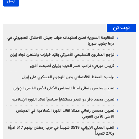
ارسل
توب تن
المقاومة السورية تعلن استهداف قوات جيش الاحتلال الصهيوني في
درعا جنوب سوريا
تراجع المخزون التسليحي الأميركي يقيّد خيارات واشنطن تجاه إيران
كريس مورفي: ترامب خسر الحرب وإيران أصبحت أقوى
ترامب: الضغط الاقتصادي بديل للهجوم العسكري على إيران
تعيين محسن رضائي أميناً للمجلس الأعلى للأمن القومي الإيراني
تعيين محمد باقر ذو القدر مستشاراً سياسياً لقائد الثورة الإسلامية
تعيين محسن رضائي ممثلا لقائد الثورة الاسلامية في المجلس
الاعلى للأمن القومي
الطب العدلي الإيراني: 3519 شهيداً في حرب رمضان بينهم 517 امرأة
و270 تلميذاً