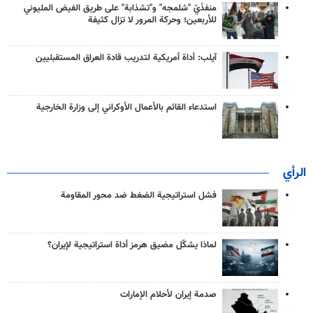
منفذَيّ "شلمجه" و"تشذابة" على طريق الفيض المليوني
للأربعين؛ وحركة المرور لا تزال كثيفة
آيلب: أداة أمريكية لتدريب قادة العراق المستقبليين
استدعاء القائم بالأعمال الأوكراني إلى وزارة الخارجية
الرأي
فشل استراتيجية الضغط ضد محور المقاومة
لماذا يشكّل مضيق هرمز أداة استراتيجية لإيران؟
صدمة إيران لأحلام الإمارات