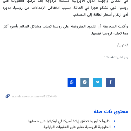
في المقابل واجهت الدول الأوروبية مشكلة مزدوجة بعد فرضها العقوبات على
روسيا، فهي تشكو عجزا في الطاقة، بسبب انخفاض الإمدادات من روسيا، بدوره
أدى ارتفاع أسعار الطاقة إلى التضخم.
وأكدت الصحيفة أن القيود المفروضة على روسيا تجلب مشاكل للعالم بأسره أكثر
مما تجلبه لروسيا نفسها.
/انتهى/
رمز الخبر
1925470
محتوى ذات صلة
لافروف: أوروبا تحقق إرادة أميركا في أوكرانيا على حسابها
الخارجية الروسية تعلق على العقوبات اليابانية