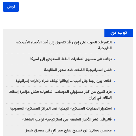
ارسل
توب تن
التلغراف: الحرب على إيران قد تتحول إلى أحد الأخطاء الأمريكية
التاريخية
توقف غير مسبوق لصادرات النفط السعودي إلى أميركا
فشل استراتيجية الضغط ضد محور المقاومة
خلاف بين روما وتل أبيب... إيطاليا توقف شراء رادارات إسرائيلية
طرد اثنين من كبار مسؤولي الموساد... تداعيات فشل مؤامرة إسقاط
النظام في إيران
استمرار العمليات العسكرية اليمنية ضد المراكز العسكرية السعودية
قاليباف: نشر الأخبار الملفقة هي استراتيجية ترامب الفاشلة
محسن رضائي: لن نسمح بفتح ممر ثانٍ في مضيق هرمز