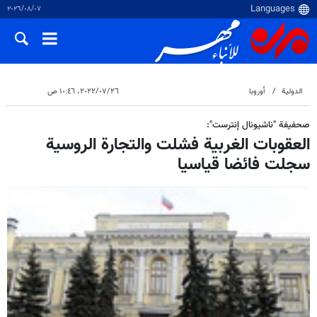
٠٧‏/٠٨‏/٢٠٢٦
الدولية
أوروبا
٢٦‏/٠٧‏/٢٠٢٢، ١٠:٤٦ ص
صحفيفة "ناشيونال إنترست":
العقوبات الغربية فشلت والتجارة الروسية
سجلت فائضا قياسيا