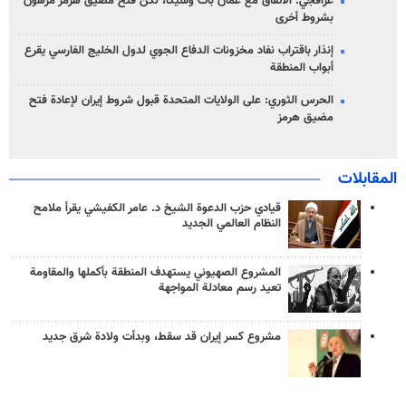
عراقجي: الاتفاق مع عُمان بات وشيكاً، لكن فتح مضيق هرمز مرهون
بشروط أخرى
إنذار باقتراب نفاد مخزونات الدفاع الجوي لدول الخليج الفارسي يقرع
أبواب المنطقة
الحرس الثوري: على الولايات المتحدة قبول شروط إيران لإعادة فتح
مضيق هرمز
المقابلات
قيادي حزب الدعوة الشيخ د. عامر الكفيشي يقرأ ملامح
النظام العالمي الجديد
المشروع الصهيوني يستهدف المنطقة بأكملها والمقاومة
تعيد رسم معادلة المواجهة
مشروع كسر إيران قد سقط، وبدأت ولادة شرق جديد