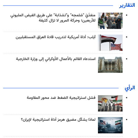
التقارير
منفذَيّ "شلمجه" و"تشذابة" على طريق الفيض المليوني
للأربعين؛ وحركة المرور لا تزال كثيفة
آيلب: أداة أمريكية لتدريب قادة العراق المستقبليين
استدعاء القائم بالأعمال الأوكراني إلى وزارة الخارجية
الرأي
فشل استراتيجية الضغط ضد محور المقاومة
لماذا يشكّل مضيق هرمز أداة استراتيجية لإيران؟