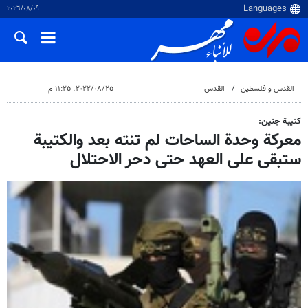
٠٩‏/٠٨‏/٢٠٢٦
القدس و فلسطین
القدس
٢٥‏/٠٨‏/٢٠٢٢، ١١:٢٥ م
كتيبة جنين:
معركة وحدة الساحات لم تنته بعد والكتيبة
ستبقى على العهد حتى دحر الاحتلال