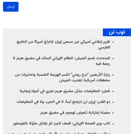
ارسل
توب تن
تقرير إعلامي أميركي عن مسعى إيران لإخراج أميركا من الخليج
الفارسي
المتحدث باسم الجيش: النظام الإيراني السائد في مضيق هرمز لا
رجعة فيه
زيارة الأربعين "درع روحي" لكسر الهزيمة النفسية وتحذيرات من
مخططات أمريكية لتفتيت الجيش
عُمان: المفاوضات بشأن مضيق هرمز تجري في أجواء إيجابية
ذو القدر: إيران لن تتراجع أبداً؛ لا في الحرب ولا في المفاوضات
سفينة إماراتية تتعرض لهجوم في مضيق هرمز
نائب وزير الصحة الإيراني: قصف لامِرد تمّ بقنابل ملوّثة بالفوسفور