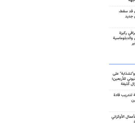
جهة
 قد سقط،
 جديد
راقي ركيزة
ي والدبلوماسية
ير
و"تشذابة" على
وني للأربعين؛
زال كثيفة
ة لتدريب قادة
ين
أعمال الأوكراني