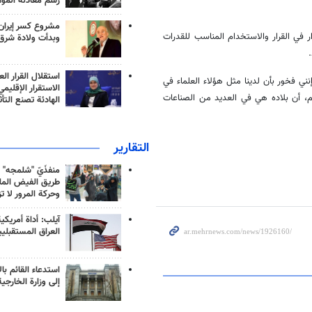
رسم معادلة الموا
مشروع كسر إيران
ي القرار والاستخدام المناسب للقدرات
وبدأت ولادة شرق
استقلال القرار الع
ني فخور بأن لدينا مثل هؤلاء العلماء في
الاستقرار الإقليم
لم، أن بلاده هي في العديد من الصناعات
الهادئة تصنع التأث
التقارير
منفذَيّ "شلمجه" 
طريق الفيض الملي
وحركة المرور لا ت
آيلب: أداة أمريكي
العراق المستقبلي
استدعاء القائم بال
إلى وزارة الخارجية