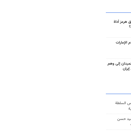
 هرمز أداة
؟
 الإمارات
ميدان إلى وهم
إيران
س السلطة
ة
يد حسن