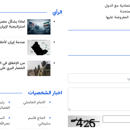
الرأي
لمتحدة
المفروضة عليها
لماذا يشكّل مضيق
استراتيجية لإيران
صدمة إيران لأحلام
من الإخفاق في ال
الحصار البري على 
اخبار الشخصيات
الامام الخامنئي
رئی
القضائی
الحاج قاسم
الس
سليماني
نصرالله