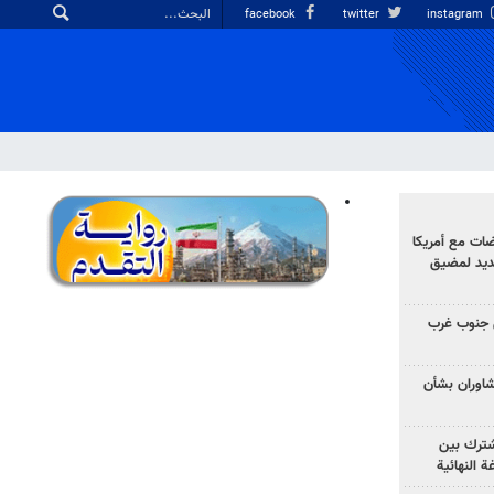
facebook
twitter
instagram
ضات مع أمريكا
جديد لمضيق
 جنوب غرب
تشاوران بشأن
مشترك بين
ة النهائية