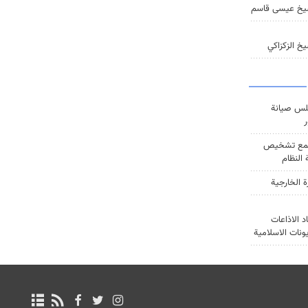
يخ عيسى قاسم
خ الزكزاكي
س صيانة
ر
ع تشخيص
النظام
ة الخارجية
د الاذاعات
يونات الاسلامية