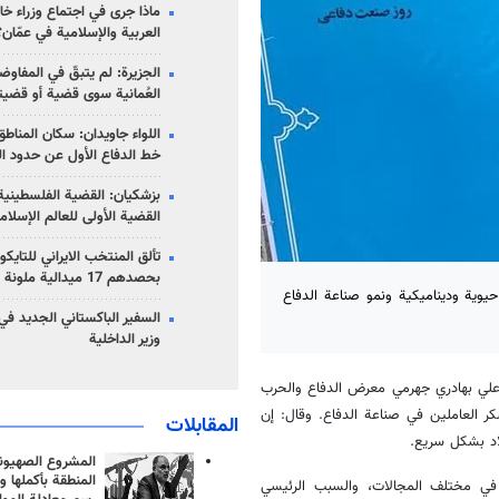
ماذا جرى في اجتماع وزراء خا
العربية والإسلامية في عمّان؟
الجزيرة: لم يتبقّ في المفاوضا
العُمانية سوى قضية أو قضيت
اللواء جاويدان: سكان المناط
خط الدفاع الأول عن حدود الب
بزشكيان: القضية الفلسطينية 
القضية الأولى للعالم الإسلام
تألق المنتخب الايراني للتاي
بحصدهم 17 ميدالية ملونة
حيوية وديناميكية ونمو صناعة الدفاع
السفير الباكستاني الجديد في
وزير الداخلية
ة علي بهادري جهرمي معرض الدفاع والحرب
وشكر العاملين في صناعة الدفاع. وقال: إن
المقابلات
لاد بشكل سريع.
المشروع الصهيو
المنطقة بأكملها و
 في مختلف المجالات، والسبب الرئيسي