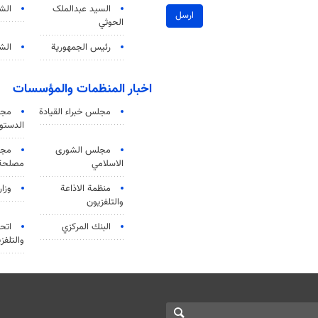
السید عبدالملک
الش
ارسل
الحوثي
رئيس الجمهورية
الشي
اخبار المنظمات والمؤسسات
مجلس خبراء القيادة
مجل
الدستو
مجلس الشورى
مجم
الاسلامي
مصلحة 
منظمة الاذاعة
وزار
والتلفزیون
البنك المركزي
اتحا
والتلفز