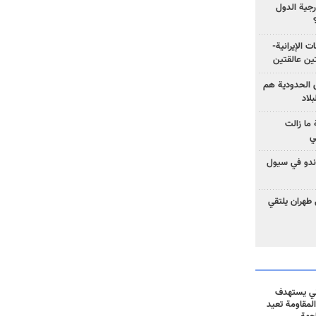
رجية الدول
ت الإيرانية-
ين عالقتين
ق الحدودية هم
لاد
ما زالت
ي
كوندو في سيول
 طهران يلتقي
ني يستهدف
المقاومة تعيد