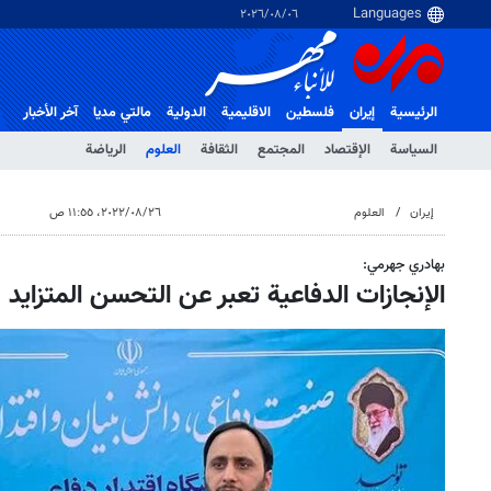
٠٦‏/٠٨‏/٢٠٢٦
الرئيسية
إيران
فلسطین
الاقلیمیة
الدولية
مالتي مدیا
آخر الأخبار
السياسة
الإقتصاد
المجتمع
الثقافة
العلوم
الرياضة
إيران
العلوم
٢٦‏/٠٨‏/٢٠٢٢، ١١:٥٥ ص
بهادري جهرمي:
الإنجازات الدفاعية تعبر عن التحسن المتزايد 