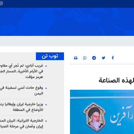
توب تن
غريب آبادي: لم نُجرِ أي مفاو
في الأيام الأخيرة..المسار ال
هرمز مؤقت
لهذه الصناعة
وقوع حادث أمني لسفينة في
اليمن
وزيرا خارجية ايران وإيطاليا ي
الأوضاع في المنطقة
الخارجية الايرانية: البيان ال
إيران وعُمان في مرحلة الصياغ