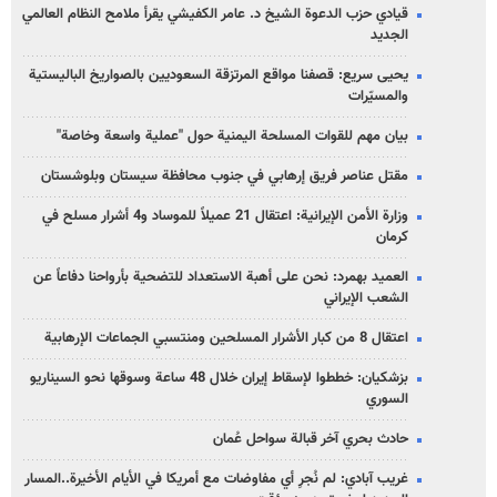
قيادي حزب الدعوة الشيخ د. عامر الكفيشي يقرأ ملامح النظام العالمي
الجديد
يحيى سريع: قصفنا مواقع المرتزقة السعوديين بالصواريخ الباليستية
والمسيّرات
بيان مهم للقوات المسلحة اليمنية حول "عملية واسعة وخاصة"
مقتل عناصر فريق إرهابي في جنوب محافظة سيستان وبلوشستان
وزارة الأمن الإيرانية: اعتقال 21 عميلاً للموساد و4 أشرار مسلح في
كرمان
العميد بهمرد: نحن على أهبة الاستعداد للتضحية بأرواحنا دفاعاً عن
الشعب الإيراني
اعتقال 8 من كبار الأشرار المسلحين ومنتسبي الجماعات الإرهابية
بزشكيان: خططوا لإسقاط إيران خلال 48 ساعة وسوقها نحو السيناريو
السوري
حادث بحري آخر قبالة سواحل عُمان
غريب آبادي: لم نُجرِ أي مفاوضات مع أمريكا في الأيام الأخيرة..المسار