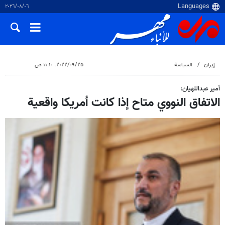
٠٦‏/٠٨‏/٢٠٢٦
إيران
السياسة
٢٥‏/٠٩‏/٢٠٢٢، ١١:١٠ ص
أمير عبداللهيان:
الاتفاق النووي متاح إذا كانت أمريكا واقعية