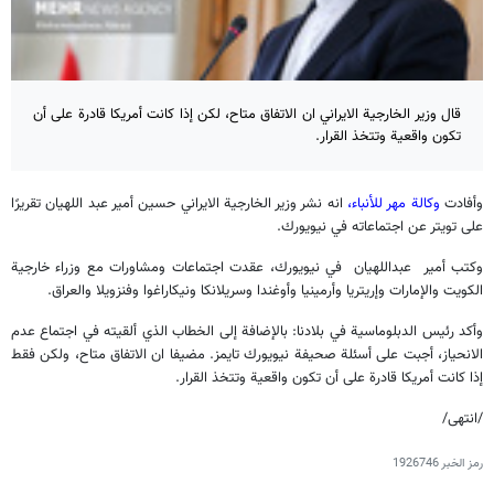
قال وزير الخارجية الايراني ان الاتفاق متاح، لكن إذا كانت أمريكا قادرة على أن
تكون واقعية وتتخذ القرار.
وأفادت
وكالة مهر للأنباء،
انه نشر وزير الخارجية الايراني حسين أمير عبد اللهيان تقريرًا
على تويتر عن اجتماعاته في نيويورك.
وكتب أمير عبداللهيان في نيويورك، عقدت اجتماعات ومشاورات مع وزراء خارجية
الكويت والإمارات وإريتريا وأرمينيا وأوغندا وسريلانكا ونيكاراغوا وفنزويلا والعراق.
وأكد رئيس الدبلوماسية في بلادنا: بالإضافة إلى الخطاب الذي ألقيته في اجتماع عدم
الانحياز، أجبت على أسئلة صحيفة نيويورك تايمز. مضيفا ان الاتفاق متاح، ولكن فقط
إذا كانت أمريكا قادرة على أن تكون واقعية وتتخذ القرار.
/انتهى/
رمز الخبر
1926746