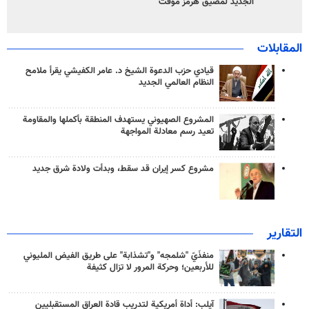
الجديد لمضيق هرمز مؤقت
المقابلات
قيادي حزب الدعوة الشيخ د. عامر الكفيشي يقرأ ملامح
النظام العالمي الجديد
المشروع الصهيوني يستهدف المنطقة بأكملها والمقاومة
تعيد رسم معادلة المواجهة
مشروع كسر إيران قد سقط، وبدأت ولادة شرق جديد
التقارير
منفذَيّ "شلمجه" و"تشذابة" على طريق الفيض المليوني
للأربعين؛ وحركة المرور لا تزال كثيفة
آيلب: أداة أمريكية لتدريب قادة العراق المستقبليين