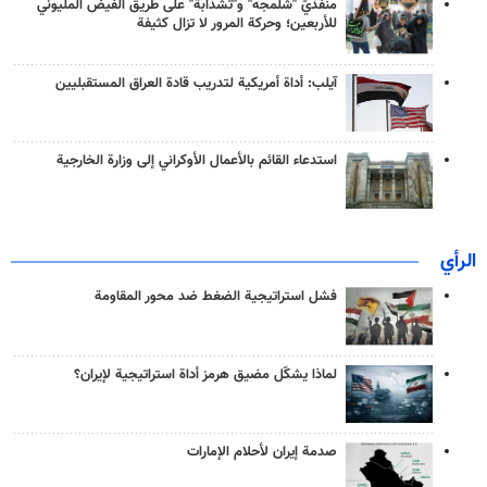
منفذَيّ "شلمجه" و"تشذابة" على طريق الفيض المليوني
للأربعين؛ وحركة المرور لا تزال كثيفة
آيلب: أداة أمريكية لتدريب قادة العراق المستقبليين
استدعاء القائم بالأعمال الأوكراني إلى وزارة الخارجية
الرأي
فشل استراتيجية الضغط ضد محور المقاومة
لماذا يشكّل مضيق هرمز أداة استراتيجية لإيران؟
صدمة إيران لأحلام الإمارات