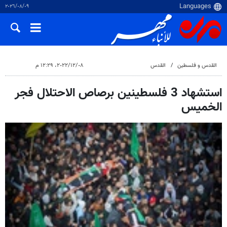
٠٩‏/٠٨‏/٢٠٢٦
القدس و فلسطین
القدس
٠٨‏/١٢‏/٢٠٢٢، ١٢:٢٩ م
استشهاد 3 فلسطينين برصاص الاحتلال فجر
الخميس