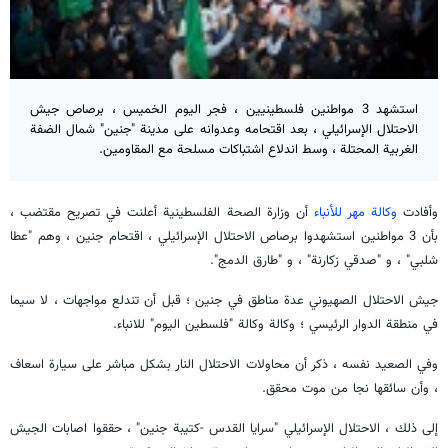
استشهد 3 مواطنين فلسطينيين ، فجر اليوم الخميس ، برصاص جيش
الاحتلال الإسرائيلي ، بعد اقتحامه وعدوانه على مدينة "جنين" شمال الضفة
الغربية المحتلة ، وسط اندلاع اشتباكات مسلحة مع المقاومين.
وأفادت
وكالة مهر للأنباء
أن وزارة الصحة الفلسطينية أعلنت في تصريح مقتضب ،
بأن 3 مواطنين استشهدوا برصاص الاحتلال الإسرائيلي ، اقتحام جنين ، وهم "عطا
شلبي" ، و "صدقي زكارنة" ، و "طارق الدمج".
جيش الاحتلال الصهيوني عدة مناطق في جنين ؛ قبل أن تندلع مواجهات ، لا سيما
في منطقة الدوار الرئيسي ؛ وكالة وكالة "فلسطين اليوم" للانباء.
وفي الصعيد نفسه ، ذكر أن محاولات الاحتلال النار بشكل مباشر على سيارة اسعاف
، وأن سائقها نجا من موت محقق.
إلى ذلك ، الاحتلال الإسرائيلي "سرايا القدس -كتيبة جنين" ، حققوا اصابات الجيش