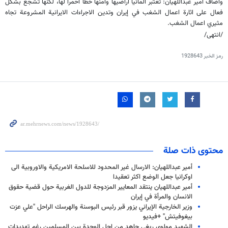
وأضاف امير عبداللهيان: تعتبر ألمانيا أراضيها وأمنها خطًا أحمراً لها، لكنها تشجع بشكل
فعال على اثارة اعمال الشغب في إيران وتدين الاجراءات الايرانية المشروعة تجاه
مثيري اعمال الشغب.
/انتهى/
رمز الخبر
1928643
محتوى ذات صلة
أمير عبداللهيان: الارسال غير المحدود للاسلحة الامريكية والاوروبية الى
اوكرانيا جعل الوضع اكثر تعقيدا
أمير عبداللهيان ينتقد المعايير المزدوجة للدول الغربية حول قضية حقوق
الانسان والمرأة في إيران
وزير الخارجية الإيراني يزور قبر رئيس البوسنة والهرسك الراحل "علي عزت
بيغوفيتش" +فيديو
الشهيد مولوي ريغي جاهد من اجل الوحدة بين المسلمين رغم تهديدات