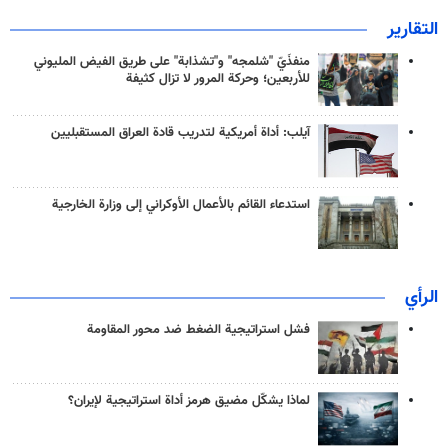
التقارير
منفذَيّ "شلمجه" و"تشذابة" على طريق الفيض المليوني
للأربعين؛ وحركة المرور لا تزال كثيفة
آيلب: أداة أمريكية لتدريب قادة العراق المستقبليين
استدعاء القائم بالأعمال الأوكراني إلى وزارة الخارجية
الرأي
فشل استراتيجية الضغط ضد محور المقاومة
لماذا يشكّل مضيق هرمز أداة استراتيجية لإيران؟