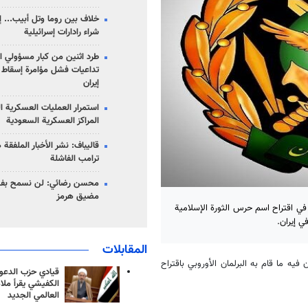
خلاف بين روما وتل أبيب... إ
شراء رادارات إسرائيلية
طرد اثنين من كبار مسؤولي ال
تداعيات فشل مؤامرة إسقاط ا
إيران
استمرار العمليات العسكرية ا
المراكز العسكرية السعودية
قاليباف: نشر الأخبار الملفقة
ترامب الفاشلة
محسن رضائي: لن نسمح بفتح
مضيق هرمز
 في اقتراح اسم حرس الثورة الإسلامية
ي إيران.
المقابلات
ن فيه ما قام به البرلمان الأوروبي باقتراح
قيادي حزب الدعوة
الكفيشي يقرأ ملا
العالمي الجديد