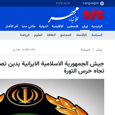
٠٧‏/٠٨‏/٢٠٢٦
الرئيسية
إيران
فلسطین
الاقلیمیة
الدولية
مالتي مدیا
آخر الأخبار
السياسة
الإقتصاد
المجتمع
الثقافة
العلوم
الرياضة
إيران
السياسة
٢٠‏/٠١‏/٢٠٢٣، ١:٥٠ م
جيش الجمهورية الاسلامية الايرانية يدين تصر
تجاه حرس الثورة