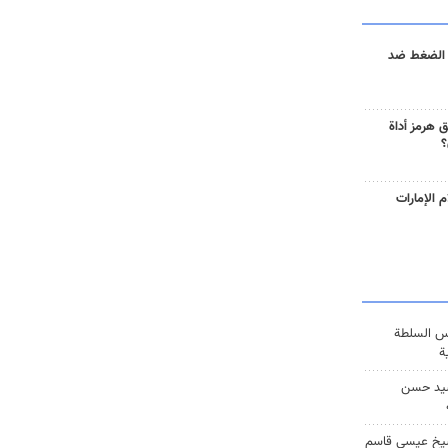
 الضغط ضد
 هرمز أداة
؟
 الإمارات
س السلطة
ة
يد حسن
يخ عيسى قاسم