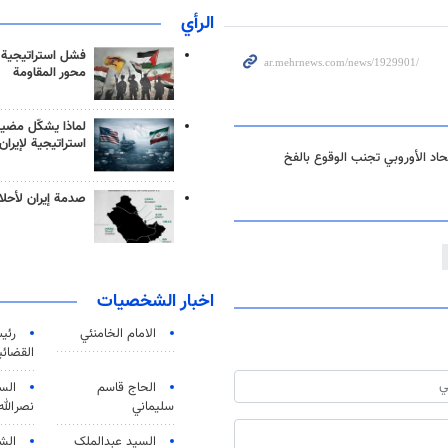
الرأي
فشل استراتيجية
محور المقاومة
لماذا يشكّل مضيق
استراتيجية لإيران
اد الأوروبي تجنب الوقوع بالفخ
صدمة إيران لأحلام
اخبار الشخصيات
الامام الخامنئي
رئی
القضائی
الحاج قاسم
الس
سليماني
نصرالله
السید عبدالملک
الش