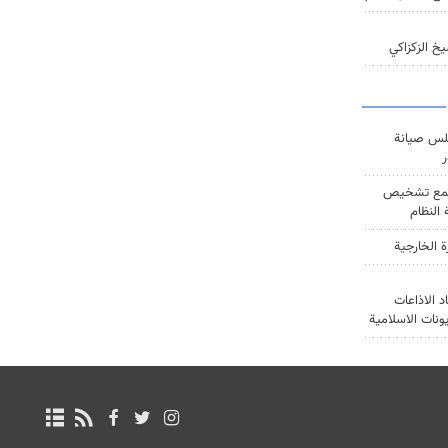
خ الزكزاكي
س صيانة
ر
ع تشخيص
النظام
ة الخارجية
د الاذاعات
يونات الاسلامية