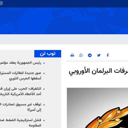
توب تن
رئيس الجمهورية يعقد مؤتمراً 
فات البرلمان الأوروبي
صور جديدة للطائرات المسيّرة 
أسقطها الحرس الثوري
التلغراف: الحرب على إيران ق
أحد الأخطاء الأمريكية التاريخ
توقف غير مسبوق لصادرات ال
إلى أميركا
فشل استراتيجية الضغط ضد
المقاومة