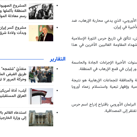
المشروع الصهيو
المنطقة بأكملها و
رسم معادلة الموا
 الأوروبي، الذي يدعي محاربة الإرهاب، ضد
يرة في إيران.
مشروع كسر إيران
وبدأت ولادة شرق
ش، تتألق في تاريخ حرس الثورة الإسلامية
داء المقاومة الغاليين الآخرين في هذا
التقارير
ات الأخيرة الإجراءات الجادة والحاسمة
منفذَيّ "شلمجه" 
ور إيران في قمع الإرهاب في المنطقة.
طريق الفيض الملي
وحركة المرور لا ت
 والمنافقة للجماعات الإرهابية هو نتيجة
مية وإظهار تبعية واستسلام زعماء أوروبا
آيلب: أداة أمريكي
العراق المستقبلي
البرلمان الأوروبي باقتراح إدراج اسم حرس
تفتقر إلى المصداقية.
استدعاء القائم بال
إلى وزارة الخارجية