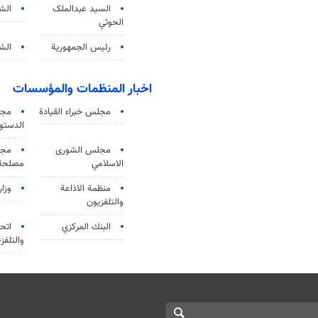
السید عبدالملک
الش
الحوثي
رئيس الجمهورية
الشي
اخبار المنظمات والمؤسسات
مجلس خبراء القيادة
مجل
الدستو
مجلس الشورى
مجم
الاسلامي
مصلحة 
منظمة الاذاعة
وزار
والتلفزیون
البنك المركزي
اتحا
والتلفز