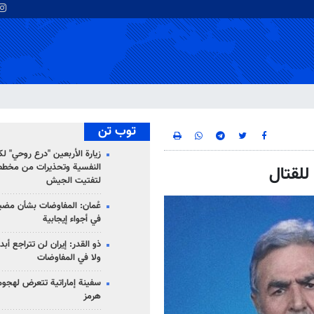
توب تن
زيارة الأربعين "درع روحي" لك
النفسية وتحذيرات من مخطط
للقتال
لتفتيت الجيش
عُمان: المفاوضات بشأن مضي
في أجواء إيجابية
ذو القدر: إيران لن تتراجع أبدا
ولا في المفاوضات
سفينة إماراتية تتعرض لهج
هرمز