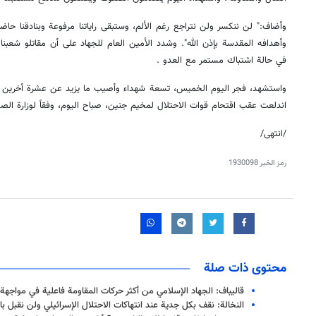
وأضاف:" لن ننكسر ولن نتراجع رغم الألم، وستبقى راياتنا مرفوعة وبنادقنا حا
وأهدافه المقدسة بإذن الله". وشدد الأمين العام للجهاد على أن مقاتلو شعب
في حالة اشتباك مستمر مع العدو .
واستشهد، فجر اليوم الخميس، تسعة شهداء وأصيب ما يزيد عن عشرة أخرين بين
اندلعت عقب اقتحام قوات الاحتلال لمخيم جنين، صباح اليوم، وفقاً لوزارة الص
/انتهى/
رمز الخبر
1930098
محتوى ذات صلة
قاليباف: الجهاد الإسلامي من أكثر حركات المقاومة فاعلية في مواجهة 
النخالة: نقف بكل جدية عند انتهاكات الاحتلال الإسرائيلي ولن نقبل بال