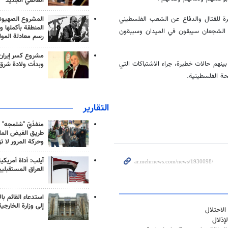
العالمي الجديد
ضرة للقتال والدفاع عن الشعب الفلسطيني
المشروع الصهيو
المنطقة بأكملها و
نا الشجعان سيبقون في الميدان وسيبقون
رسم معادلة الموا
مشروع كسر إيران
هم حالات خطيرة، جراء الاشتباكات التي
وبدأت ولادة شرق
حة الفلسطينية.
التقارير
منفذَيّ "شلمجه" 
طريق الفيض الملي
وحركة المرور لا ت
آيلب: أداة أمريكي
العراق المستقبلي
استدعاء القائم بال
إلى وزارة الخارجية
الاحتلال
إذلال