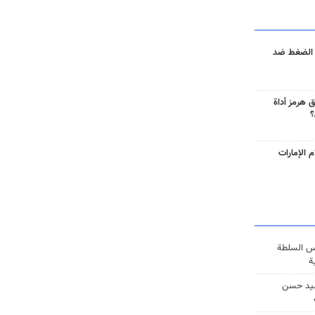
 الضغط ضد
 هرمز أداة
؟
 الإمارات
س السلطة
ة
يد حسن