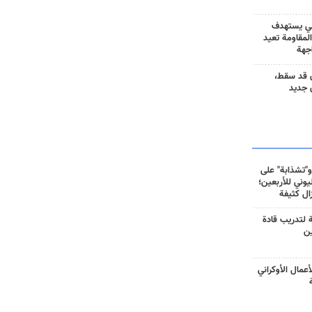
ني يستهدف
المقاومة تعيد
جهة
 قد سقط،
 جديد
و"تشذابة" على
وني للأربعين؛
زال كثيفة
ة لتدريب قادة
ين
أعمال الأوكراني