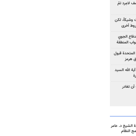
 لامِرد تمّ
ت وشيكاً، لكن
وط أخرى
لدفاع الجوي
واب المنطقة
 المتحدة قبول
ق هرمز
ية الله السيد
ة
أن تغادر
 الشيخ د. عامر
مح النظام