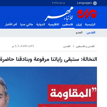
٠٨‏/٠٨‏/٢٠٢٦
الرئيسية
إيران
فلسطین
الاقلیمیة
الدولية
مالتي مدیا
آخر الأخبار
القدس
العدو
القدس و فلسطین
القدس
٢٦‏/٠١‏/٢٠٢٣، ٦:٠٦ م
النخالة: ستبقى راياتنا مرفوعة وبنادقنا حاضرة 