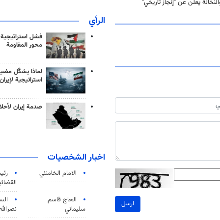
الرأي
فشل استراتيجية
محور المقاومة
لماذا يشكّل مضيق
استراتيجية لإيران
صدمة إيران لأحلام
اخبار الشخصيات
الامام الخامنئي
رئی
القضائی
الحاج قاسم
الس
ارسل
سليماني
نصرالله