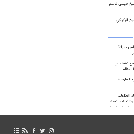
يخ عيسى قاسم
خ الزكزاكي
س صيانة
ر
ع تشخيص
النظام
ة الخارجية
د الاذاعات
يونات الاسلامية