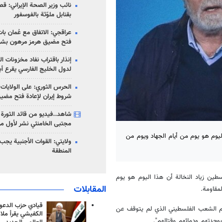
نائب وزير الصحة الإيراني: قصف
بقنابل ملوّثة بالفوسفور
عراقجي: الاتفاق مع عُمان با
فتح مضيق هرمز مرهون بشر
إنذار باقتراب نفاد مخزونات ا
لدول الخليج الفارسي يقرع أب
الحرس الثوري: على الولايات
شروط إيران لإعادة فتح مضي
شاهد..فيديو من قائد الثورة آ
مجتبى الخامنئي نشر لأول مر
اليوم هو يوم من أيام الجهاد ويوم من
ولايتي: القوات الأجنبية يجب 
المنطقة
سطين زياد النخالة أن هذا اليوم هو يوم
المقابلات
مقاومة.
قيادي حزب الدعوة
يام الشعب الفلسطيني الذي لم يتوقف عن
الكفيشي يقرأ ملا
وحدتهم ودمائهم وقتالهم".