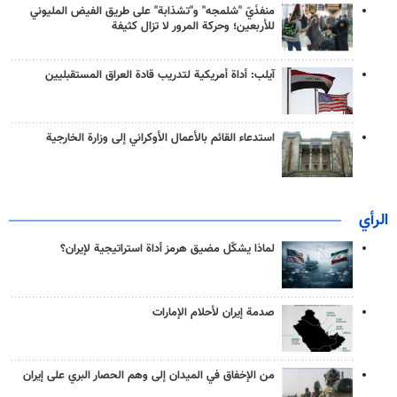
منفذَيّ "شلمجه" و"تشذابة" على طريق الفيض المليوني
للأربعين؛ وحركة المرور لا تزال كثيفة
آيلب: أداة أمريكية لتدريب قادة العراق المستقبليين
استدعاء القائم بالأعمال الأوكراني إلى وزارة الخارجية
الرأي
لماذا يشكّل مضيق هرمز أداة استراتيجية لإيران؟
صدمة إيران لأحلام الإمارات
من الإخفاق في الميدان إلى وهم الحصار البري على إيران