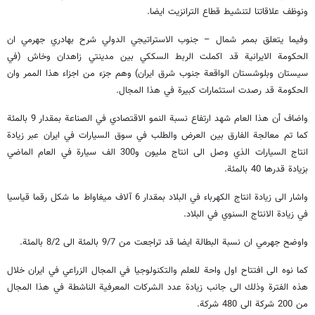
ونوظف علاقاتنا لتنشيط قطاع الترانزيت ايضا.
وفيما يتعلق بممر شمال – جنوب الاستراتيجي الدولي شرح بهادري جهرمي ان
الحكومة الايرانية قد اكملت الربط السككي بين مدينتي زاهدان وخاش (في
سيستان وبلوشستان الواقعة جنوب شرق ايران) وهم جزء من اجزاء هذا الممر وان
الحكومة قد رصدت استثمارات كبيرة في هذا المجال.
واضاف أن هذا العام شهد ارتفاع نسبة النمو الاقتصادي في الصناعة بمقدار 9 بالمئة
كما تم معالجة الفارق بين العرض والطلب في سوق السيارات في ايران عبر زيادة
انتاج السيارات الذي وصل الى انتاج مليون و300 الف سيارة في العام الماضي
بزيادة قدرها 40 بالمئة.
واشار الى زيادة انتاج الكهرباء في البلاد بمقدار 6 آلاف ميغاواط ما شكل رقما قياسيا
في زيادة الانتاج السنوي في البلاد.
واوضح جهرمي ان نسبة البطالة ايضا قد تراجعت من 9/7 بالمئة الى 8/2 بالمئة.
كما نوه الى افتتاح اول واحة للعلم والتكنولوجيا في المجال الزراعي في ايران خلال
هذه الفترة وذلك الى جانب زيادة عدد الشركات المعرفية الناشطة في هذا المجال
من 200 شركة الى 480 شركة.