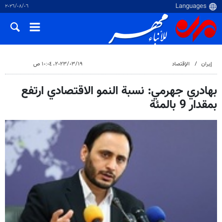
٠٦‏/٠٨‏/٢٠٢٦
إيران
الإقتصاد
١٩‏/٠٣‏/٢٠٢٣، ١٠:٠٤ ص
بهادري جهرمي: نسبة النمو الاقتصادي ارتفع
بمقدار 9 بالمئة