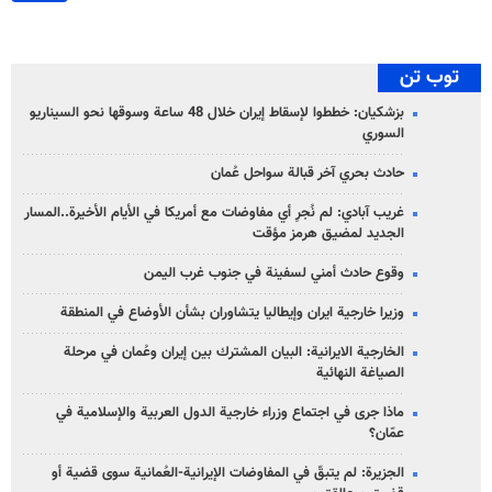
توب تن
بزشكيان: خططوا لإسقاط إيران خلال 48 ساعة وسوقها نحو السيناريو
السوري
حادث بحري آخر قبالة سواحل عُمان
غريب آبادي: لم نُجرِ أي مفاوضات مع أمريكا في الأيام الأخيرة..المسار
الجديد لمضيق هرمز مؤقت
وقوع حادث أمني لسفينة في جنوب غرب اليمن
وزيرا خارجية ايران وإيطاليا يتشاوران بشأن الأوضاع في المنطقة
الخارجية الايرانية: البيان المشترك بين إيران وعُمان في مرحلة
الصياغة النهائية
ماذا جرى في اجتماع وزراء خارجية الدول العربية والإسلامية في
عمّان؟
الجزيرة: لم يتبقّ في المفاوضات الإيرانية-العُمانية سوى قضية أو