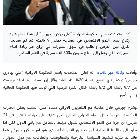
اکد المتحدث باسم الحكومة الايرانية "علي بهادري جهرمي" أن هذا العام شهد
ارتفاع نسبة النمو الاقتصادي في الصناعة بمقدار 9 بالمئة كما تم معالجة
الفارق بين العرض والطلب في سوق السيارات في ايران عبر زيادة انتاج
السيارات الذي وصل الى انتاج مليون و300 الف سيارة في العام الماضي.
وأفادت
وكالة مهر للأنباء
، انه اعلن المتحدث باسم الحكومة الايرانية "علي بهادري
جهرمي" زيادة إنتاج القمح بنسبة 30بالمائة بالبلاد وقال إن نسبة البطالة قد تراجعت
من 9/7 بالمئة الى 8/2 بالمئة خلال الفترة الزمنية التي تولت فيها الحكومة الحالية
زمام الأمور .
وشرح جهرمي خلال مقابلة مع التلفزيون الايراني مساء أمس السبت بعض انجازات
الحكومة الايرانية خلال العام الايراني الحالي الذي شارف على نهايته (ينتهي في 21
مارس) ان جزءا من النمو الاقتصادي للدول مرتبط بالتعامل مع باقي الدول لكن اذا
نظرنا الى طاقاتنا الداخلية فان تحقيق النمو الاقتصادي هو امر ممكن ، ورغم هذا
فاننا لم نترك تنشيط السياسة الخارجية والمفاوضات والعلاقات مع دول الجوار ،