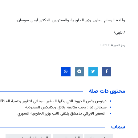
وقلده الوسام معاون وزير الخارجية والمغتربين الدكتور أيمن سوسان.
/انتهى/
رمز الخبر
1932114
محتوى ذات صلة
عرنوس يثمن الجهود التي بذلها السفير سبحاني لتطوير وتنمية العلاقات 
سبحاني نيا : يجب متابعة وثائق ويكليكس السعودية
السفیر الایراني بدمشق یلتقی نائب وزير الخارجية السوري
سمات