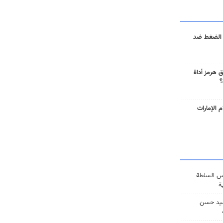
 الضغط ضد
 هرمز أداة
؟
 الإمارات
س السلطة
ة
يد حسن