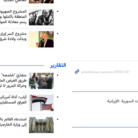
العالمي الجديد
المشروع الصهيو
المنطقة بأكملها و
رسم معادلة الموا
مشروع كسر إيران
وبدأت ولادة شرق
التقارير
منفذَيّ "شلمجه" 
طريق الفيض الملي
وحركة المرور لا ت
آيلب: أداة أمريكي
السورية -الإيرانية
العراق المستقبلي
استدعاء القائم بال
إلى وزارة الخارجية