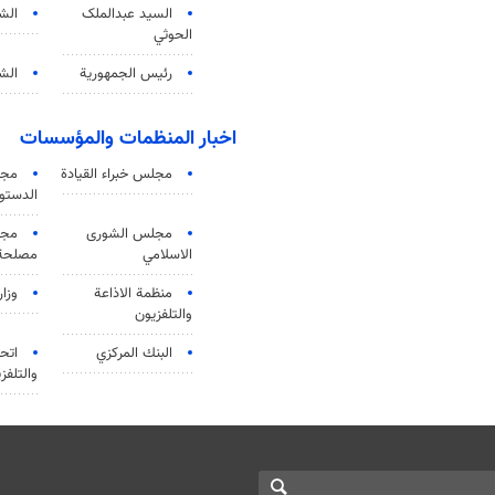
السید عبدالملک
الش
الحوثي
رئيس الجمهورية
الشي
اخبار المنظمات والمؤسسات
مجلس خبراء القيادة
مجل
الدستو
مجلس الشورى
مجم
الاسلامي
مصلحة 
منظمة الاذاعة
وزار
والتلفزیون
البنك المركزي
اتحا
والتلفز