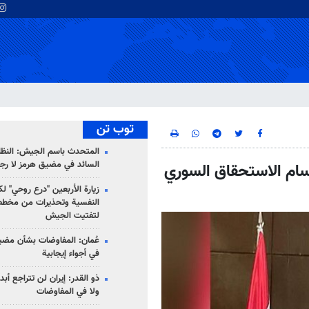
توب تن
المتحدث باسم الجيش: النظام 
السائد في مضيق هرمز لا رج
سام الاستحقاق السوري
زيارة الأربعين "درع روحي" لك
النفسية وتحذيرات من مخطط
لتفتيت الجيش
عُمان: المفاوضات بشأن مضي
في أجواء إيجابية
ذو القدر: إيران لن تتراجع أبدا
ولا في المفاوضات