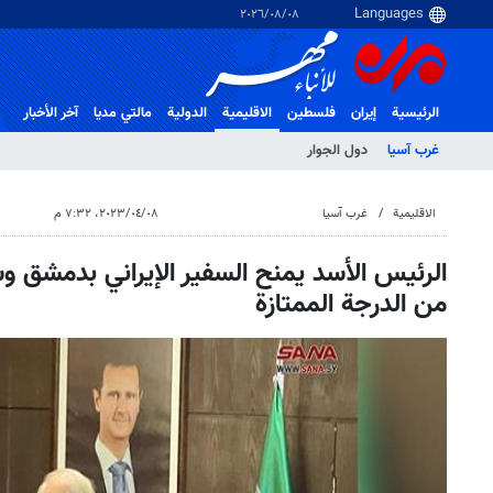
٠٨‏/٠٨‏/٢٠٢٦
الرئيسية
إيران
فلسطین
الاقلیمیة
الدولية
مالتي مدیا
آخر الأخبار
غرب آسیا
دول الجوار
الاقلیمیة
غرب آسیا
٠٨‏/٠٤‏/٢٠٢٣، ٧:٣٢ م
الرئيس الأسد يمنح السفير الإيراني بدمشق و
من الدرجة الممتازة