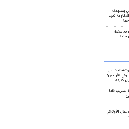
ني يستهدف
المقاومة تعيد
جهة
 قد سقط،
 جديد
و"تشذابة" على
وني للأربعين؛
زال كثيفة
ة لتدريب قادة
ين
أعمال الأوكراني