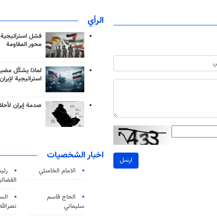
الرأي
فشل استراتيجية
محور المقاومة
لماذا يشكّل مضيق
استراتيجية لإيران
صدمة إيران لأحلام
اخبار الشخصيات
ارسل
الامام الخامنئي
رئی
القضائی
الحاج قاسم
الس
سليماني
نصرالله