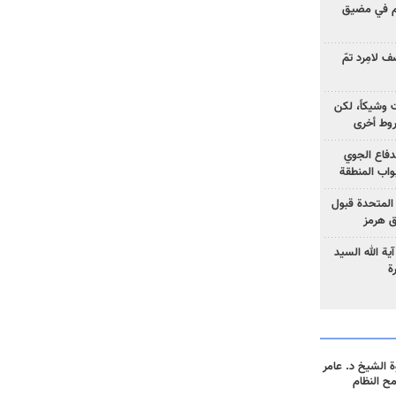
وم في مضيق
 لامِرد تمّ
ت وشيكاً، لكن
وط أخرى
لدفاع الجوي
واب المنطقة
 المتحدة قبول
ق هرمز
ية الله السيد
ة
 الشيخ د. عامر
مح النظام