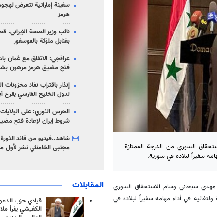
سفينة إماراتية تتعرض لهج
هرمز
نائب وزير الصحة الإيراني: قصف
بقنابل ملوّثة بالفوسفور
عراقجي: الاتفاق مع عُمان با
فتح مضيق هرمز مرهون بشر
إنذار باقتراب نفاد مخزونات ا
لدول الخليج الفارسي يقرع أب
الحرس الثوري: على الولايات
شروط إيران لإعادة فتح مضي
شاهد..فيديو من قائد الثورة آ
تحقاق السوري من الدرجة الممتازة،
مجتبى الخامنئي نشر لأول مر
هامه سفيراً لبلاده في سورية.
المقابلات
ق مهدي سبحاني وسام الاستحقاق السوري
 ولتفانيه في أداء مهامه سفيراً لبلاده في
قيادي حزب الدعوة
الكفيشي يقرأ ملا