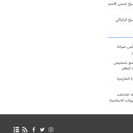
يخ عيسى قاسم
خ الزكزاكي
س صيانة
ر
ع تشخيص
النظام
ة الخارجية
د الاذاعات
يونات الاسلامية