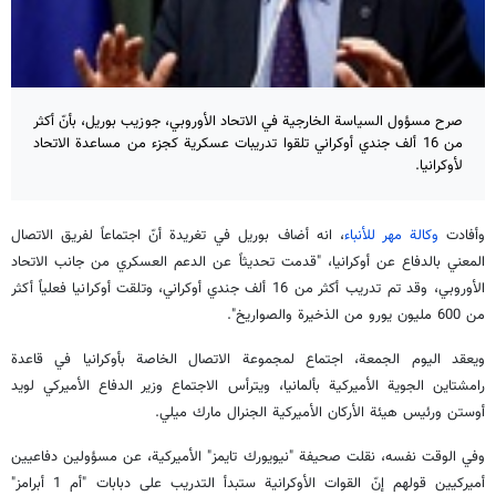
صرح مسؤول السياسة الخارجية في الاتحاد الأوروبي، جوزيب بوريل، بأنّ أكثر
من 16 ألف جندي أوكراني تلقوا تدريبات عسكرية كجزء من مساعدة الاتحاد
لأوكرانيا.
وأفادت
وكالة مهر للأنباء
، انه أضاف بوريل في تغريدة أنّ اجتماعاً لفريق الاتصال
المعني بالدفاع عن أوكرانيا، "قدمت تحديثاً عن الدعم العسكري من جانب الاتحاد
الأوروبي، وقد تم تدريب أكثر من 16 ألف جندي أوكراني، وتلقت أوكرانيا فعلياً أكثر
من 600 مليون يورو من الذخيرة والصواريخ".
ويعقد اليوم الجمعة، اجتماع لمجموعة الاتصال الخاصة بأوكرانيا في قاعدة
رامشتاين الجوية الأميركية بألمانيا، ويترأس الاجتماع وزير الدفاع الأميركي لويد
أوستن ورئيس هيئة الأركان الأميركية الجنرال مارك ميلي.
وفي الوقت نفسه، نقلت صحيفة "نيويورك تايمز" الأميركية، عن مسؤولين دفاعيين
أميركيين قولهم إنّ القوات الأوكرانية ستبدأ التدريب على دبابات "أم 1 أبرامز"