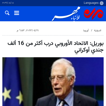
٠٨‏/٠٨‏/٢٠٢٦
الدولية
أوروبا
٢١‏/٠٤‏/٢٠٢٣، ٦:٥٣ م
بوريل: الاتحاد الأوروبي درب أكثر من 16 ألف
جندي أوكراني