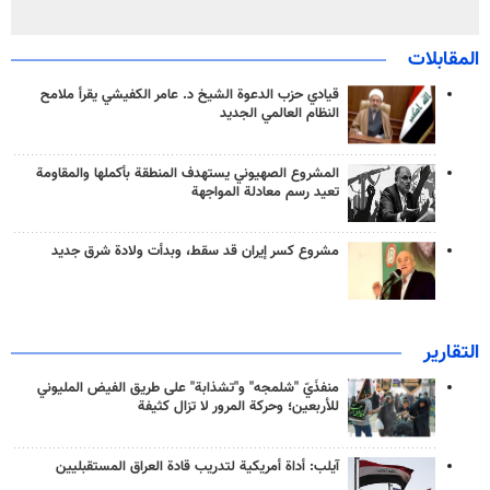
المقابلات
قيادي حزب الدعوة الشيخ د. عامر الكفيشي يقرأ ملامح
النظام العالمي الجديد
المشروع الصهيوني يستهدف المنطقة بأكملها والمقاومة
تعيد رسم معادلة المواجهة
مشروع كسر إيران قد سقط، وبدأت ولادة شرق جديد
التقارير
منفذَيّ "شلمجه" و"تشذابة" على طريق الفيض المليوني
للأربعين؛ وحركة المرور لا تزال كثيفة
آيلب: أداة أمريكية لتدريب قادة العراق المستقبليين