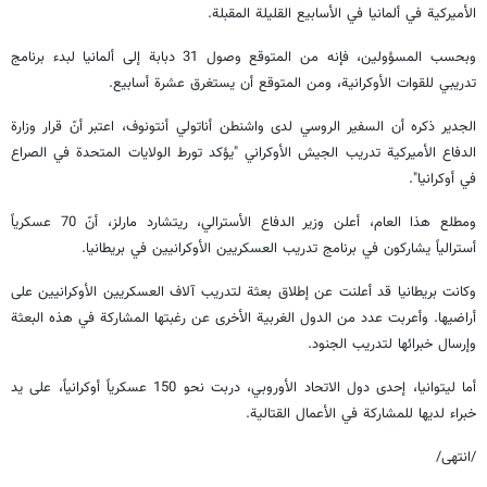
الأميركية في ألمانيا في الأسابيع القليلة المقبلة.
وبحسب المسؤولين، فإنه من المتوقع وصول 31 دبابة إلى ألمانيا لبدء برنامج
تدريبي للقوات الأوكرانية، ومن المتوقع أن يستغرق عشرة أسابيع.
الجدير ذكره أن السفير الروسي لدى واشنطن أناتولي أنتونوف، اعتبر أنّ قرار وزارة
الدفاع الأميركية تدريب الجيش الأوكراني "يؤكد تورط الولايات المتحدة في الصراع
في أوكرانيا".
ومطلع هذا العام، أعلن وزير الدفاع الأسترالي، ريتشارد مارلز، أنّ 70 عسكرياً
أسترالياً يشاركون في برنامج تدريب العسكريين الأوكرانيين في بريطانيا.
وكانت بريطانيا قد أعلنت عن إطلاق بعثة لتدريب آلاف العسكريين الأوكرانيين على
أراضيها. وأعربت عدد من الدول الغربية الأخرى عن رغبتها المشاركة في هذه البعثة
وإرسال خبرائها لتدريب الجنود.
أما ليتوانيا، إحدى دول الاتحاد الأوروبي، دربت نحو 150 عسكرياً أوكرانياً، على يد
خبراء لديها للمشاركة في الأعمال القتالية.
/انتهى/