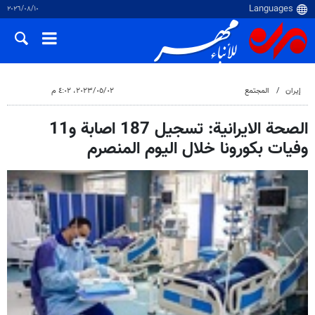
١٠‏/٠٨‏/٢٠٢٦
إيران
المجتمع
٠٢‏/٠٥‏/٢٠٢٣، ٤:٠٢ م
الصحة الايرانية: تسجيل 187 اصابة و11
وفيات بكورونا خلال اليوم المنصرم