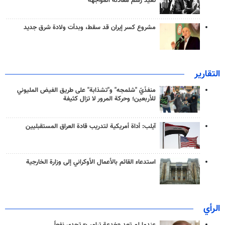
تعيد رسم معادلة المواجهة
مشروع كسر إيران قد سقط، وبدأت ولادة شرق جديد
التقارير
منفذَيّ "شلمجه" و"تشذابة" على طريق الفيض المليوني
للأربعين؛ وحركة المرور لا تزال كثيفة
آيلب: أداة أمريكية لتدريب قادة العراق المستقبليين
استدعاء القائم بالأعمال الأوكراني إلى وزارة الخارجية
الرأي