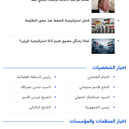
عندما لم تعد «خدعة ترامب» تجدي نفعاً
فشل استراتيجية الضغط ضد محور المقاومة
لماذا يشكّل مضيق هرمز أداة استراتيجية لإيران؟
اخبار الشخصيات
الامام الخامنئي
رئیس السلطة القضائیة
الحاج قاسم سليماني
السيد حسن نصرالله
السید عبدالملک الحوثي
الشيخ عيسى قاسم
رئيس الجمهورية
الشيخ الزكزاكي
اخبار المنظمات والمؤسسات