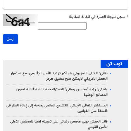
*
سجل نتيجة العبارة في الخانة المقابلة
ارسل
توب تن
بقائي: الكيان الصهيوني هو أكبر تهديد للأمن الإقليمي..مع استمرار
الحصار الامريكي لايمكن فتح مضيق هرمز
ولايتي: رؤية "محسن رضائي" الاستراتيجية دعامة فاعلة لصون
المصالح الوطنية
المستشار الثقافي الإيراني: التشريع العالمي بحاجة إلى إعادة النظر في
فلسفة سنّ القوانين
قائد الجيش يهنئ محسن رضائي على تعيينه امينا للمجلس الاعلى
للأمن القومي