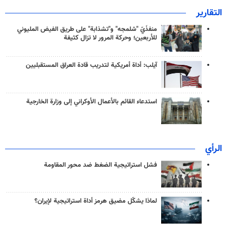
التقارير
منفذَيّ "شلمجه" و"تشذابة" على طريق الفيض المليوني
للأربعين؛ وحركة المرور لا تزال كثيفة
آيلب: أداة أمريكية لتدريب قادة العراق المستقبليين
استدعاء القائم بالأعمال الأوكراني إلى وزارة الخارجية
الرأي
فشل استراتيجية الضغط ضد محور المقاومة
لماذا يشكّل مضيق هرمز أداة استراتيجية لإيران؟