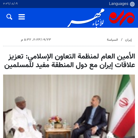
٠٩‏/٠٨‏/٢٠٢٦
إيران
السياسة
٢٣‏/٠٩‏/٢٠٢٣، ٥:٣٢ م
الأمين العام لمنظمة التعاون الإسلامي: تعزيز
علاقات إيران مع دول المنطقة مفيد للمسلمين