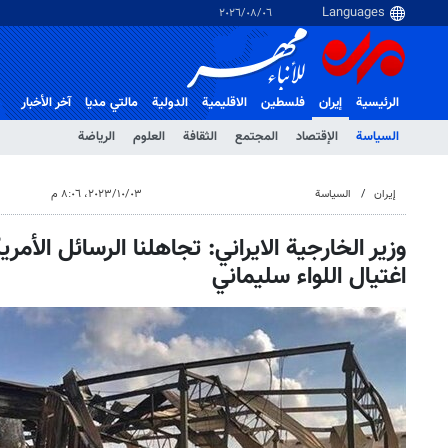
٠٦‏/٠٨‏/٢٠٢٦
الرئيسية
إيران
فلسطین
الاقلیمیة
الدولية
مالتي مدیا
آخر الأخبار
السياسة
الإقتصاد
المجتمع
الثقافة
العلوم
الرياضة
إيران
السياسة
٠٣‏/١٠‏/٢٠٢٣، ٨:٠٦ م
وزير الخارجية الايراني: تجاهلنا الرسائل الأمر
اغتيال اللواء سليماني