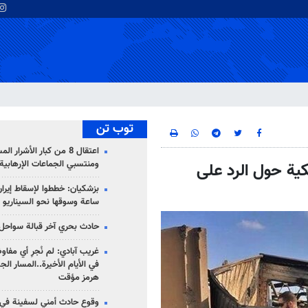
توب تن
اعتقال 8 من كبار الأشرار 
ومنتسبي الجماعات الإرهابية
يكية حول الرد على
ساعة وسوقها نحو السيناريو 
حادث بحري آخر قبالة سواحل 
غريب آبادي: لم نُجرِ أي مفاو
في الأيام الأخيرة..المسار ال
هرمز مؤقت
وقوع حادث أمني لسفينة في