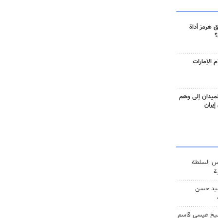
 هرمز أداة
؟
 الإمارات
ميدان إلى وهم
إيران
س السلطة
ة
يد حسن
يخ عيسى قاسم