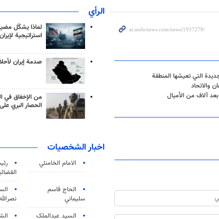
الرأي
لماذا يشكّل مضيق
استراتيجية لإيران
صدمة إيران لأحلام
جديدة التي تعيشها المنطقة
ان والاتحاد
بعد آلاف من الأميال
من الإخفاق في ال
الحصار البري على 
اخبار الشخصيات
الامام الخامنئي
رئی
القضائی
الحاج قاسم
الس
سليماني
نصرالله
السید عبدالملک
الش