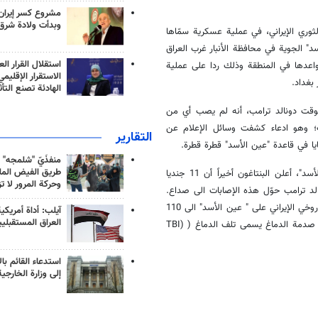
مشروع كسر إيران
وبدأت ولادة شرق
 8 كانون الثاني/يناير 2020، أطلق الحرس الثوري الإيراني، في عملية عسكرية سمّاها
" الجوية في محافظة الأنبار غرب العراق
استقلال القرار الع
واعدها في المنطقة وذلك ردا على عملية
الاستقرار الإقليم
بغداد.
الهادئة تصنع التأث
وقت دونالد ترامب، أنه لم يصب أي من
؛ وهو ادعاء كشفت وسائل الإعلام عن
التقارير
يا في قاعدة "عين الأسد" قطرة قطرة.
منفذَيّ "شلمجه" 
طريق الفيض الملي
بعد عدة أيام من إخفاء ضحايا الهجوم الصاروخي الإيراني على قاعدة "عين الأسد"، أعلن البنتاغون أخيراً أن 11 جنديا
وحركة المرور لا ت
لد ترامب حوّل هذه الإصابات الى صداع.
لكن في وقت لاحق، لم يكتف البنتاغون بزيادة عدد المصابين من الهجوم الصاروخي الإيراني على " عين الأسد" الى 110
آيلب: أداة أمريكي
العراق المستقبلي
أشخاص، ولكنه اعترف أيضا بأن بعض المصابين عانوا من نوع أكثر خطورة من صدمة الدماغ يسمى تلف الدماغ ( (TBI
استدعاء القائم بال
إلى وزارة الخارجية