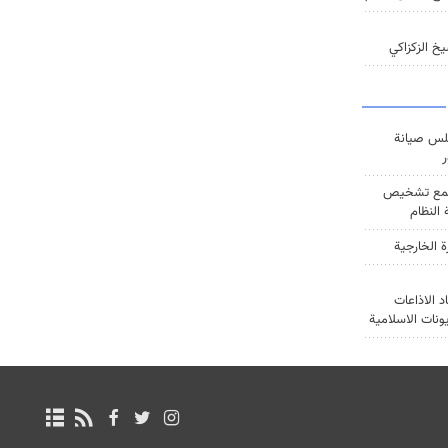
خ الزكزاكي
س صيانة
ر
ع تشخيص
النظام
ة الخارجية
د الاذاعات
يونات الاسلامية