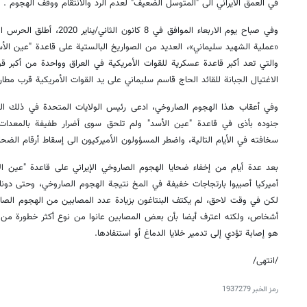
في العمق الايراني الى "المتوسل الضعیف" لعدم الرد والانتقام ووقف الهجوم .
وفي صباح يوم الاربعاء الموافق في
«عملية الشهيد سليماني»، العديد من الصواريخ البالستية على قاعدة "عين الأسد
والتي تعد أكبر قاعدة عسكرية للقوات الأمريكية في العراق وواحدة من أكبر ق
الاغتيال الجبانة للقائد الحاج قاسم سليماني على يد القوات الأمريكية قرب مطار 
وفي أعقاب هذا الهجوم الصاروخي، ادعى رئيس الولايات المتحدة في ذلك ال
جنوده بأذى في قاعدة "عين الأسد" ولم تلحق سوى أضرار طفيفة بالمعدات
سخافته في الأيام التالية، واضطر المسؤولون الأميركيون الى إسقاط أرقام الضحا
أميركيا أصيبوا بارتجاجات خفيفة في المخ نتيجة الهجوم الصاروخي، وحتى دونا
هو إصابة تؤدي إلى تدمير خلايا الدماغ أو استنفادها.
/انتهى/
رمز الخبر
1937279