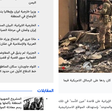
اليمن
وزيرا خارجية ايران وإيطاليا ي
الأوضاع في المنطقة
الخارجية الايرانية: البيان ال
إيران وعُمان في مرحلة الصياغ
ماذا جرى في اجتماع وزراء خا
العربية والإسلامية في عمّان؟
الجزيرة: لم يتبقّ في المفاوضا
العُمانية سوى قضية أو قضيت
اللواء جاويدان: سكان المناط
خط الدفاع الأول عن حدود الب
 كان ردها على الرسائل الامريكية فيما
المقابلات
المشروع الصهيو
 الإيرانية على قاعدة "عين الأسد" في تلك
المنطقة بأكملها و
متوعد" بإستهداف المواقع الاستراتيجية
رسم معادلة الموا