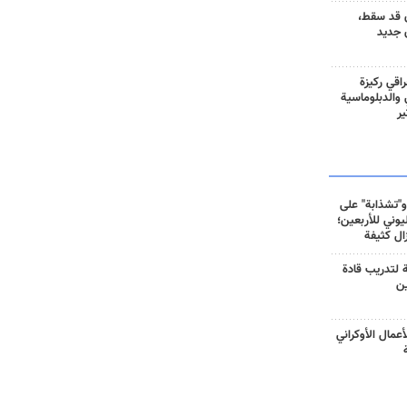
 قد سقط،
 جديد
راقي ركيزة
ي والدبلوماسية
ير
و"تشذابة" على
وني للأربعين؛
زال كثيفة
ة لتدريب قادة
ين
أعمال الأوكراني