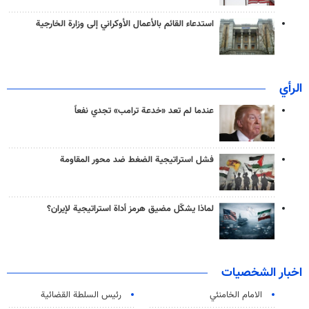
استدعاء القائم بالأعمال الأوكراني إلى وزارة الخارجية
الرأي
عندما لم تعد «خدعة ترامب» تجدي نفعاً
فشل استراتيجية الضغط ضد محور المقاومة
لماذا يشكّل مضيق هرمز أداة استراتيجية لإيران؟
اخبار الشخصيات
الامام الخامنئي
رئیس السلطة القضائیة