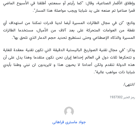
وإطلاق الأقمار الصناعية، وقال: "كما رأيتم أو سمعتم، أطلقنا في الأسبوع الماضي
قمرا صناعيا تم صنعه على يد شبابنا ويجب مواصلة هذا المسار".
وتابع: "ان في مجال الطائرات المسيرة أيضا لدينا قدرات تمكننا من استهداف أي
نقطة من العوامات المتحركة على بعد آلاف من الأميال، مستخدما الطائرات
المسيرة والذكاء الإصطناعي وحتى نستطيع تحديد حجم الدمار الذي نلحق بها".
وذكر: "في مجال تقنية الصواريخ الباليستية الدقيقة التي تكون تقنية معقدة للغاية
و تتحكرها ثلاث دول في العالم إحداها إيران نحن نكون متقدما وهذا يدل على أن
هذه الدولة تتقدم ولكن أعداءنا لا يحبون هذا و لايريدون ان نبني وطننا بأيدي
شبابنا ذات مواهب عالية".
/انتهى/
رمز الخبر
1937302
جواد ماستری فراهانی