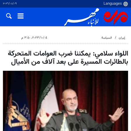
٠٩‏/٠٨‏/٢٠٢٦
إيران
السياسة
٠٤‏/١٠‏/٢٠٢٣، ٣:٤٠ م
اللواء سلامي: يمكننا ضرب العوامات المتحركة
بالطائرات المسيرة على بعد آلاف من الأميال