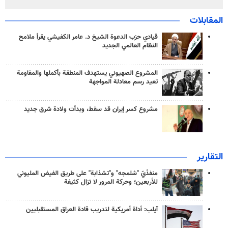
المقابلات
قيادي حزب الدعوة الشيخ د. عامر الكفيشي يقرأ ملامح
النظام العالمي الجديد
المشروع الصهيوني يستهدف المنطقة بأكملها والمقاومة
تعيد رسم معادلة المواجهة
مشروع كسر إيران قد سقط، وبدأت ولادة شرق جديد
التقارير
منفذَيّ "شلمجه" و"تشذابة" على طريق الفيض المليوني
للأربعين؛ وحركة المرور لا تزال كثيفة
آيلب: أداة أمريكية لتدريب قادة العراق المستقبليين