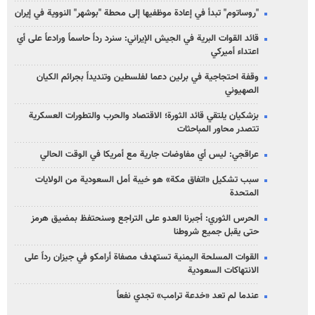
"روساتوم" تبدأ في إعادة موظفيها إلى محطة "بوشهر" النووية في إيران
قائد القوات البرية في الجيش الإيراني: سنرد رداً حاسماً ورادعاً على أي
اعتداء أميركي
وقفة احتجاجية في برلين دعما لفلسطين وتنديداً بجرائم الكيان
الصهیوني
بزشكيان يلتقي قائد الثورة؛ الاقتصاد والحرب والتطورات العسكرية
تتصدر محاور المباحثات
عراقجي: ليس أي مفاوضات جارية مع أمريكا في الوقت الحالي
سبب تشكيل «اتفاق مكة» هو خيبة أمل السعودية من الولايات
المتحدة
الحرس الثوري: أجبرنا العدو على التراجع وسنحتفظ بمضيق هرمز
حتى يقبل جميع شروطنا
القوات المسلحة اليمنية تستهدف مصفاة أرامكو في جيزان رداً على
الانتهاكات السعودية
عندما لم تعد «خدعة ترامب» تجدي نفعاً