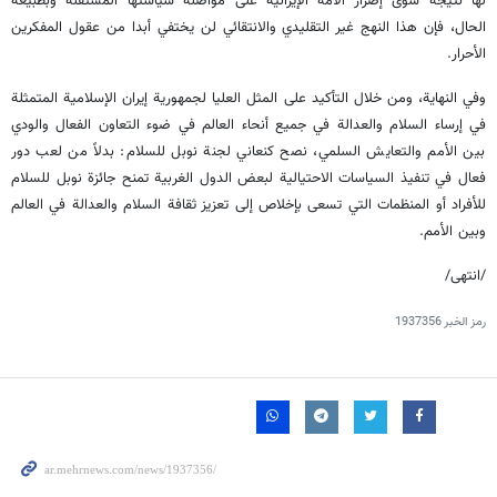
لها نتيجة سوى إصرار الأمة الإيرانية على مواصلة سياستها المستقلة وبطبيعة
الحال، فإن هذا النهج غير التقليدي والانتقائي لن يختفي أبدا من عقول المفكرين
الأحرار.
وفي النهاية، ومن خلال التأكيد على المثل العليا لجمهورية إيران الإسلامية المتمثلة
في إرساء السلام والعدالة في جميع أنحاء العالم في ضوء التعاون الفعال والودي
بين الأمم والتعايش السلمي، نصح كنعاني لجنة نوبل للسلام: بدلاً من لعب دور
فعال في تنفيذ السياسات الاحتيالية لبعض الدول الغربية تمنح جائزة نوبل للسلام
للأفراد أو المنظمات التي تسعى بإخلاص إلى تعزيز ثقافة السلام والعدالة في العالم
وبين الأمم.
/انتهى/
رمز الخبر
1937356