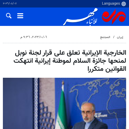
٠٧‏/٠٨‏/٢٠٢٦
إيران
المجتمع
٠٦‏/١٠‏/٢٠٢٣، ٩:٣٦ م
الخارجية الإيرانية تعلق على قرار لجنة نوبل
لمنحها جائزة السلام لموطنة إيرانية انتهكت
القوانين متكررا