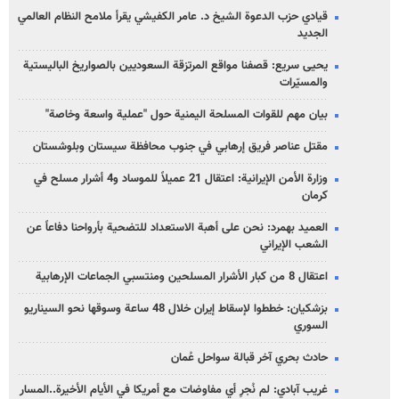
قيادي حزب الدعوة الشيخ د. عامر الكفيشي يقرأ ملامح النظام العالمي
الجديد
يحيى سريع: قصفنا مواقع المرتزقة السعوديين بالصواريخ الباليستية
والمسيّرات
بيان مهم للقوات المسلحة اليمنية حول "عملية واسعة وخاصة"
مقتل عناصر فريق إرهابي في جنوب محافظة سيستان وبلوشستان
وزارة الأمن الإيرانية: اعتقال 21 عميلاً للموساد و4 أشرار مسلح في
كرمان
العميد بهمرد: نحن على أهبة الاستعداد للتضحية بأرواحنا دفاعاً عن
الشعب الإيراني
اعتقال 8 من كبار الأشرار المسلحين ومنتسبي الجماعات الإرهابية
بزشكيان: خططوا لإسقاط إيران خلال 48 ساعة وسوقها نحو السيناريو
السوري
حادث بحري آخر قبالة سواحل عُمان
غريب آبادي: لم نُجرِ أي مفاوضات مع أمريكا في الأيام الأخيرة..المسار