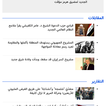
الجديد لمضيق هرمز مؤقت
المقابلات
قيادي حزب الدعوة الشيخ د. عامر الكفيشي يقرأ ملامح
النظام العالمي الجديد
المشروع الصهيوني يستهدف المنطقة بأكملها والمقاومة
تعيد رسم معادلة المواجهة
مشروع كسر إيران قد سقط، وبدأت ولادة شرق جديد
التقارير
منفذَيّ "شلمجه" و"تشذابة" على طريق الفيض المليوني
للأربعين؛ وحركة المرور لا تزال كثيفة