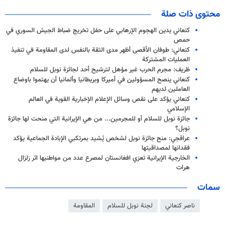
محتوى ذات صلة
كنعاني يدين الهجوم الإرهابي على حفل تخريج ضباط الجيش السوري في
حمص
كنعاني: طوفان الأقصى أظهر مدى الثقة بالنفس لدى المقاومة في تنفيذ
العمليات المشتركة
ظريف: مجرم الحرب غير مؤهل لترشيح أحد لجائزة نوبل للسلام
كنعاني ینصح المسؤولين في أميركا وبريطانيا وألمانيا أن يهتموا باوضاع
العاملين لديهم
كنعاني یؤكد على نقص وسائل الإعلام الإخبارية القوية في العالم
الإسلامي
جائزة نوبل للسلام أو للمجرمين... من هي الإيرانية التي منحت لها جائزة
نوبل؟
عراقجي: منح جائزة نوبل لشخص يُشيد بمرتكبي الإبادة الجماعية يؤكد
فقدانها لمصداقيتها
الخارجية الإيرانية تعزي افغانستان لمصرع عدد من مواطنيها اثر زلزال
هرات
سمات
ناصر كنعاني
لجنة نوبل للسلام
المقاومة