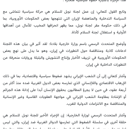
هذا الإجراء باعتباره خطوة سياسية منحازة".
وتابع القول كنعاني: إن عمل لجنة نوبل للسلام هي حركة سياسية تتماشى مع
السياسة التدخلية والمناهضة لإيران التي تنتهجها بعض الحكومات الأوروبية، بما
في ذلك حكومة مقر لجنة نوبل، مما يظهر انحرافها المخيب للآمال عن أهدافها
الأولية و استغلال لجنة السلام كأداة.
وأوضح المتحدث الرسمي باسم وزارة خارجية بلادنا: لقد أثير في بيان هذه اللجنة
ادعاءات كاذبة ومتناقضة حول التطورات في إيران، وهو ما يدل على نهج بعض
الحكومات الأوروبية في تزييف الأخبار وإنتاج التشويش والبلبلة وروايات منحرفة عن
التطورات الداخلية في إيران.
وأشار كنعاني إلى أن الشعب الإيراني يشهد ضغوطا سياسية واقتصادية، بما في ذلك
الإرهاب الاقتصادي واللاإنساني الذي تمارسه بعض الدول الغربية ضده منذ أكثر من
أربعة عقود، في حين لا يجرؤ المطالبون بحقوق الإنسان أبدا على إدانة هذه الجرائم
أو الإشادة بمقاومة الشعب الإيراني في مواجهة العقوبات القاسية وغير الإنسانية
والمتناقضة مع الالتزامات الدولية للغرب.
وأشار المتحدث الرسمي لوزارة الخارجية: إن الإجراء الأخير للجنة نوبل للسلام هي
حلقة أخرى في سلسلة الضغوط التي تمارسها الدوائر الغربية ضد إيران، والتي ليس