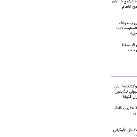
 الشيخ د. عامر
مح النظام
ني يستهدف
المقاومة تعيد
جهة
 قد سقط،
 جديد
و"تشذابة" على
وني للأربعين؛
زال كثيفة
ة لتدريب قادة
ين
أعمال الأوكراني