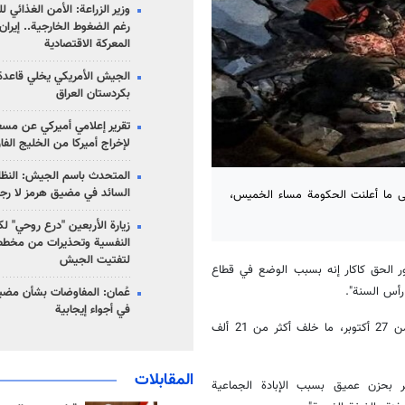
وزير الزراعة: الأمن الغذائي ل
رغم الضغوط الخارجية.. إيران
المعركة الاقتصادية
الجيش الأمريكي يخلي قاعدة 
بكردستان العراق
تقرير إعلامي أميركي عن مسع
لإخراج أميركا من الخليج الف
المتحدث باسم الجيش: النظام 
السائد في مضيق هرمز لا رج
ى ما أعلنت الحكومة مساء الخميس،
زيارة الأربعين "درع روحي" لك
النفسية وتحذيرات من مخطط
لتفتيت الجيش
نور الحق كاكار إنه بسبب الوضع في قطاع
رأس السنة".
عُمان: المفاوضات بشأن مضي
في أجواء إيجابية
وتشن إسرائيل منذ 7 اكتوبر قصفا مكثفا لغزة، وبدأت بعمليات برية اعتبارا من 27 أكتوبر، ما خلف أكثر من 21 ألف
المقابلات
عر بحزن عميق بسبب الإبادة الجماعية