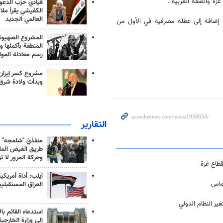
زة والضفة الغربية".
قيادي حزب الدعوة
الكفيشي يقرأ ملا
العالمي الجديد
ية إضافة إلى عطلة مصرفية في الأول من
المشروع الصهيو
المنطقة بأكملها و
رسم معادلة الموا
مشروع كسر إيران
وبدأت ولادة شرق
التقارير
منفذَيّ "شلمجه" 
طريق الفيض الملي
وحركة المرور لا ت
آيلب: أداة أمريكي
حماس
العراق المستقبلي
ير النظام الدولي
استدعاء القائم بال
إلى وزارة الخارجية