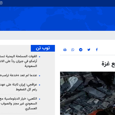
توب تن
القوات المسلحة اليمنية تس
أرامكو في جيزان رداً على الان
ع غزة
السعودية
عندما لم تعد «خدعة ترامب» 
عراقجي: إيران ثابتة على عهده
رغم كل الضغوط
الكعبي: خيار الدبلوماسية مع 
السعودي غير مجدٍ والصواب ه
العسكري