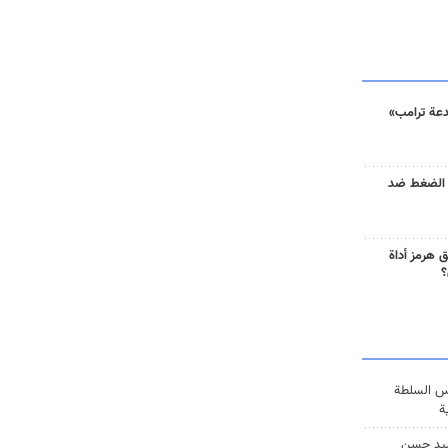
دعة ترامب»
 الضغط ضد
 هرمز أداة
؟
س السلطة
ة
يد حسن