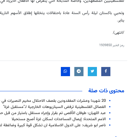
للفلسطينيين المضطهدين، وخاصة المذبحة التي يتعرض لها الأطفال الأبرياء في غ
وتحيي باكستان ليلة رأس السنة عادة باحتفالات يتخللها إطلاق الأسهم النار
يناير.
/انتهى/
رمز الخبر
1939850
محتوى ذات صلة
20 شهيدا وعشرات المفقدودين بقصف الاحتلال مخيم النصيرات في قطاع غزة
الفصائل الفلسطينية ترفض السيناريوهات الخارجية لـ"مستقبل غزة"
عبد اللهيان: طوفان الأقصى تم بقرار وإجراء مستقل بامتياز من قبل 
الامم المتحدة: إيصال المساعدات لسكان غزة أصبح مستحيلا
ناصر ابو شريف: على الدول الاسلامية ان تشكل قوة كبيرة وضاغطة لتغ