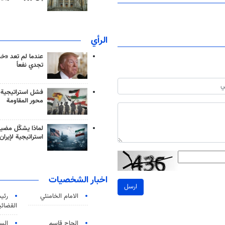
الرأي
عندما لم تعد «خ
تجدي نفعاً
فشل استراتيجية
محور المقاومة
لماذا يشكّل مضيق
استراتيجية لإيران
اخبار الشخصيات
ارسل
الامام الخامنئي
رئی
القضائی
الحاج قاسم
الس