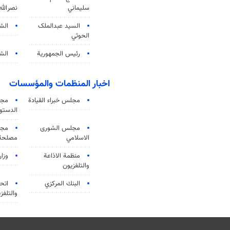
سليماني
نصرالله
السید عبدالملک
الش
الحوثي
رئيس الجمهورية
الشي
اخبار المنظمات والمؤسسات
مجلس خبراء القيادة
مجل
الدستو
مجلس الشورى
مجم
الاسلامي
مصلحة 
منظمة الاذاعة
وزار
والتلفزیون
البنك المركزي
اتحا
والتلفز