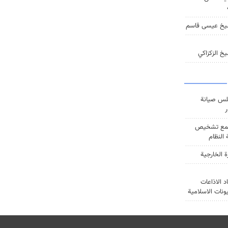
يخ عيسى قاسم
خ الزكزاكي
س صيانة
ر
ع تشخيص
النظام
ة الخارجية
د الاذاعات
يونات الاسلامية