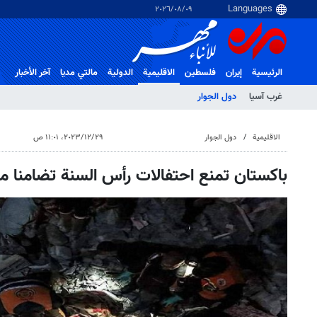
٠٩‏/٠٨‏/٢٠٢٦
الرئيسية
إيران
فلسطین
الاقلیمیة
الدولية
مالتي مدیا
آخر الأخبار
غرب آسیا
دول الجوار
الاقلیمیة
دول الجوار
٢٩‏/١٢‏/٢٠٢٣، ١١:٠١ ص
باكستان تمنع احتفالات رأس السنة تضامنا م