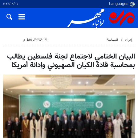
٠٦‏/٠٨‏/٢٠٢٦
إيران
السياسة
١٠‏/٠١‏/٢٠٢٤، ٤:٥١ م
البيان الختامي لاجتماع لجنة فلسطين يطالب
بمحاسبة قادة الكيان الصهيوني وإدانة أمريكا