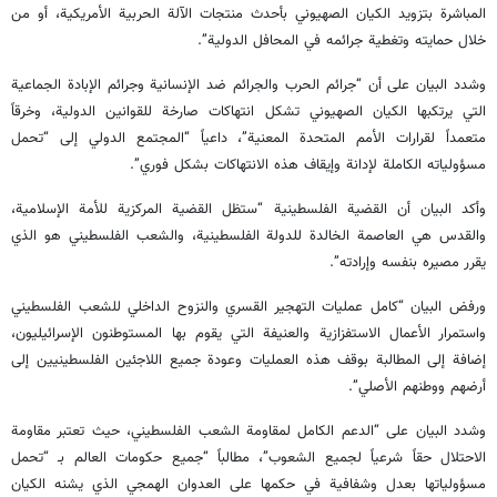
المباشرة بتزويد الكيان الصهيوني بأحدث منتجات الآلة الحربية الأمريكية، أو من
خلال حمايته وتغطية جرائمه في المحافل الدولية”.
وشدد البيان على أن “جرائم الحرب والجرائم ضد الإنسانية وجرائم الإبادة الجماعية
التي يرتكبها الكيان الصهيوني تشكل انتهاكات صارخة للقوانين الدولية، وخرقاً
متعمداً لقرارات الأمم المتحدة المعنية”، داعياً “المجتمع الدولي إلى “تحمل
مسؤولياته الكاملة لإدانة وإيقاف هذه الانتهاكات بشكل فوري”.
وأكد البيان أن القضية الفلسطينية “ستظل القضية المركزية للأمة الإسلامية،
والقدس هي العاصمة الخالدة للدولة الفلسطينية، والشعب الفلسطيني هو الذي
يقرر مصيره بنفسه وإرادته”.
ورفض البيان “كامل عمليات التهجير القسري والنزوح الداخلي للشعب الفلسطيني
واستمرار الأعمال الاستفزازية والعنيفة التي يقوم بها المستوطنون الإسرائيليون،
إضافة إلى المطالبة بوقف هذه العمليات وعودة جميع اللاجئين الفلسطينيين إلى
أرضهم ووطنهم الأصلي”.
وشدد البيان على “الدعم الكامل لمقاومة الشعب الفلسطيني، حيث تعتبر مقاومة
الاحتلال حقاً شرعياً لجميع الشعوب”، مطالباً “جميع حكومات العالم بـ “تحمل
مسؤولياتها بعدل وشفافية في حكمها على العدوان الهمجي الذي يشنه الكيان