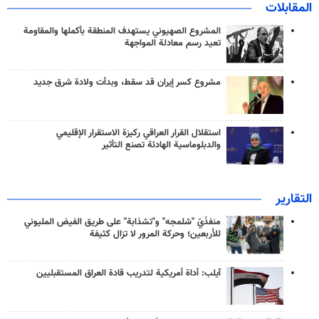
المقابلات
المشروع الصهيوني يستهدف المنطقة بأكملها والمقاومة
تعيد رسم معادلة المواجهة
مشروع كسر إيران قد سقط، وبدأت ولادة شرق جديد
استقلال القرار العراقي ركيزة الاستقرار الإقليمي
والدبلوماسية الهادئة تصنع التأثير
التقارير
منفذَيّ "شلمجه" و"تشذابة" على طريق الفيض المليوني
للأربعين؛ وحركة المرور لا تزال كثيفة
آيلب: أداة أمريكية لتدريب قادة العراق المستقبليين