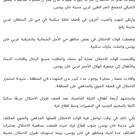
وشنت طائرات الاحتلال غارات جوية عنيفة على منازل سكنية ملاصقة للسور
الشرقي لمجمع ناصر الطبي غربي مدينة خان يونس.
وارتقى شهيد وأصيب آخرون في قصف شقة سكنية في حي تل السلطان غربي
مدينة رفح.
وتعمقت قوات الاحتلال في بعض مناطق حي الأمل الشمالية والشرقية غربي خان
يونس واعتلت بنايات سكنية.
واقتحمت قوات الاحتلال عمارة أبو سمك واعتقلت جميع الرجال واقتادت النساء
والأطفال إلى جمعية الهلال الأحمر غربي خان يونس.
وأفادت مصادر محلية بوجود عدد كبير من الشهداء في المنطقة، نتيجة استمرار
الاحتلال في قصفه الجوي والمدفعي على المنطقة.
واستشهد أربعة أطفال، الليلة الماضية، بعد قصف طيران الاحتلال مربعًا سكنيًا
كاملا بالمخيم الجديد في النصيرات وسط قطاع غزة.
يأتي ذلك في وقت تواصل فيه قوات الاحتلال قصفها المدفعي والجوي المكثف
على مدينة خان يونس جنوب قطاع غزة، حيث قصفت مدفعية الاحتلال بعشرات
القذائف عدة أحياء ومناطق في خان يونس، بينما استهدف طيران الاحتلال محيط