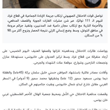
تواصل قوات الاحتلال الصهيوني ارتكاب جريمة الإبادة الجماعية في قطاع غزة،
لليوم الـ 111 تواليًا، عبر شن عشرات الغارات الجوية والقصف المدفعي،
والأحزمة النارية مع ارتكاب مجازر دامية ضد المدنيين، وتنفيذ جرائم مروعة
في مناطق التوغل، وسط وضع إنساني كارثي نتيجة الحصار ونزوح أكثر من 90
% من السكان.
وواصلت طائرات الاحتلال ومدفعيته غاراتها وقصفها العنيف -اليوم الخميس- على
أرجاء متفرقة من قطاع غزة، وسط تركيز العدوان على خانيونس، مستهدفة منازل
وتجمعات النازحين وشوارع، موقعة مئات الشهداء والجرحى.
وأفادت مصادر عائلية باستشهاد المواطن حسني خليل سلمان بركة (45عاما) والطفلة
ديما يونس مسعود سمور (12 عاما) وشقيقها محمد سمور (9 أعوام) في السطر
الغربي مقابل شارع لبداو شمال خانيونس وبقيت جثامينهم في المكان.
وقصفت مدفعية الاحتلال حي الأمل ومحيط جمعية الهلال الأحمر الفلسطيني غربي
خان يونس.