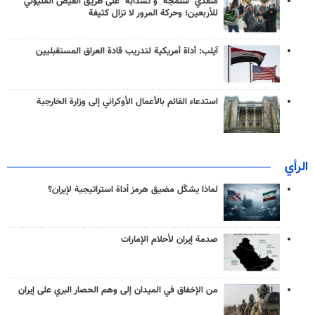
منفذَيّ "شلمجه" و"تشذابة" على طريق الفيض المليوني
للأربعين؛ وحركة المرور لا تزال كثيفة
آيلب: أداة أمريكية لتدريب قادة العراق المستقبليين
استدعاء القائم بالأعمال الأوكراني إلى وزارة الخارجية
الرأي
لماذا يشكّل مضيق هرمز أداة استراتيجية لإيران؟
صدمة إيران لأحلام الإمارات
من الإخفاق في الميدان إلى وهم الحصار البري على إيران