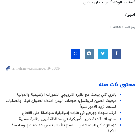
“صناعة الوكالة” غرب خان يونس.
انتهى/
رمز الخبر
1940689
محتوى ذات صلة
باقري كني يبحث مع نظيره النرويجي التطورات الإقليمية والدولية
مبعوث الصين لبروكسل: هجمات اليمن امتداد لعدوان غزة.. والعمليات
ضدهم تزيد الأمور سوءاً
غزة...شهداء وجرحى في غارات إسرائيلية متواصلة على القطاع
استهداف قاعدة حرير الأمريكية في محافظة أربيل بطائرة مسيرة
غزة عرّت كل المتخاذلين… واستهداف المدنيين عقيدة صهيونية منذ
النكبة