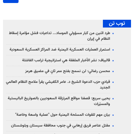
توب تن
طرد اثنين من كبار مسؤولي الموساد... تداعيات فشل مؤامرة إسقاط
النظام في إيران
استمرار العمليات العسكرية اليمنية ضد المراكز العسكرية السعودية
قاليباف: نشر الأخبار الملفقة هي استراتيجية ترامب الفاشلة
محسن رضائي: لن نسمح بفتح ممر ثانٍ في مضيق هرمز
قيادي حزب الدعوة الشيخ د. عامر الكفيشي يقرأ ملامح النظام العالمي
الجديد
يحيى سريع: قصفنا مواقع المرتزقة السعوديين بالصواريخ الباليستية
والمسيّرات
بيان مهم للقوات المسلحة اليمنية حول "عملية واسعة وخاصة"
مقتل عناصر فريق إرهابي في جنوب محافظة سيستان وبلوشستان