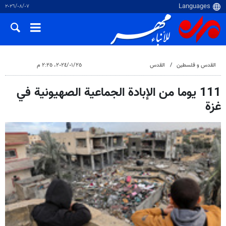
٠٧‏/٠٨‏/٢٠٢٦
القدس و فلسطین
القدس
٢٥‏/٠١‏/٢٠٢٤، ٢:٢٥ م
111 يوما من الإبادة الجماعية الصهيونية في
غزة