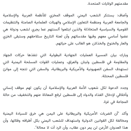
مقدمتهم الولايات المتحدة.
وأضاف: يستنكر الشعب اليمني الموقف المخزي للأنظمة العربية والإسلامية
والجامعة العربية ومنظمة التعاون الإسلامي والهيئات العلماءية الصامتة والتنظيمات
القومية والسياسية المتخاذلة والذين ابتلعوا ألسنتهم عما يجري لشعب ودولة هي
عضوا أساسي معهم وفيها مقدساتهم وأن لعنة التاريخ ستلاحقهم وستبقى الخزي
والعار والخنوع والخذلان هو الغالب على حياتهم.
وبارك بيان المسيرة العمليات الجهادية البطولية التي تنفذها حركات الجهاد
والمقاومة في فلسطين ولبنان والعراق، وعمليات القوات المسلحة اليمنية التي
تستهدف السفن الصهيونية والأمريكية والبريطانية، والسفن التي تتجه إلى موانئ
فلسطين المحتلة.
وجدد الدعوة لكل شعوب الأمة العربية والإسلامية أن يكون لهم موقف إنساني
وأخلاقي لإدخال الغذاء والدواء إلى فلسطين لرفع المعاناة عنهم والتخفيف من حالة
المجاعة في غزة.
وأكد "أن الضربات الأمريكية والبريطانية على اليمن هي خرق للسيادة اليمنية
ومخالفة لكل القوانين الدولية واستهداف للشعب اليمني بكل أطيافه وفئاتها، وأن
هذا العدوان الأرعن لن يمر دون عقاب، وأن الرد آت لا محالة".