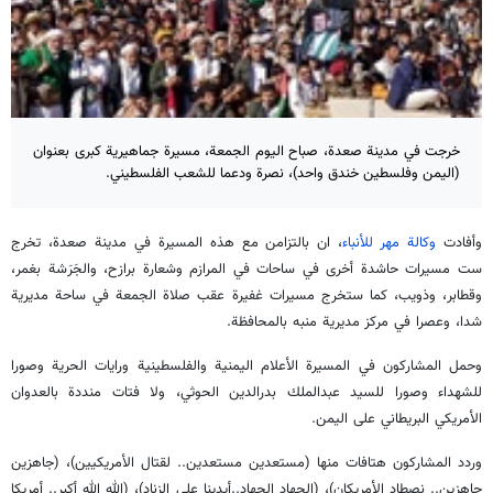
خرجت في مدينة صعدة، صباح اليوم الجمعة، مسيرة جماهيرية كبرى بعنوان
(اليمن وفلسطين خندق واحد)، نصرة ودعما للشعب الفلسطيني.
وأفادت
وكالة مهر للأنباء
، ان بالتزامن مع هذه المسيرة في مدينة صعدة، تخرج
ست مسيرات حاشدة أخرى في ساحات في المرازم وشعارة برازح، والجَرَشة بغمر،
وقطابر، وذويب، كما ستخرج مسيرات غفيرة عقب صلاة الجمعة في ساحة مديرية
شدا، وعصرا في مركز مديرية منبه بالمحافظة.
وحمل المشاركون في المسيرة الأعلام اليمنية والفلسطينية ورايات الحرية وصورا
للشهداء وصورا للسيد عبدالملك بدرالدين الحوثي، ولا فتات منددة بالعدوان
الأمريكي البريطاني على اليمن.
وردد المشاركون هتافات منها (مستعدين مستعدين.. لقتال الأمريكيين)، (جاهزين
جاهزين.. نصطاد الأمريكان)، (الجهاد الجهاد..أيدينا على الزناد)، (الله الله أكبر.. أمريكا