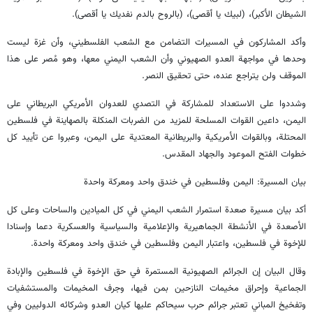
الشيطان الأكبر)، (لبيك يا أقصى)، (بالروح بالدم نفديك يا أقصى).
وأكد المشاركون في المسيرات التضامن مع الشعب الفلسطيني، وأن غزة ليست
وحدها في مواجهة العدو الصهيوني وأن الشعب اليمني معها، وهو مُصر على هذا
الموقف ولن يتراجع عنده، حتى تحقيق النصر.
وشددوا على الاستعداد للمشاركة في التصدي للعدوان الأمريكي البريطاني على
اليمن، داعين القوات المسلحة للمزيد من الضربات المنكلة بالصهاينة في فلسطين
المحتلة، وبالقوات الأمريكية والبريطانية المعتدية على اليمن، وعبروا عن تأييد كل
خطوات الفتح الموعود والجهاد المقدس.
بيان المسيرة: اليمن وفلسطين في خندق واحد ومعركة واحدة
أكد بيان مسيرة صعدة استمرار الشعب اليمني في كل الميادين والساحات وعلى كل
الأصعدة في الأنشطة الجماهيرية والإعلامية والسياسية والعسكرية دعما وإسنادا
للإخوة في فلسطين، واعتبار اليمن وفلسطين في خندق واحد ومعركة واحدة.
وقال البيان إن الجرائم الصهيونية المستمرة في حق الإخوة في فلسطين والإبادة
الجماعية وإحراق مخيمات النازحين بمن فيها، وجرف المخيمات والمستشفيات
وتفخيخ المباني تعتبر جرائم حرب سيحاكم عليها كيان العدو وشركائه الدوليين وفي