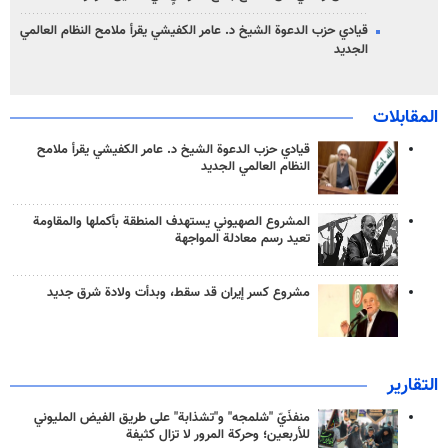
قيادي حزب الدعوة الشيخ د. عامر الكفيشي يقرأ ملامح النظام العالمي
الجديد
المقابلات
قيادي حزب الدعوة الشيخ د. عامر الكفيشي يقرأ ملامح
النظام العالمي الجديد
المشروع الصهيوني يستهدف المنطقة بأكملها والمقاومة
تعيد رسم معادلة المواجهة
مشروع كسر إيران قد سقط، وبدأت ولادة شرق جديد
التقارير
منفذَيّ "شلمجه" و"تشذابة" على طريق الفيض المليوني
للأربعين؛ وحركة المرور لا تزال كثيفة