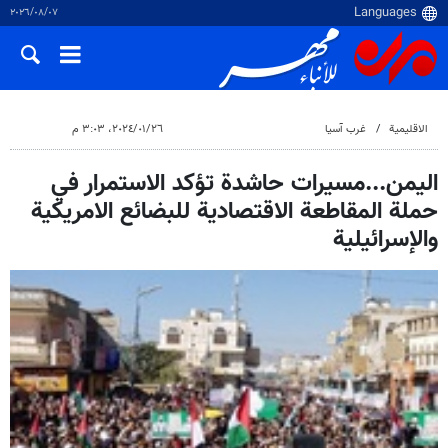
٠٧‏/٠٨‏/٢٠٢٦
الاقلیمیة
غرب آسیا
٢٦‏/٠١‏/٢٠٢٤، ٣:٠٣ م
اليمن...مسيرات حاشدة تؤكد الاستمرار في
حملة المقاطعة الاقتصادية للبضائع الامريكية
والإسرائيلية