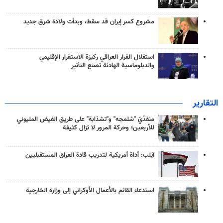
مشروع كسر إيران قد سقط، وبدأت ولادة شرق جديد
استقلال القرار العراقي ركيزة الاستقرار الإقليمي
والدبلوماسية الهادئة تصنع التأثير
التقارير
منفذَيّ "شلمجه" و"تشذابة" على طريق الفيض المليوني
للأربعين؛ وحركة المرور لا تزال كثيفة
آيلب: أداة أمريكية لتدريب قادة العراق المستقبليين
استدعاء القائم بالأعمال الأوكراني إلى وزارة الخارجية