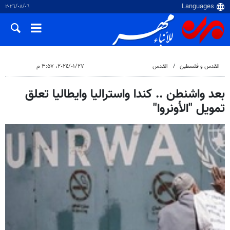
٠٦‏/٠٨‏/٢٠٢٦
القدس و فلسطین
القدس
٢٧‏/٠١‏/٢٠٢٤، ٣:٥٧ م
بعد واشنطن .. كندا واستراليا وايطاليا تعلق
تمويل "الأونروا"