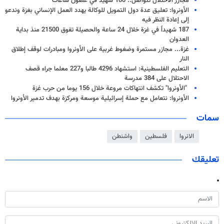
مجازر الاحتلال تتواصل.. 100 شهيد في غضون ساعات
الأونروا: تعليق عدة دول التمويل للوكالة يهدد العمل الإنساني بغزة وندعو
إلى إعادة النظر فيه
187 شهيداً في غزة خلال 24 ساعة والحصيلة تفوق 21500 منذ بداية
العدوان
غزة... مجازر مستمرة وضغوط غربية على الأونروا ومبادرات لوقف إطلاق
النار
التعليم الفلسطينية: استشهاد 4296 طالبا و227 معلما جراء قصف
الاحتلال على 384 مدرسة
"الأونروا" تكشف انتهاكات مروعة خلال 156 يوما من حرب غزة
الأونروا: نتعامل مع حملة إسرائيلية موسعة ومركزة بهدف تدمير الأونروا
سمات
الانروا
فلسطين
واشنطن
تعليقك