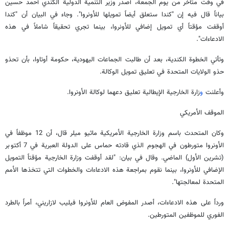
في وقت متأخر من يوم الجمعة، أصدر وزير التنمية الدولية الكندي أحمد حسين
بياناً قال فيه إن "كندا ستعلق أيضاً تمويلها للأونروا". وجاء في البيان أن "كندا
أوقفت مؤقتاً أي تمويل إضافي للأونروا، بينما تجري تحقيقاً شاملاً في هذه
الادعاءات".
وتأتي الخطوة الكندية، بعد أن طالبت الجماعات اليهودية، حكومة أوتاوا، بأن تحذو
حذو الولايات المتحدة في تعليق تمويل الوكالة.
وأعلنت
و
زارة الخارجية الإيطالية تعليق دعهما لوكالة الأونروا.
الموقف الأمريكي
وكان المتحدث باسم وزارة الخارجية الأمريكية ماثيو ميلر قال، أن 12 موظفاً في
الأونروا متورطون في الهجوم الذي قادته حماس على الدولة العبرية في 7 أكتوبر
(تشرين الأول) الماضي. وقال في بيان: "لقد أوقفت وزارة الخارجية مؤقتاً التمويل
الإضافي للأونروا، بينما نقوم بمراجعة هذه الادعاءات والخطوات التي تتخذها الأمم
المتحدة لمعالجتها".
ورداً على هذه الادعاءات، أصدر المفوض العام للأونروا فيليب لازاريني، أمراً بالطرد
الفوري للموظفين المتورطين.