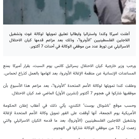
أعلنت اميركا وكندا واستراليا وايطاليا تعليق تمويلها لوكالة غوث وتشغيل
اللاجئين الفلسطينيين "الأونروا"، وذلك بعد مزاعم قدمها كيان الاحتلال
الاسرائيلي عن تورط عدد من موظفي الوكالة في أحداث 7 أكتوبر.
ورحب وزير خارجية كيان الاحتلال يسرائيل كاتس يوم السبت، بقرار أميركا بمنع
المساعدات الإنسانية عن منظمة الإغاثة الأونروا، بعد اتهامها بالعمل كذراع لحماس.
وعلقت كندا تمويلها لوكالة الأمم المتحدة "الأونروا"، بعد مزاعم هذا الأسبوع بأن
موظفيها شاركوا في هجوم 7 أكتوبر (تشرين الأول) الماضي ضد كيان الاحتلال.
وحسب موقع "ناشونال بوست" الكندي، يأتي ذلك في أعقاب إعلان الحكومة
الأمريكية يوم الجمعة، أنها أوقفت على الفور تمويل وكالة الأمم المتحدة لإغاثة
وتشغيل اللاجئين الفلسطينيين (الأونروا)، بعد ما قدمه الكيان الاسرائيلي والتي
زعمت أن 12 من موظفي الوكالة شاركوا في الهجوم.