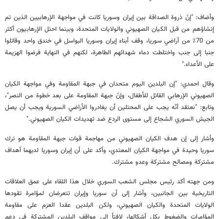
وأضاف: "إنّ ذروة الصداقة بين إيران وسوريا كانت في مواجهة الإرهابيين الذين تم
إنشاؤهم من قبل الكيان الصهيوني والولايات المتحدة، وبينما احتل الإرهابيون أكثر
من 70٪ من أراضي سوريا، وقف أبناء إيران وسوريا البواسل في خندق واحد وقاتلوا
جنبا إلى جنب واختلطت دماء شهدائهم الطاهرة، لكنهم في النهاية فرضوا الهزيمة
على الأعداء."
وقال احمدي: "إن البلدين اليوم متحدان في جبهة المقاومة وفي مواجهة الكيان
الصهيوني الإرهابي القاتل للأطفال، وإنّ جبهة المقاومة على بعد خطوة من النصر"،
وتابع: "نعتقد أنّه يجب على المحتلين أن يغادروا الأراضي السورية ويجب أن يصل
الجيش السوري الشجاع إلى مستوى الردع ضد تهديدات الكيان الصهيوني."
وأشار إلى إن هدف الكيان الصهيوني من مهاجمة قوات جبهة المقاومة هو ترك
سوريا وحيدة في مواجهة الكيان المعتدي، وأكد على أن إيران وسوريا لديهما أهداف
مشتركة ومصالح مشتركة وعدو مشترك.
ومن جهته أكد رئيس مجلس الشعب السوري خلال هذا اللقاء على عمق العلاقات
التاريخية بين الجانبين، وأشار إلى أن سوريا وإيران تتعرضان لمؤامرة تقودها
الولايات المتحدة والكيان الصهيوني، ولكن البلدين عقدا العزم على مقاومة
المؤامرات والضغوط بكل أشكالها، لافتاً إلى مواقف البلدين المشتركة في دعم