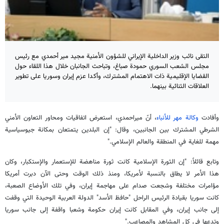
التقى نائب وزير الداخلية الإيراني للشؤون الأمنية مجيد مير أحمدي مع رئيس
مجلس الشعب السوري حمودة صباغ، وتباحث الجانبان خلال هذا اللقاء حول
القضايا الإقليمية ذات الاهتمام المشترك، وأكدا عزم إيران وسوريا على تطوير
العلاقات الثنائية بينهما.
وأفادت
وكالة مهر للأنباء
، أنّ ميراحمدي، استعرض اتفاقيات ومحاور التعاون الأمني
الشرطي المشترك بين الجانبين، وقال: "إن البلدين يتمتعان بمكانة جيوسياسية
مهمة للغاية في المنطقة والعالم الإسلامي."
وتابع قائلاً: "إن الثورة الإسلامية كانت ثورة مناهضة للإستعمار والإستكبار، وكان
هذا الأمر لا يطاق بالنسبة لأمريكا، ومنذ ذلك الوقت وحتى الآن دبرت أمريكا
مؤامرات مختلفة وشجعت صدام على مهاجمة إيران، وفي تلك الأوضاع الصعبة،
كانت سوريا بقيادة الرئيس الراحل "حافظ الأسد" الدولة العربية الوحيدة التي وقفت
إلى جانب إيران، وفي المقابل كانت إيران حكومة وشعبا واقفة إلى جانب سوريا
وتدعها في كل المشاهد والمصاعب."