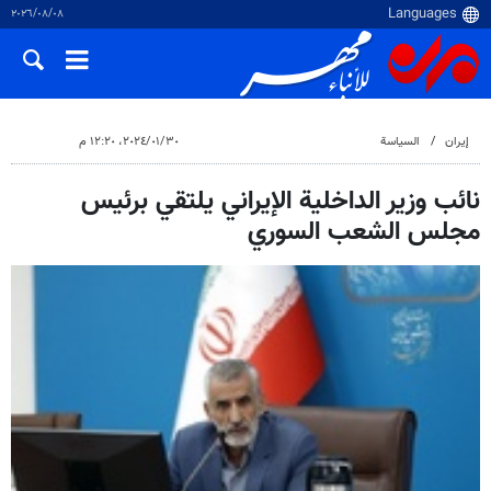
٠٨‏/٠٨‏/٢٠٢٦
إيران
السياسة
٣٠‏/٠١‏/٢٠٢٤، ١٢:٢٠ م
نائب وزير الداخلية الإيراني يلتقي برئيس
مجلس الشعب السوري