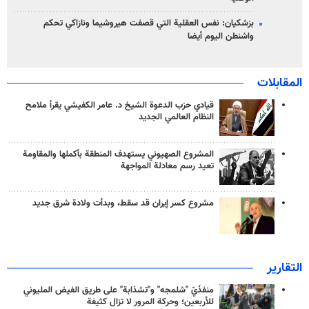
بزشكيان: نفس العقلية التي قصفت هيروشيما ونازاكي تحكم
واشنطن اليوم أيضا
المقابلات
قيادي حزب الدعوة الشيخ د. عامر الكفيشي يقرأ ملامح
النظام العالمي الجديد
المشروع الصهيوني يستهدف المنطقة بأكملها والمقاومة
تعيد رسم معادلة المواجهة
مشروع كسر إيران قد سقط، وبدأت ولادة شرق جديد
التقارير
منفذَيّ "شلمجه" و"تشذابة" على طريق الفيض المليوني
للأربعين؛ وحركة المرور لا تزال كثيفة