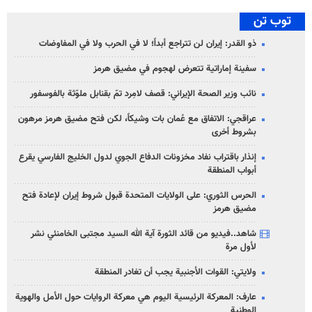
توب تن
ذو القدر: إيران لن تتراجع أبداً؛ لا في الحرب ولا في المفاوضات
سفينة إماراتية تتعرض لهجوم في مضيق هرمز
نائب وزير الصحة الإيراني: قصف لامِرد تمّ بقنابل ملوّثة بالفوسفور
عراقجي: الاتفاق مع عُمان بات وشيكاً، لكن فتح مضيق هرمز مرهون
بشروط أخرى
إنذار باقتراب نفاد مخزونات الدفاع الجوي لدول الخليج الفارسي يقرع
أبواب المنطقة
الحرس الثوري: على الولايات المتحدة قبول شروط إيران لإعادة فتح
مضيق هرمز
شاهد..فيديو من قائد الثورة آية الله السيد مجتبى الخامنئي نشر
لأول مرة
ولايتي: القوات الأجنبية يجب أن تغادر المنطقة
عارف: المعركة الرئيسية اليوم هي معركة الروايات حول الأمل والهوية
الوطنية