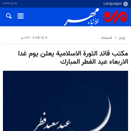
٠٩‏/٠٨‏/٢٠٢٦
إيران
السياسة
٠٩‏/٠٤‏/٢٠٢٤، ٨:٣٠ م
مكتب قائد الثورة الاسلامية يعلن يوم غدا
الاربعاء عيد الفطر المبارك