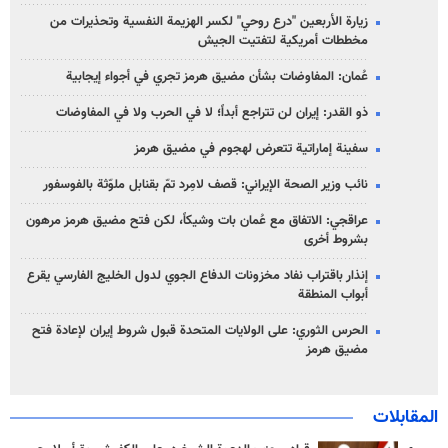
زيارة الأربعين "درع روحي" لكسر الهزيمة النفسية وتحذيرات من
مخططات أمريكية لتفتيت الجيش
عُمان: المفاوضات بشأن مضيق هرمز تجري في أجواء إيجابية
ذو القدر: إيران لن تتراجع أبداً؛ لا في الحرب ولا في المفاوضات
سفينة إماراتية تتعرض لهجوم في مضيق هرمز
نائب وزير الصحة الإيراني: قصف لامِرد تمّ بقنابل ملوّثة بالفوسفور
عراقجي: الاتفاق مع عُمان بات وشيكاً، لكن فتح مضيق هرمز مرهون
بشروط أخرى
إنذار باقتراب نفاد مخزونات الدفاع الجوي لدول الخليج الفارسي يقرع
أبواب المنطقة
الحرس الثوري: على الولايات المتحدة قبول شروط إيران لإعادة فتح
مضيق هرمز
المقابلات