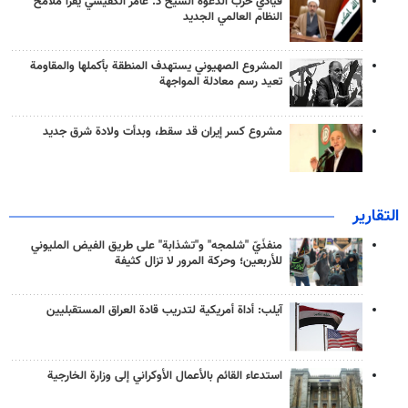
قيادي حزب الدعوة الشيخ د. عامر الكفيشي يقرأ ملامح
النظام العالمي الجديد
المشروع الصهيوني يستهدف المنطقة بأكملها والمقاومة
تعيد رسم معادلة المواجهة
مشروع كسر إيران قد سقط، وبدأت ولادة شرق جديد
التقارير
منفذَيّ "شلمجه" و"تشذابة" على طريق الفيض المليوني
للأربعين؛ وحركة المرور لا تزال كثيفة
آيلب: أداة أمريكية لتدريب قادة العراق المستقبليين
استدعاء القائم بالأعمال الأوكراني إلى وزارة الخارجية