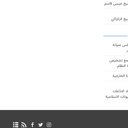
يخ عيسى قاسم
خ الزكزاكي
س صيانة
ر
ع تشخيص
النظام
ة الخارجية
د الاذاعات
يونات الاسلامية