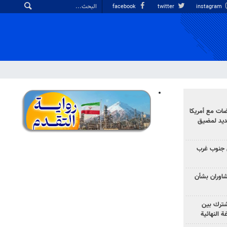
facebook
twitter
instagram
ضات مع أمريكا
جديد لمضيق
 جنوب غرب
تشاوران بشأن
مشترك بين
ة النهائية