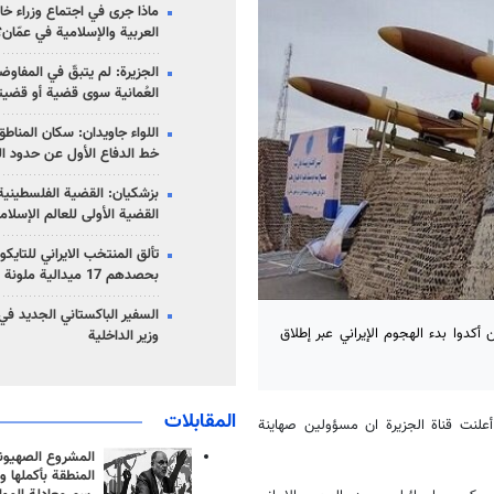
ماذا جرى في اجتماع وزراء خا
العربية والإسلامية في عمّان؟
الجزيرة: لم يتبقّ في المفاوضا
العُمانية سوى قضية أو قضيت
اللواء جاويدان: سكان المناط
خط الدفاع الأول عن حدود الب
بزشكيان: القضية الفلسطينية 
القضية الأولى للعالم الإسلام
تألق المنتخب الايراني للتاي
بحصدهم 17 ميدالية ملونة
السفير الباكستاني الجديد في
 أكدوا بدء الهجوم الإيراني عبر إطلاق
وزير الداخلية
المقابلات
أعلنت قناة الجزيرة ان مسؤولين صهاينة
المشروع الصهيو
المنطقة بأكملها و