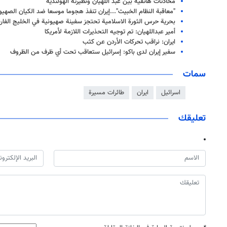
محادثات هاتفية بين عبد اللهيان ونظيرته الهولندية
"معاقبة النظام الخبيث"...إيران تنفذ هجوما موسعا ضد الكيان الصهيون
بحرية حرس الثورة الاسلامية تحتجز سفينة صهيونية في الخليج الفا
أمير عبداللهيان: تم توجيه التحذيرات اللازمة لأمريكا
ايران: نراقب تحركات الأردن عن كثب
سفير إيران لدى باكو: إسرائيل ستعاقب تحت أي ظرف من الظروف
سمات
اسرائيل
ايران
طائرات مسيرة
تعليقك