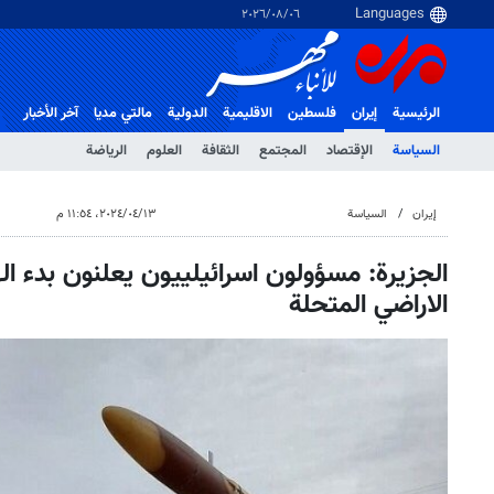
٠٦‏/٠٨‏/٢٠٢٦
الرئيسية
إيران
فلسطین
الاقلیمیة
الدولية
مالتي مدیا
آخر الأخبار
السياسة
الإقتصاد
المجتمع
الثقافة
العلوم
الرياضة
إيران
السياسة
١٣‏/٠٤‏/٢٠٢٤، ١١:٥٤ م
الجزيرة: مسؤولون اسرائيلييون يعلنون بدء ال
الاراضي المتحلة