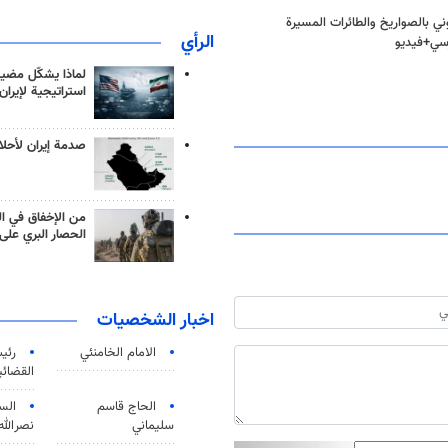
ي بالصواريخ والطائرات المسيرة
الرأي
رسي+فيديو
لماذا يشكّل مضيق
استراتيجية لإيران
صدمة إيران لأحلام
من الإخفاق في ال
الحصار البري على 
اخبار الشخصيات
الامام الخامنئي
رئی
القضائی
الحاج قاسم
الس
سليماني
نصرالله