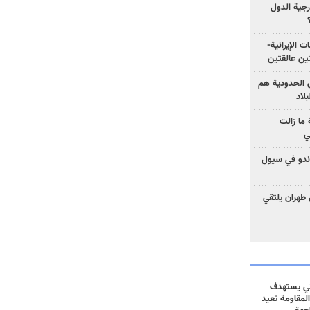
رجية الدول
ت الإيرانية-
ين عالقتين
ق الحدودية هم
لاد
ما زالت
ي
كوندو في سيول
 طهران يلتقي
ني يستهدف
المقاومة تعيد