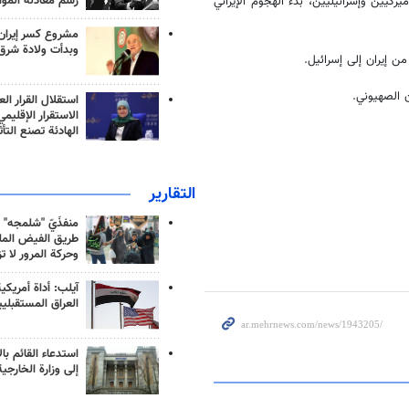
رسم معادلة الموا
كيين وإسرائيليين، بدء الهجوم الإيراني
مشروع كسر إيران
وبدأت ولادة شرق
ن إيران إلى إسرائيل.
 الصهيوني.
استقلال القرار الع
الاستقرار الإقليم
الهادئة تصنع التأث
التقارير
منفذَيّ "شلمجه" 
طريق الفيض الملي
وحركة المرور لا ت
آيلب: أداة أمريكي
العراق المستقبلي
استدعاء القائم بال
إلى وزارة الخارجية