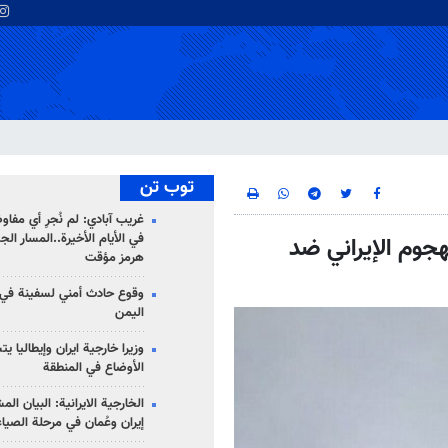
توب تن
غريب آبادي: لم نُجرِ أي مفاو
في الأيام الأخيرة..المسار ال
هجوم الإيراني ضد
هرمز مؤقت
وقوع حادث أمني لسفينة في
اليمن
وزيرا خارجية ايران وإيطاليا ي
الأوضاع في المنطقة
الخارجية الايرانية: البيان ال
إيران وعُمان في مرحلة الصياغ