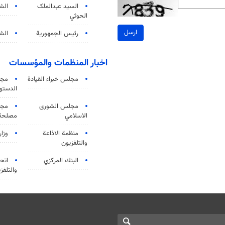
السید عبدالملک
الش
الحوثي
ارسل
رئيس الجمهورية
الشي
اخبار المنظمات والمؤسسات
مجلس خبراء القيادة
مجل
الدستو
مجلس الشورى
مجم
الاسلامي
مصلحة 
منظمة الاذاعة
وزار
والتلفزیون
البنك المركزي
اتحا
والتلفز