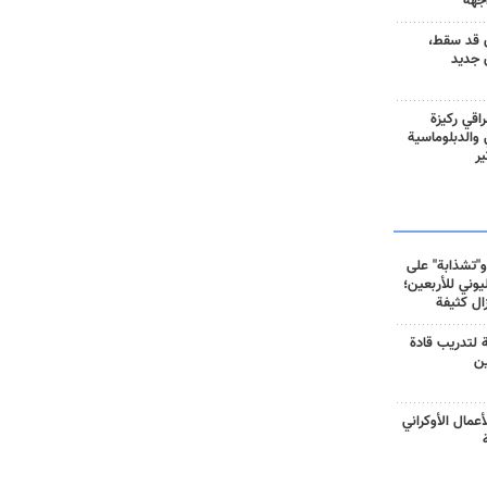
جهة
 قد سقط،
 جديد
راقي ركيزة
ي والدبلوماسية
ير
و"تشذابة" على
وني للأربعين؛
زال كثيفة
ة لتدريب قادة
ين
أعمال الأوكراني