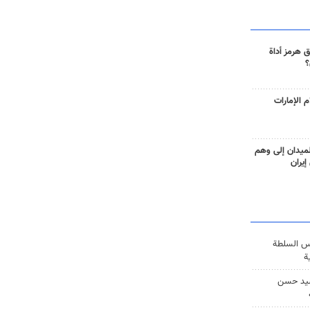
 هرمز أداة
؟
 الإمارات
ميدان إلى وهم
إيران
س السلطة
ة
يد حسن