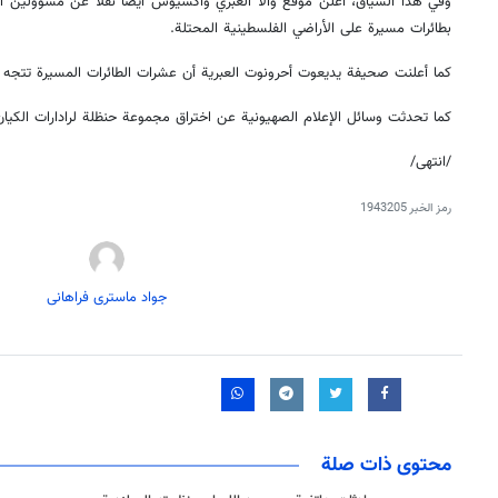
وفي هذا السياق، أعلن موقع والا العبري وأكسيوس أيضا نقلاً عن مسؤولين أمير
بطائرات مسيرة على الأراضي الفلسطينية المحتلة.
كما أعلنت صحيفة يديعوت أحرونوت العبرية أن عشرات الطائرات المسيرة تتجه م
كما تحدثت وسائل الإعلام الصهيونية عن اختراق مجموعة حنظلة لرادارات الكيان
/انتهى/
رمز الخبر
1943205
جواد ماستری فراهانی
محتوى ذات صلة